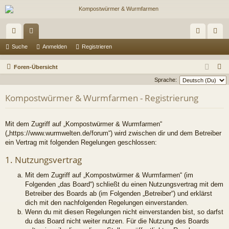
ch
or
n
eg
Suche
Anmelden
Registrieren
ne
en
m
ist
S
Foren-Übersicht
llz
el
rie
u
Sprache:
c
ug
de
re
Kompostwürmer & Wurmfarmen - Registrierung
h
riff
n
n
e
Mit dem Zugriff auf „Kompostwürmer & Wurmfarmen“
(„https://www.wurmwelten.de/forum“) wird zwischen dir und dem Betreiber
ein Vertrag mit folgenden Regelungen geschlossen:
1. Nutzungsvertrag
Mit dem Zugriff auf „Kompostwürmer & Wurmfarmen“ (im
Folgenden „das Board“) schließt du einen Nutzungsvertrag mit dem
Betreiber des Boards ab (im Folgenden „Betreiber“) und erklärst
dich mit den nachfolgenden Regelungen einverstanden.
Wenn du mit diesen Regelungen nicht einverstanden bist, so darfst
du das Board nicht weiter nutzen. Für die Nutzung des Boards