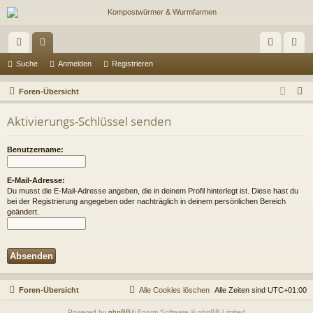
ch
or
n
eg
Suche
Anmelden
Registrieren
ne
en
m
ist
S
Foren-Übersicht
llz
el
rie
u
Aktivierungs-Schlüssel senden
c
ug
de
re
h
riff
n
n
Benutzername:
e
E-Mail-Adresse:
Du musst die E-Mail-Adresse angeben, die in deinem Profil hinterlegt ist. Diese hast du
bei der Registrierung angegeben oder nachträglich in deinem persönlichen Bereich
geändert.
Foren-Übersicht
Alle Cookies löschen
Alle Zeiten sind
UTC+01:00
Powered by
phpBB
® Forum Software © phpBB Limited