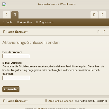
ch
or
n
eg
Suche
Anmelden
Registrieren
ne
en
m
ist
S
Foren-Übersicht
llz
el
rie
u
Aktivierungs-Schlüssel senden
c
ug
de
re
h
riff
n
n
Benutzername:
e
E-Mail-Adresse:
Du musst die E-Mail-Adresse angeben, die in deinem Profil hinterlegt ist. Diese hast du
bei der Registrierung angegeben oder nachträglich in deinem persönlichen Bereich
geändert.
Foren-Übersicht
Alle Cookies löschen
Alle Zeiten sind
UTC+01:00
Powered by
phpBB
® Forum Software © phpBB Limited