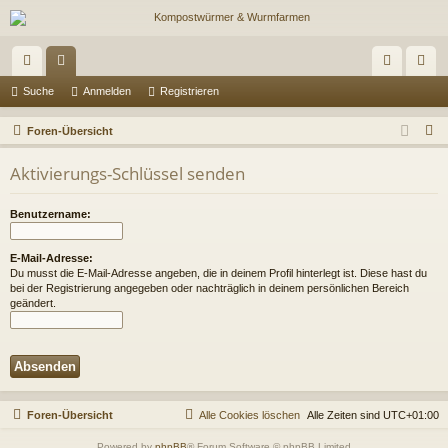
ch
or
n
eg
Suche
Anmelden
Registrieren
ne
en
m
ist
S
Foren-Übersicht
llz
el
rie
u
Aktivierungs-Schlüssel senden
c
ug
de
re
h
riff
n
n
Benutzername:
e
E-Mail-Adresse:
Du musst die E-Mail-Adresse angeben, die in deinem Profil hinterlegt ist. Diese hast du
bei der Registrierung angegeben oder nachträglich in deinem persönlichen Bereich
geändert.
Foren-Übersicht
Alle Cookies löschen
Alle Zeiten sind
UTC+01:00
Powered by
phpBB
® Forum Software © phpBB Limited