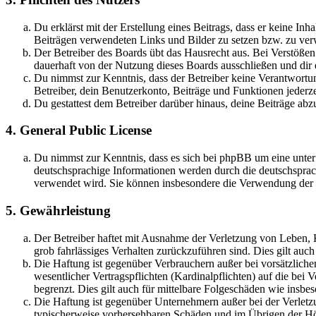
Du erklärst mit der Erstellung eines Beitrags, dass er keine Inh
Beiträgen verwendeten Links und Bilder zu setzen bzw. zu ve
Der Betreiber des Boards übt das Hausrecht aus. Bei Verstöße
dauerhaft von der Nutzung dieses Boards ausschließen und dir e
Du nimmst zur Kenntnis, dass der Betreiber keine Verantwortung 
Betreiber, dein Benutzerkonto, Beiträge und Funktionen jederze
Du gestattest dem Betreiber darüber hinaus, deine Beiträge abz
4. General Public License
Du nimmst zur Kenntnis, dass es sich bei phpBB um eine unter
deutschsprachige Informationen werden durch die deutschsprac
verwendet wird. Sie können insbesondere die Verwendung der S
5. Gewährleistung
Der Betreiber haftet mit Ausnahme der Verletzung von Leben, Kö
grob fahrlässiges Verhalten zurückzuführen sind. Dies gilt au
Die Haftung ist gegenüber Verbrauchern außer bei vorsätzlich
wesentlicher Vertragspflichten (Kardinalpflichten) auf die be
begrenzt. Dies gilt auch für mittelbare Folgeschäden wie ins
Die Haftung ist gegenüber Unternehmern außer bei der Verletzu
typischerweise vorhersehbaren Schäden und im Übrigen der Höh