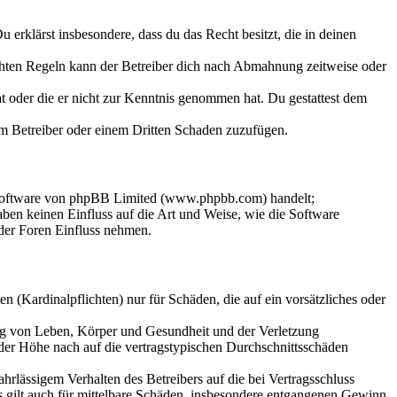
Du erklärst insbesondere, dass du das Recht besitzt, die in deinen
chten Regeln kann der Betreiber dich nach Abmahnung zeitweise oder
hat oder die er nicht zur Kenntnis genommen hat. Du gestattest dem
dem Betreiber oder einem Dritten Schaden zuzufügen.
-Software von phpBB Limited (www.phpbb.com) handelt;
en keinen Einfluss auf die Art und Weise, wie die Software
der Foren Einfluss nehmen.
 (Kardinalpflichten) nur für Schäden, die auf ein vorsätzliches oder
ung von Leben, Körper und Gesundheit und der Verletzung
 der Höhe nach auf die vertragstypischen Durchschnittsschäden
rlässigem Verhalten des Betreibers auf die bei Vertragsschluss
 gilt auch für mittelbare Schäden, insbesondere entgangenen Gewinn.