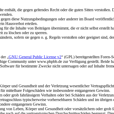
alte enthält, die gegen geltendes Recht oder die guten Sitten verstoßen. 
rwenden.
n gegen diese Nutzungsbedingungen oder anderer im Board veröffentli
in Hausverbot erteilen.
für die Inhalte von Beiträgen übernimmt, die er nicht selbst erstellt 
it zu löschen oder zu sperren.
uändern, sofern sie gegen o. g. Regeln verstoßen oder geeignet sind, 
 der „
GNU General Public License v2
“ (GPL) bereitgestellten Foren
hige Community unter www.phpbb.de zur Verfügung gestellt. Beide hab
oftware für bestimmte Zwecke nicht untersagen oder auf Inhalte frem
rper und Gesundheit und der Verletzung wesentlicher Vertragspflichten
ch für mittelbare Folgeschäden wie insbesondere entgangenen Gewinn.
em oder grob fahrlässigem Verhalten oder bei Schäden aus der Verletz
i Vertragsschluss typischerweise vorhersehbaren Schäden und im übrigen
besondere entgangenen Gewinn.
ng von Leben, Körper und Gesundheit oder vorsätzlichem oder grob fah
e nach auf die vertragstypischen Durchschnittsschäden begrenzt. Dies