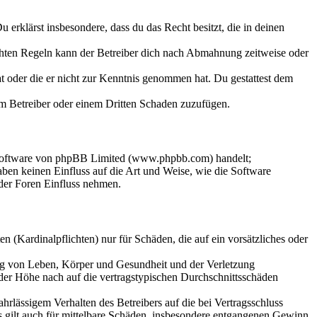
Du erklärst insbesondere, dass du das Recht besitzt, die in deinen
chten Regeln kann der Betreiber dich nach Abmahnung zeitweise oder
hat oder die er nicht zur Kenntnis genommen hat. Du gestattest dem
dem Betreiber oder einem Dritten Schaden zuzufügen.
-Software von phpBB Limited (www.phpbb.com) handelt;
en keinen Einfluss auf die Art und Weise, wie die Software
der Foren Einfluss nehmen.
 (Kardinalpflichten) nur für Schäden, die auf ein vorsätzliches oder
ung von Leben, Körper und Gesundheit und der Verletzung
 der Höhe nach auf die vertragstypischen Durchschnittsschäden
rlässigem Verhalten des Betreibers auf die bei Vertragsschluss
 gilt auch für mittelbare Schäden, insbesondere entgangenen Gewinn.