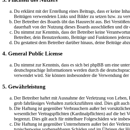
Du erklärst mit der Erstellung eines Beitrags, dass er keine Inh
Beiträgen verwendeten Links und Bilder zu setzen bzw. zu ve
Der Betreiber des Boards übt das Hausrecht aus. Bei Verstöße
dauerhaft von der Nutzung dieses Boards ausschließen und dir e
Du nimmst zur Kenntnis, dass der Betreiber keine Verantwortung 
Betreiber, dein Benutzerkonto, Beiträge und Funktionen jederze
Du gestattest dem Betreiber darüber hinaus, deine Beiträge abz
4. General Public License
Du nimmst zur Kenntnis, dass es sich bei phpBB um eine unter
deutschsprachige Informationen werden durch die deutschsprac
verwendet wird. Sie können insbesondere die Verwendung der S
5. Gewährleistung
Der Betreiber haftet mit Ausnahme der Verletzung von Leben, Kö
grob fahrlässiges Verhalten zurückzuführen sind. Dies gilt au
Die Haftung ist gegenüber Verbrauchern außer bei vorsätzlich
wesentlicher Vertragspflichten (Kardinalpflichten) auf die be
begrenzt. Dies gilt auch für mittelbare Folgeschäden wie ins
Die Haftung ist gegenüber Unternehmern außer bei der Verletzu
typischerweise vorhersehbaren Schäden und im Übrigen der Höh