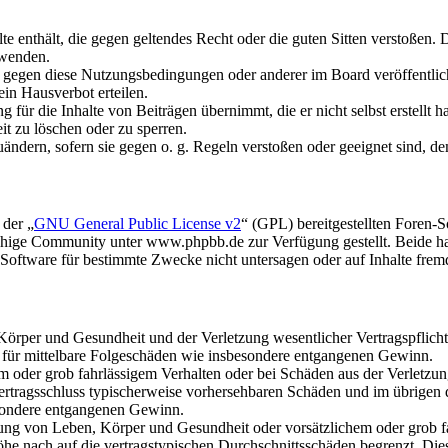
alte enthält, die gegen geltendes Recht oder die guten Sitten verstoßen. 
rwenden.
n gegen diese Nutzungsbedingungen oder anderer im Board veröffentli
in Hausverbot erteilen.
für die Inhalte von Beiträgen übernimmt, die er nicht selbst erstellt 
it zu löschen oder zu sperren.
uändern, sofern sie gegen o. g. Regeln verstoßen oder geeignet sind, 
 der „
GNU General Public License v2
“ (GPL) bereitgestellten Foren
hige Community unter www.phpbb.de zur Verfügung gestellt. Beide hab
oftware für bestimmte Zwecke nicht untersagen oder auf Inhalte frem
rper und Gesundheit und der Verletzung wesentlicher Vertragspflichten
ch für mittelbare Folgeschäden wie insbesondere entgangenen Gewinn.
em oder grob fahrlässigem Verhalten oder bei Schäden aus der Verletz
i Vertragsschluss typischerweise vorhersehbaren Schäden und im übrigen
besondere entgangenen Gewinn.
ng von Leben, Körper und Gesundheit oder vorsätzlichem oder grob fah
e nach auf die vertragstypischen Durchschnittsschäden begrenzt. Dies