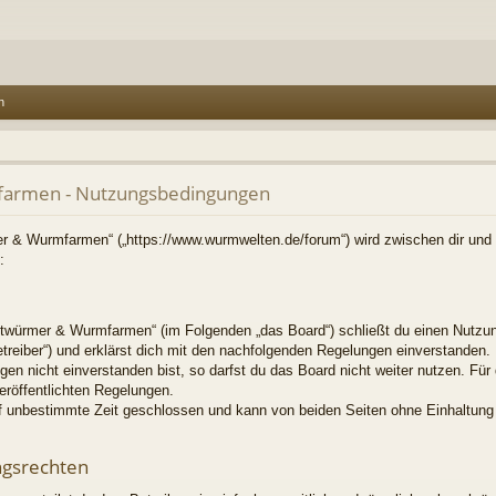
n
armen - Nutzungsbedingungen
r & Wurmfarmen“ („https://www.wurmwelten.de/forum“) wird zwischen dir und d
:
twürmer & Wurmfarmen“ (im Folgenden „das Board“) schließt du einen Nutzun
treiber“) und erklärst dich mit den nachfolgenden Regelungen einverstanden.
en nicht einverstanden bist, so darfst du das Board nicht weiter nutzen. Für
veröffentlichten Regelungen.
f unbestimmte Zeit geschlossen und kann von beiden Seiten ohne Einhaltung e
ngsrechten