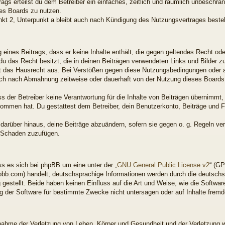
rags erteilst du dem Betreiber ein einfaches, zeitlich und räumlich unbeschrä
es Boards zu nutzen.
kt 2, Unterpunkt a bleibt auch nach Kündigung des Nutzungsvertrages beste
ng eines Beitrags, dass er keine Inhalte enthält, die gegen geltendes Recht od
 du das Recht besitzt, die in deinen Beiträgen verwendeten Links und Bilder 
t das Hausrecht aus. Bei Verstößen gegen diese Nutzungsbedingungen oder an
ich nach Abmahnung zeitweise oder dauerhaft von der Nutzung dieses Boards 
 der Betreiber keine Verantwortung für die Inhalte von Beiträgen übernimmt, di
enommen hat. Du gestattest dem Betreiber, dein Benutzerkonto, Beiträge und F
 darüber hinaus, deine Beiträge abzuändern, sofern sie gegen o. g. Regeln ve
n Schaden zuzufügen.
s es sich bei phpBB um eine unter der „
GNU General Public License v2
“ (GP
bb.com) handelt; deutschsprachige Informationen werden durch die deutsch
gestellt. Beide haben keinen Einfluss auf die Art und Weise, wie die Softwar
 der Software für bestimmte Zwecke nicht untersagen oder auf Inhalte frem
snahme der Verletzung von Leben, Körper und Gesundheit und der Verletzung w