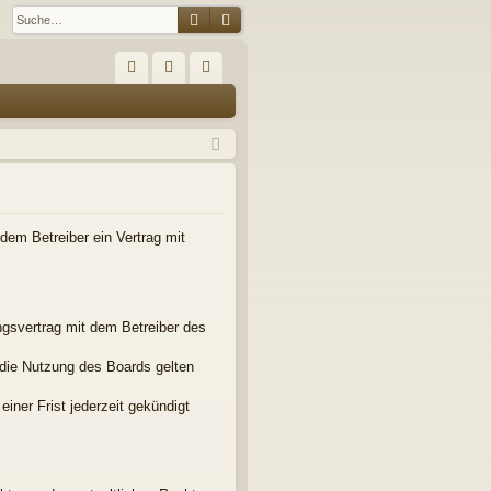
Suche
Erweiterte Suche
S
FA
n
eg
Q
m
ist
el
rie
de
re
n
n
em Betreiber ein Vertrag mit
gsvertrag mit dem Betreiber des
 die Nutzung des Boards gelten
iner Frist jederzeit gekündigt