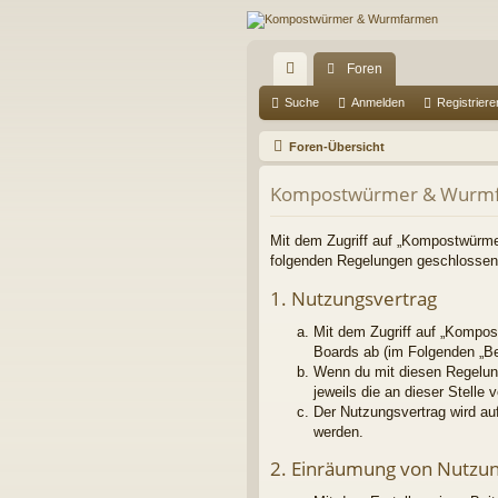
Foren
ch
Suche
Anmelden
Registriere
ne
Foren-Übersicht
llz
Kompostwürmer & Wurmf
ug
riff
Mit dem Zugriff auf „Kompostwürme
folgenden Regelungen geschlossen
1. Nutzungsvertrag
Mit dem Zugriff auf „Kompos
Boards ab (im Folgenden „Be
Wenn du mit diesen Regelung
jeweils die an dieser Stelle 
Der Nutzungsvertrag wird au
werden.
2. Einräumung von Nutzu