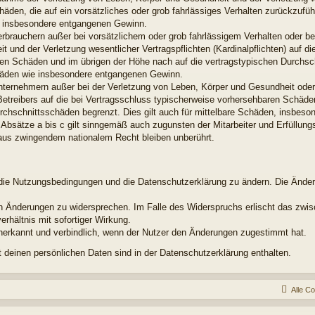
chäden, die auf ein vorsätzliches oder grob fahrlässiges Verhalten zurückzuführ
e insbesondere entgangenen Gewinn.
erbrauchern außer bei vorsätzlichem oder grob fahrlässigem Verhalten oder b
 und der Verletzung wesentlicher Vertragspflichten (Kardinalpflichten) auf di
en Schäden und im übrigen der Höhe nach auf die vertragstypischen Durchsch
chäden wie insbesondere entgangenen Gewinn.
nternehmern außer bei der Verletzung von Leben, Körper und Gesundheit oder
Betreibers auf die bei Vertragsschluss typischerweise vorhersehbaren Schäd
urchschnittsschäden begrenzt. Dies gilt auch für mittelbare Schäden, insbes
Absätze a bis c gilt sinngemäß auch zugunsten der Mitarbeiter und Erfüllungs
aus zwingendem nationalem Recht bleiben unberührt.
t, die Nutzungsbedingungen und die Datenschutzerklärung zu ändern. Die Ände
den Änderungen zu widersprechen. Im Falle des Widerspruchs erlischt das zw
rhältnis mit sofortiger Wirkung.
nerkannt und verbindlich, wenn der Nutzer den Änderungen zugestimmt hat.
deinen persönlichen Daten sind in der Datenschutzerklärung enthalten.
Alle C