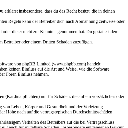
Du erklärst insbesondere, dass du das Recht besitzt, die in deinen
chten Regeln kann der Betreiber dich nach Abmahnung zeitweise oder
hat oder die er nicht zur Kenntnis genommen hat. Du gestattest dem
dem Betreiber oder einem Dritten Schaden zuzufügen.
-Software von phpBB Limited (www.phpbb.com) handelt;
en keinen Einfluss auf die Art und Weise, wie die Software
der Foren Einfluss nehmen.
 (Kardinalpflichten) nur für Schäden, die auf ein vorsätzliches oder
ung von Leben, Körper und Gesundheit und der Verletzung
 der Höhe nach auf die vertragstypischen Durchschnittsschäden
rlässigem Verhalten des Betreibers auf die bei Vertragsschluss
 gilt auch für mittelbare Schäden, insbesondere entgangenen Gewinn.