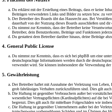
Du erklärst mit der Erstellung eines Beitrags, dass er keine Inh
Beiträgen verwendeten Links und Bilder zu setzen bzw. zu ve
Der Betreiber des Boards übt das Hausrecht aus. Bei Verstöße
dauerhaft von der Nutzung dieses Boards ausschließen und dir e
Du nimmst zur Kenntnis, dass der Betreiber keine Verantwortung 
Betreiber, dein Benutzerkonto, Beiträge und Funktionen jederze
Du gestattest dem Betreiber darüber hinaus, deine Beiträge abz
4. General Public License
Du nimmst zur Kenntnis, dass es sich bei phpBB um eine unter
deutschsprachige Informationen werden durch die deutschsprac
verwendet wird. Sie können insbesondere die Verwendung der S
5. Gewährleistung
Der Betreiber haftet mit Ausnahme der Verletzung von Leben, Kö
grob fahrlässiges Verhalten zurückzuführen sind. Dies gilt au
Die Haftung ist gegenüber Verbrauchern außer bei vorsätzlich
wesentlicher Vertragspflichten (Kardinalpflichten) auf die be
begrenzt. Dies gilt auch für mittelbare Folgeschäden wie ins
Die Haftung ist gegenüber Unternehmern außer bei der Verletzu
typischerweise vorhersehbaren Schäden und im Übrigen der Höh