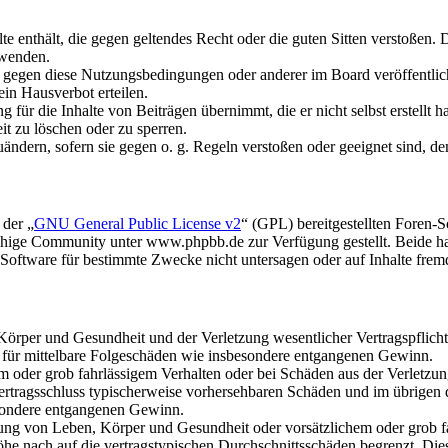
alte enthält, die gegen geltendes Recht oder die guten Sitten verstoßen. 
rwenden.
n gegen diese Nutzungsbedingungen oder anderer im Board veröffentli
in Hausverbot erteilen.
für die Inhalte von Beiträgen übernimmt, die er nicht selbst erstellt 
it zu löschen oder zu sperren.
uändern, sofern sie gegen o. g. Regeln verstoßen oder geeignet sind, 
 der „
GNU General Public License v2
“ (GPL) bereitgestellten Foren
hige Community unter www.phpbb.de zur Verfügung gestellt. Beide hab
oftware für bestimmte Zwecke nicht untersagen oder auf Inhalte frem
rper und Gesundheit und der Verletzung wesentlicher Vertragspflichten
ch für mittelbare Folgeschäden wie insbesondere entgangenen Gewinn.
em oder grob fahrlässigem Verhalten oder bei Schäden aus der Verletz
i Vertragsschluss typischerweise vorhersehbaren Schäden und im übrigen
besondere entgangenen Gewinn.
ng von Leben, Körper und Gesundheit oder vorsätzlichem oder grob fah
e nach auf die vertragstypischen Durchschnittsschäden begrenzt. Dies