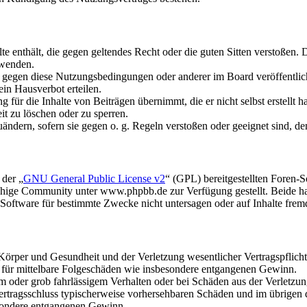
alte enthält, die gegen geltendes Recht oder die guten Sitten verstoßen. 
rwenden.
n gegen diese Nutzungsbedingungen oder anderer im Board veröffentli
in Hausverbot erteilen.
für die Inhalte von Beiträgen übernimmt, die er nicht selbst erstellt 
it zu löschen oder zu sperren.
uändern, sofern sie gegen o. g. Regeln verstoßen oder geeignet sind, 
 der „
GNU General Public License v2
“ (GPL) bereitgestellten Foren
hige Community unter www.phpbb.de zur Verfügung gestellt. Beide hab
oftware für bestimmte Zwecke nicht untersagen oder auf Inhalte frem
rper und Gesundheit und der Verletzung wesentlicher Vertragspflichten
ch für mittelbare Folgeschäden wie insbesondere entgangenen Gewinn.
em oder grob fahrlässigem Verhalten oder bei Schäden aus der Verletz
i Vertragsschluss typischerweise vorhersehbaren Schäden und im übrigen
besondere entgangenen Gewinn.