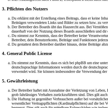
3. Pflichten des Nutzers
Du erklärst mit der Erstellung eines Beitrags, dass er keine Inh
Beiträgen verwendeten Links und Bilder zu setzen bzw. zu ve
Der Betreiber des Boards übt das Hausrecht aus. Bei Verstöße
dauerhaft von der Nutzung dieses Boards ausschließen und dir e
Du nimmst zur Kenntnis, dass der Betreiber keine Verantwortung 
Betreiber, dein Benutzerkonto, Beiträge und Funktionen jederze
Du gestattest dem Betreiber darüber hinaus, deine Beiträge abz
4. General Public License
Du nimmst zur Kenntnis, dass es sich bei phpBB um eine unter
deutschsprachige Informationen werden durch die deutschsprac
verwendet wird. Sie können insbesondere die Verwendung der S
5. Gewährleistung
Der Betreiber haftet mit Ausnahme der Verletzung von Leben, Kö
grob fahrlässiges Verhalten zurückzuführen sind. Dies gilt au
Die Haftung ist gegenüber Verbrauchern außer bei vorsätzlich
wesentlicher Vertragspflichten (Kardinalpflichten) auf die be
begrenzt. Dies gilt auch für mittelbare Folgeschäden wie ins