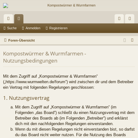
ch
or
n
eg
Suche
Anmelden
Registrieren
ne
en
m
ist
S
Foren-Übersicht
llz
el
rie
u
Kompostwürmer & Wurmfarmen -
c
ug
de
re
Nutzungsbedingungen
h
riff
n
n
e
Mit dem Zugriff auf „Kompostwürmer & Wurmfarmen“
(„https://www.wurmwelten.de/forum“) wird zwischen dir und dem Betreiber
ein Vertrag mit folgenden Regelungen geschlossen:
1. Nutzungsvertrag
Mit dem Zugriff auf „Kompostwürmer & Wurmfarmen“ (im
Folgenden „das Board“) schließt du einen Nutzungsvertrag mit dem
Betreiber des Boards ab (im Folgenden „Betreiber“) und erklärst
dich mit den nachfolgenden Regelungen einverstanden.
Wenn du mit diesen Regelungen nicht einverstanden bist, so darfst
du das Board nicht weiter nutzen. Für die Nutzung des Boards