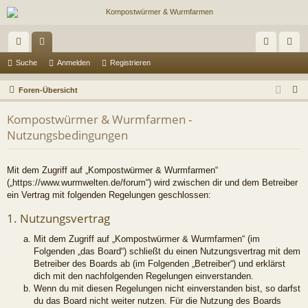
ch
or
n
eg
Suche
Anmelden
Registrieren
ne
en
m
ist
S
Foren-Übersicht
llz
el
rie
u
Kompostwürmer & Wurmfarmen -
c
ug
de
re
Nutzungsbedingungen
h
riff
n
n
e
Mit dem Zugriff auf „Kompostwürmer & Wurmfarmen“
(„https://www.wurmwelten.de/forum“) wird zwischen dir und dem Betreiber
ein Vertrag mit folgenden Regelungen geschlossen:
1. Nutzungsvertrag
Mit dem Zugriff auf „Kompostwürmer & Wurmfarmen“ (im
Folgenden „das Board“) schließt du einen Nutzungsvertrag mit dem
Betreiber des Boards ab (im Folgenden „Betreiber“) und erklärst
dich mit den nachfolgenden Regelungen einverstanden.
Wenn du mit diesen Regelungen nicht einverstanden bist, so darfst
du das Board nicht weiter nutzen. Für die Nutzung des Boards