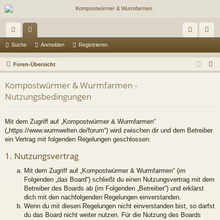
ch
or
n
eg
Suche
Anmelden
Registrieren
ne
en
m
ist
S
Foren-Übersicht
llz
el
rie
u
Kompostwürmer & Wurmfarmen -
c
ug
de
re
Nutzungsbedingungen
h
riff
n
n
e
Mit dem Zugriff auf „Kompostwürmer & Wurmfarmen“
(„https://www.wurmwelten.de/forum“) wird zwischen dir und dem Betreiber
ein Vertrag mit folgenden Regelungen geschlossen:
1. Nutzungsvertrag
Mit dem Zugriff auf „Kompostwürmer & Wurmfarmen“ (im
Folgenden „das Board“) schließt du einen Nutzungsvertrag mit dem
Betreiber des Boards ab (im Folgenden „Betreiber“) und erklärst
dich mit den nachfolgenden Regelungen einverstanden.
Wenn du mit diesen Regelungen nicht einverstanden bist, so darfst
du das Board nicht weiter nutzen. Für die Nutzung des Boards