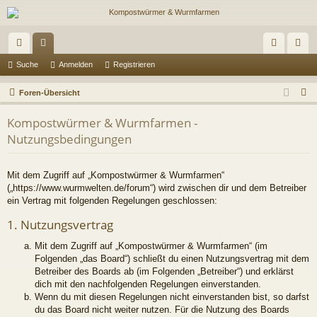
ch
or
n
eg
Suche
Anmelden
Registrieren
ne
en
m
ist
S
Foren-Übersicht
llz
el
rie
u
Kompostwürmer & Wurmfarmen -
c
ug
de
re
Nutzungsbedingungen
h
riff
n
n
e
Mit dem Zugriff auf „Kompostwürmer & Wurmfarmen“
(„https://www.wurmwelten.de/forum“) wird zwischen dir und dem Betreiber
ein Vertrag mit folgenden Regelungen geschlossen:
1. Nutzungsvertrag
Mit dem Zugriff auf „Kompostwürmer & Wurmfarmen“ (im
Folgenden „das Board“) schließt du einen Nutzungsvertrag mit dem
Betreiber des Boards ab (im Folgenden „Betreiber“) und erklärst
dich mit den nachfolgenden Regelungen einverstanden.
Wenn du mit diesen Regelungen nicht einverstanden bist, so darfst
du das Board nicht weiter nutzen. Für die Nutzung des Boards