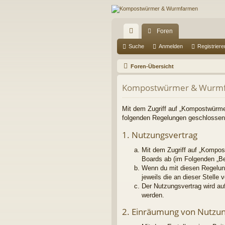
Foren
ch
Suche
Anmelden
Registriere
ne
Foren-Übersicht
llz
Kompostwürmer & Wurmf
ug
riff
Mit dem Zugriff auf „Kompostwürme
folgenden Regelungen geschlossen
1. Nutzungsvertrag
Mit dem Zugriff auf „Kompos
Boards ab (im Folgenden „Be
Wenn du mit diesen Regelung
jeweils die an dieser Stelle 
Der Nutzungsvertrag wird au
werden.
2. Einräumung von Nutzu