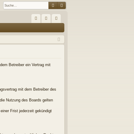
Suche
Erweiterte Suche
S
FA
n
eg
Q
m
ist
el
rie
de
re
n
n
em Betreiber ein Vertrag mit
gsvertrag mit dem Betreiber des
 die Nutzung des Boards gelten
iner Frist jederzeit gekündigt