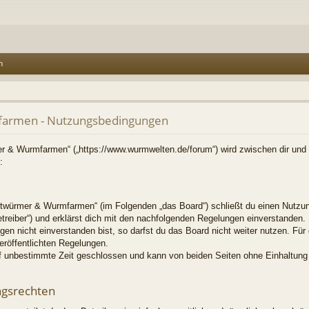
n
armen - Nutzungsbedingungen
r & Wurmfarmen“ („https://www.wurmwelten.de/forum“) wird zwischen dir und d
:
twürmer & Wurmfarmen“ (im Folgenden „das Board“) schließt du einen Nutzun
treiber“) und erklärst dich mit den nachfolgenden Regelungen einverstanden.
en nicht einverstanden bist, so darfst du das Board nicht weiter nutzen. Für
veröffentlichten Regelungen.
f unbestimmte Zeit geschlossen und kann von beiden Seiten ohne Einhaltung e
ngsrechten