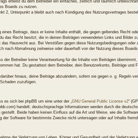
rags erteilst du dem Betreiber ein einfaches, zeitlich und räumlich unbeschrä
es Boards zu nutzen.
kt 2, Unterpunkt a bleibt auch nach Kündigung des Nutzungsvertrages beste
ng eines Beitrags, dass er keine Inhalte enthält, die gegen geltendes Recht od
 du das Recht besitzt, die in deinen Beiträgen verwendeten Links und Bilder 
t das Hausrecht aus. Bei Verstößen gegen diese Nutzungsbedingungen oder an
ich nach Abmahnung zeitweise oder dauerhaft von der Nutzung dieses Boards 
 der Betreiber keine Verantwortung für die Inhalte von Beiträgen übernimmt, di
enommen hat. Du gestattest dem Betreiber, dein Benutzerkonto, Beiträge und F
 darüber hinaus, deine Beiträge abzuändern, sofern sie gegen o. g. Regeln ve
n Schaden zuzufügen.
s es sich bei phpBB um eine unter der „
GNU General Public License v2
“ (GP
bb.com) handelt; deutschsprachige Informationen werden durch die deutsch
gestellt. Beide haben keinen Einfluss auf die Art und Weise, wie die Softwar
 der Software für bestimmte Zwecke nicht untersagen oder auf Inhalte frem
snahme der Verletzung von Leben, Körper und Gesundheit und der Verletzung w