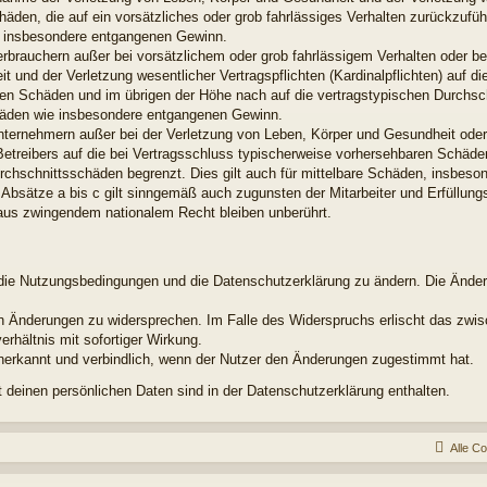
chäden, die auf ein vorsätzliches oder grob fahrlässiges Verhalten zurückzuführ
e insbesondere entgangenen Gewinn.
erbrauchern außer bei vorsätzlichem oder grob fahrlässigem Verhalten oder b
 und der Verletzung wesentlicher Vertragspflichten (Kardinalpflichten) auf di
en Schäden und im übrigen der Höhe nach auf die vertragstypischen Durchsch
chäden wie insbesondere entgangenen Gewinn.
nternehmern außer bei der Verletzung von Leben, Körper und Gesundheit oder
Betreibers auf die bei Vertragsschluss typischerweise vorhersehbaren Schäd
urchschnittsschäden begrenzt. Dies gilt auch für mittelbare Schäden, insbes
Absätze a bis c gilt sinngemäß auch zugunsten der Mitarbeiter und Erfüllungs
aus zwingendem nationalem Recht bleiben unberührt.
t, die Nutzungsbedingungen und die Datenschutzerklärung zu ändern. Die Ände
den Änderungen zu widersprechen. Im Falle des Widerspruchs erlischt das zw
rhältnis mit sofortiger Wirkung.
nerkannt und verbindlich, wenn der Nutzer den Änderungen zugestimmt hat.
deinen persönlichen Daten sind in der Datenschutzerklärung enthalten.
Alle C