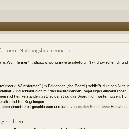
n
armen - Nutzungsbedingungen
r & Wurmfarmen“ („https://www.wurmwelten.de/forum“) wird zwischen dir und d
:
twürmer & Wurmfarmen“ (im Folgenden „das Board“) schließt du einen Nutzun
treiber“) und erklärst dich mit den nachfolgenden Regelungen einverstanden.
en nicht einverstanden bist, so darfst du das Board nicht weiter nutzen. Für
veröffentlichten Regelungen.
f unbestimmte Zeit geschlossen und kann von beiden Seiten ohne Einhaltung e
ngsrechten