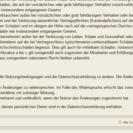
chäden, die auf ein vorsätzliches oder grob fahrlässiges Verhalten zurückzuführ
e insbesondere entgangenen Gewinn.
erbrauchern außer bei vorsätzlichem oder grob fahrlässigem Verhalten oder b
 und der Verletzung wesentlicher Vertragspflichten (Kardinalpflichten) auf di
en Schäden und im übrigen der Höhe nach auf die vertragstypischen Durchsch
chäden wie insbesondere entgangenen Gewinn.
nternehmern außer bei der Verletzung von Leben, Körper und Gesundheit oder
Betreibers auf die bei Vertragsschluss typischerweise vorhersehbaren Schäd
urchschnittsschäden begrenzt. Dies gilt auch für mittelbare Schäden, insbes
Absätze a bis c gilt sinngemäß auch zugunsten der Mitarbeiter und Erfüllungs
aus zwingendem nationalem Recht bleiben unberührt.
t, die Nutzungsbedingungen und die Datenschutzerklärung zu ändern. Die Ände
den Änderungen zu widersprechen. Im Falle des Widerspruchs erlischt das zw
rhältnis mit sofortiger Wirkung.
nerkannt und verbindlich, wenn der Nutzer den Änderungen zugestimmt hat.
deinen persönlichen Daten sind in der Datenschutzerklärung enthalten.
Alle C