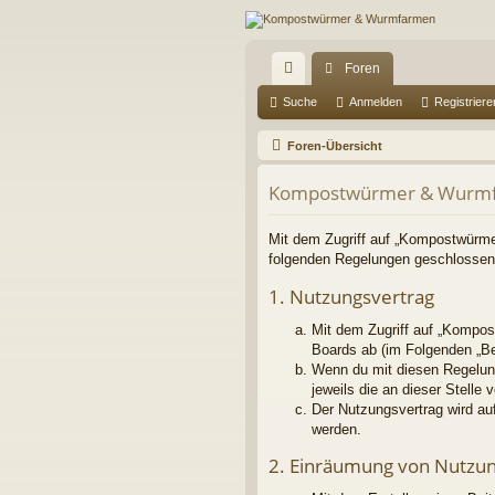
Foren
ch
Suche
Anmelden
Registriere
ne
Foren-Übersicht
llz
Kompostwürmer & Wurmf
ug
riff
Mit dem Zugriff auf „Kompostwürme
folgenden Regelungen geschlossen
1. Nutzungsvertrag
Mit dem Zugriff auf „Kompos
Boards ab (im Folgenden „Be
Wenn du mit diesen Regelung
jeweils die an dieser Stelle 
Der Nutzungsvertrag wird au
werden.
2. Einräumung von Nutzu