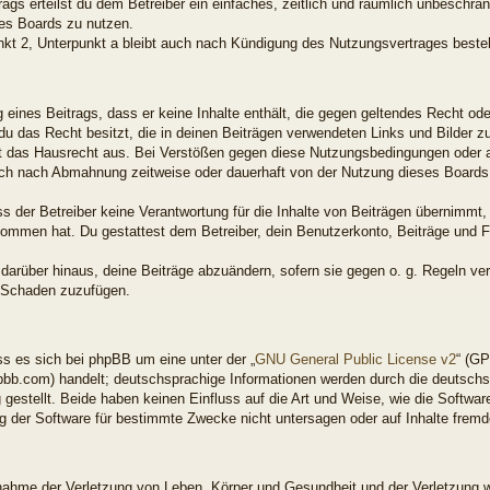
rags erteilst du dem Betreiber ein einfaches, zeitlich und räumlich unbeschrä
es Boards zu nutzen.
kt 2, Unterpunkt a bleibt auch nach Kündigung des Nutzungsvertrages beste
ng eines Beitrags, dass er keine Inhalte enthält, die gegen geltendes Recht od
 du das Recht besitzt, die in deinen Beiträgen verwendeten Links und Bilder 
t das Hausrecht aus. Bei Verstößen gegen diese Nutzungsbedingungen oder an
ich nach Abmahnung zeitweise oder dauerhaft von der Nutzung dieses Boards 
 der Betreiber keine Verantwortung für die Inhalte von Beiträgen übernimmt, di
enommen hat. Du gestattest dem Betreiber, dein Benutzerkonto, Beiträge und F
 darüber hinaus, deine Beiträge abzuändern, sofern sie gegen o. g. Regeln ve
n Schaden zuzufügen.
s es sich bei phpBB um eine unter der „
GNU General Public License v2
“ (GP
bb.com) handelt; deutschsprachige Informationen werden durch die deutsch
gestellt. Beide haben keinen Einfluss auf die Art und Weise, wie die Softwar
 der Software für bestimmte Zwecke nicht untersagen oder auf Inhalte frem
snahme der Verletzung von Leben, Körper und Gesundheit und der Verletzung w