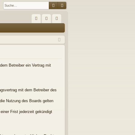
Suche
Erweiterte Suche
S
FA
n
eg
Q
m
ist
el
rie
de
re
n
n
em Betreiber ein Vertrag mit
gsvertrag mit dem Betreiber des
 die Nutzung des Boards gelten
iner Frist jederzeit gekündigt