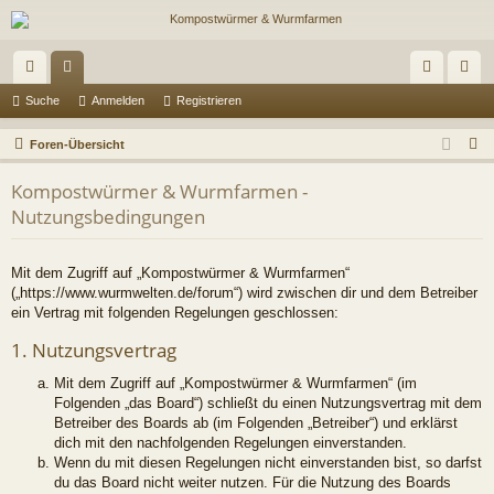
ch
or
n
eg
Suche
Anmelden
Registrieren
ne
en
m
ist
S
Foren-Übersicht
llz
el
rie
u
Kompostwürmer & Wurmfarmen -
c
ug
de
re
Nutzungsbedingungen
h
riff
n
n
e
Mit dem Zugriff auf „Kompostwürmer & Wurmfarmen“
(„https://www.wurmwelten.de/forum“) wird zwischen dir und dem Betreiber
ein Vertrag mit folgenden Regelungen geschlossen:
1. Nutzungsvertrag
Mit dem Zugriff auf „Kompostwürmer & Wurmfarmen“ (im
Folgenden „das Board“) schließt du einen Nutzungsvertrag mit dem
Betreiber des Boards ab (im Folgenden „Betreiber“) und erklärst
dich mit den nachfolgenden Regelungen einverstanden.
Wenn du mit diesen Regelungen nicht einverstanden bist, so darfst
du das Board nicht weiter nutzen. Für die Nutzung des Boards