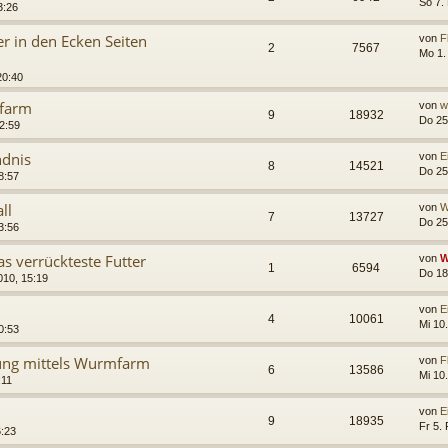
So 7.
3:26
 in den Ecken Seiten
von
F
2
7567
Mo 1.
20:40
farm
von
w
9
18932
Do 25
2:59
ndnis
von
E
8
14521
Do 25
8:57
ll
von
W
7
13727
Do 25
3:56
as verrückteste Futter
von
W
1
6594
Do 18
010, 15:19
von
E
4
10061
Mi 10
0:53
ung mittels Wurmfarm
von
F
6
13586
Mi 10
:11
von
E
9
18935
Fr 5.
6:23