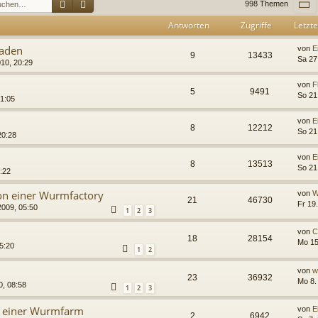
Suche
Erweiterte Suche
S
998 Themen
Antworten
Zugriffe
Letzte
aden
von
E
9
13433
Sa 27
10, 20:29
von
F
5
9491
So 21
21:05
von
E
8
12212
So 21
20:28
von
E
8
13513
So 21
:22
n einer Wurmfactory
von
W
21
46730
Fr 19
2009, 05:50
1
2
3
von
C
18
28154
Mo 15
5:20
1
2
von
w
23
36932
Mo 8.
0, 08:58
1
2
3
e einer Wurmfarm
von
E
2
6942