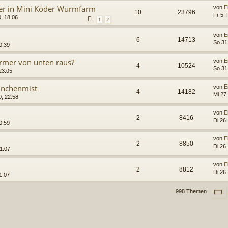
r in Mini Köder Wurmfarm
von
E
10
23796
Fr 5.
, 18:06
1
2
von
E
6
14713
So 31
0:39
mer von unten raus?
von
E
4
10524
So 31
23:05
inchenmist
von
E
4
14182
Mi 27
0, 22:58
von
E
2
8416
Di 26
0:59
von
E
2
8850
Di 26
1:07
von
E
2
8812
Di 26
1:07
S
998 Themen