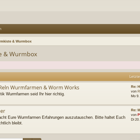
n
mkiste & Wurmbox
e & Wurmbox
Letzte
Reln Wurmfarmen & Worm Works
Re: H
von
R
ik Wurmfarmen seid Ihr hier richtig.
Mo 9.
er
Re: 
von
P
acht Eure Wurmfarmen Erfahrungen auszutauschen. Bitte haltet Euch
Di 20
tlich bleibt.