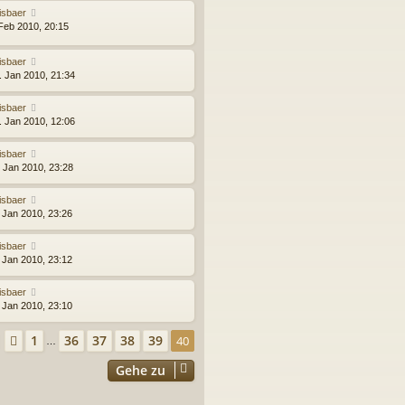
isbaer
 Feb 2010, 20:15
isbaer
. Jan 2010, 21:34
isbaer
. Jan 2010, 12:06
isbaer
. Jan 2010, 23:28
isbaer
. Jan 2010, 23:26
isbaer
. Jan 2010, 23:12
isbaer
. Jan 2010, 23:10
eite
40
von
40
1
36
37
38
39
Vorherige
40
…
Gehe zu