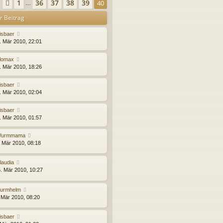
eite
40
von
40
1
36
37
38
39
Vorherige
40
…
e
t
r
r
r Beitrag
B
a
e
g
isbaer
i
. Mär 2010, 22:01
t
r
a
lomax
g
. Mär 2010, 18:26
isbaer
. Mär 2010, 02:04
isbaer
. Mär 2010, 01:57
urmmama
. Mär 2010, 08:18
laudia
. Mär 2010, 10:27
urmhelm
 Mär 2010, 08:20
isbaer