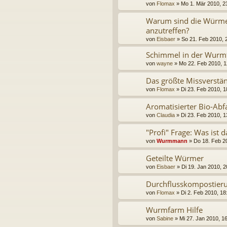
von
Flomax
»
Mo 1. Mär 2010, 2
Warum sind die Würmer
anzutreffen?
von
Eisbaer
»
So 21. Feb 2010, 
Schimmel in der Wurm
von
wayne
»
Mo 22. Feb 2010, 1
Das größte Missverstä
von
Flomax
»
Di 23. Feb 2010, 1
Aromatisierter Bio-Abfa
von
Claudia
»
Di 23. Feb 2010, 1
"Profi" Frage: Was ist d
von
Wurmmann
»
Do 18. Feb 2
Geteilte Würmer
von
Eisbaer
»
Di 19. Jan 2010, 2
Durchflusskompostier
von
Flomax
»
Di 2. Feb 2010, 18
Wurmfarm Hilfe
von
Sabine
»
Mi 27. Jan 2010, 1