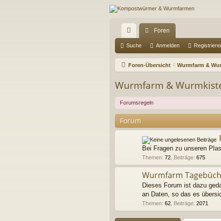
Foren
ch
Suche
Anmelden
Registriere
ne
Foren-Übersicht
Wurmfarm & Wur
llz
Wurmfarm & Wurmkist
ug
Forumsregeln
riff
Forum
Bei Fragen zu unseren Plast
Themen
:
72
,
Beiträge
:
675
Wurmfarm Tagebüch
Dieses Forum ist dazu ged
an Daten, so das es übersich
Themen
:
62
,
Beiträge
:
2071