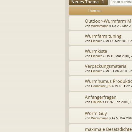
Neues Thema
Themen
Outdoor-Wurmfarm M
von
Wurmmama
»
Do 25. Mär 20
Wurmfarm tuning
von
Eisbaer
»
Mi 17. Mär 2010, 
Wurmkiste
von
Eisbaer
»
Do 11. Mär 2010, 
Verpackungsmaterial
von
Eisbaer
»
Mi 3. Feb 2010, 22
Wurmhumus Produktio
von
Hannelore_65
»
Mi 16. Dez 
Anfängerfragen
von
Claudia
»
Fr 26. Feb 2010, 1
Worm Guy
von
Wurmmama
»
Fr 5. Mär 201
maximale Besatzdicht