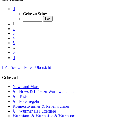
Seite
1
Gehe zu Seite:
von
8
1
2
3
4
5
…
8
Nächste
Zurück zur Foren-Übersicht
Gehe zu
News and More
↳ News & Infos zu Wurmwelten.de
↳ Tests
↳ Forenregeln
Kompostwürmer & Regenwürmer
↳ Würmer als Futtertiere
Wurmfarm & Wurmkiste & Wurmbox