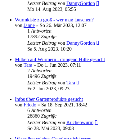
Letzter Beitrag
von
DannyGordon
Mo 14. Aug 2023, 05:55
Wurmkiste zu groß - wer mag tauschen?
von
Janne
»
So 26. Mär 2023, 12:07
1
Antworten
17892
Zugriffe
Letzter Beitrag
von
DannyGordon
Sa 5. Aug 2023, 10:20
Milben auf Würmern - dringend Hilfe gesucht
von
Tara
»
Do 1. Jun 2023, 07:11
2
Antworten
19496
Zugriffe
Letzter Beitrag
von
Tara
Fr 2. Jun 2023, 09:23
Infos über Gartenprodukte gesucht
von
Friedo
»
Sa 18. Sep 2021, 18:42
6
Antworten
26860
Zugriffe
Letzter Beitrag
von
Küchenwurm
So 28. Mai 2023, 09:08
Wir sollen solches Gewürm nicht essen