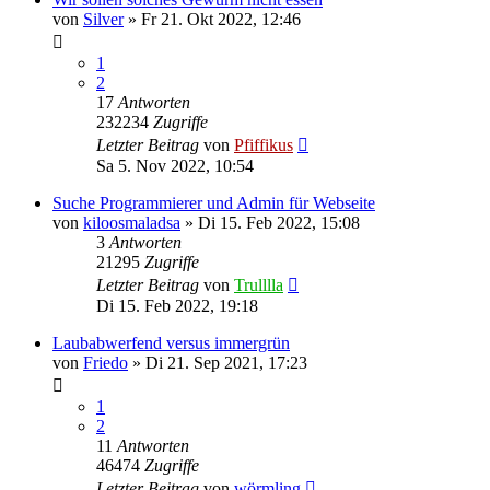
von
Silver
»
Fr 21. Okt 2022, 12:46
1
2
17
Antworten
232234
Zugriffe
Letzter Beitrag
von
Pfiffikus
Sa 5. Nov 2022, 10:54
Suche Programmierer und Admin für Webseite
von
kiloosmaladsa
»
Di 15. Feb 2022, 15:08
3
Antworten
21295
Zugriffe
Letzter Beitrag
von
Trulllla
Di 15. Feb 2022, 19:18
Laubabwerfend versus immergrün
von
Friedo
»
Di 21. Sep 2021, 17:23
1
2
11
Antworten
46474
Zugriffe
Letzter Beitrag
von
wörmling