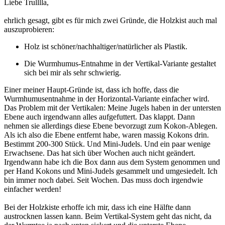
Liebe Trulllla,
ehrlich gesagt, gibt es für mich zwei Gründe, die Holzkist auch mal
auszuprobieren:
Holz ist schöner/nachhaltiger/natürlicher als Plastik.
Die Wurmhumus-Entnahme in der Vertikal-Variante gestaltet
sich bei mir als sehr schwierig.
Einer meiner Haupt-Gründe ist, dass ich hoffe, dass die
Wurmhumusentnahme in der Horizontal-Variante einfacher wird.
Das Problem mit der Vertikalen: Meine Jugels haben in der untersten
Ebene auch irgendwann alles aufgefuttert. Das klappt. Dann
nehmen sie allerdings diese Ebene bevorzugt zum Kokon-Ablegen.
Als ich also die Ebene entfernt habe, waren massig Kokons drin.
Bestimmt 200-300 Stück. Und Mini-Judels. Und ein paar wenige
Erwachsene. Das hat sich über Wochen auch nicht geändert.
Irgendwann habe ich die Box dann aus dem System genommen und
per Hand Kokons und Mini-Judels gesammelt und umgesiedelt. Ich
bin immer noch dabei. Seit Wochen. Das muss doch irgendwie
einfacher werden!
Bei der Holzkiste erhoffe ich mir, dass ich eine Hälfte dann
austrocknen lassen kann. Beim Vertikal-System geht das nicht, da