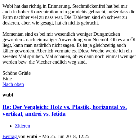
Wubi hat das richtig in Erinnerung, Stechmückenfrei hat bei mir
auch in hoher Konzentration rein gar nichts gebracht, außer dass die
Farm nachher viel zu nass war. Die Tabletten sind eh schwer zu
dosieren, aber, wie gesagt, hat eh nichts gebracht.
Momentan sind es bei mir wesentlich weniger Dungmücken
geworden - nach einmaliger Anwendung von Neemöl. Ob es am Öl
liegt, kann man natürlich nicht sagen. Es ist ja gleichzeitig auch
kälter geworden. Aber ich vermute es. Diese Woche werde ich ein
zweites Mal sprühen. Mal schauen, ob es dann noch einmal weniger
werden bzw. die Viecher endlich weg sind.
Schöne Grüße
Bine
Nach oben
wubi
Re: Der Vergleich: Holz vs. Plastik, horizontal vs.
vertikal, andrei vs. fetida
Zitieren
Beitrag
von
wubi
»
Mo 25. Jun 2018, 12:25