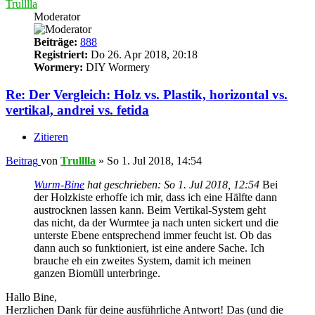
Trulllla
Moderator
Beiträge:
888
Registriert:
Do 26. Apr 2018, 20:18
Wormery:
DIY Wormery
Re: Der Vergleich: Holz vs. Plastik, horizontal vs.
vertikal, andrei vs. fetida
Zitieren
Beitrag
von
Trulllla
»
So 1. Jul 2018, 14:54
Wurm-Bine
hat geschrieben:
So 1. Jul 2018, 12:54
Bei
der Holzkiste erhoffe ich mir, dass ich eine Hälfte dann
austrocknen lassen kann. Beim Vertikal-System geht
das nicht, da der Wurmtee ja nach unten sickert und die
unterste Ebene entsprechend immer feucht ist. Ob das
dann auch so funktioniert, ist eine andere Sache. Ich
brauche eh ein zweites System, damit ich meinen
ganzen Biomüll unterbringe.
Hallo Bine,
Herzlichen Dank für deine ausführliche Antwort! Das (und die