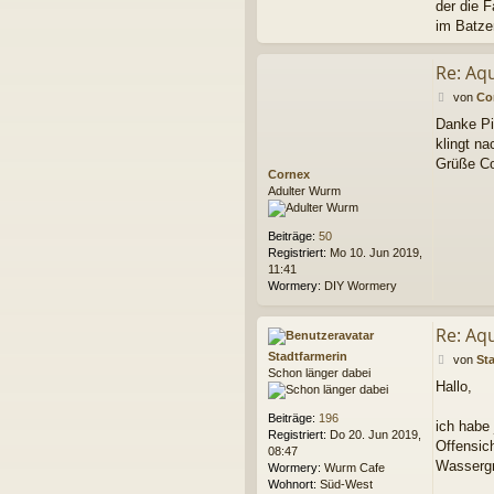
der die F
i
im Batze
f
f
i
Re: Aq
k
u
B
von
Co
s
e
Danke Pi
i
klingt na
t
r
Grüße C
Cornex
a
Adulter Wurm
g
Beiträge:
50
Registriert:
Mo 10. Jun 2019,
11:41
Wormery:
DIY Wormery
Re: Aq
Stadtfarmerin
B
von
St
Schon länger dabei
e
Hallo,
i
t
Beiträge:
196
r
ich habe
Registriert:
Do 20. Jun 2019,
a
Offensic
08:47
g
Wassergr
Wormery:
Wurm Cafe
Wohnort:
Süd-West