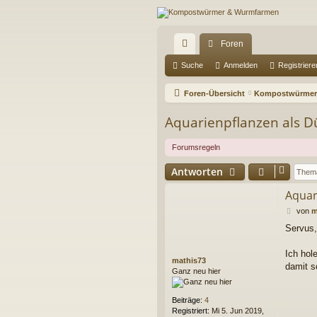
Foren
ch
Suche
Anmelden
Registriere
ne
Foren-Übersicht
Kompostwürmer
llz
Aquarienpflanzen als D
ug
Forumsregeln
riff
Antworten
Aquar
B
von
m
e
Servus,
i
t
r
Ich hol
mathis73
a
damit s
Ganz neu hier
g
Beiträge:
4
Registriert:
Mi 5. Jun 2019,