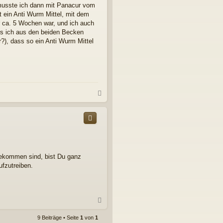
 musste ich dann mit Panacur vom
t ein Anti Wurm Mittel, mit dem
 ca. 5 Wochen war, und ich auch
is ich aus den beiden Becken
?), dass so ein Anti Wurm Mittel
N
a
c
h
o
b
e
n
 gekommen sind, bist Du ganz
ufzutreiben.
N
a
c
9 Beiträge • Seite
1
von
1