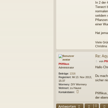
In 2 der
Tierarzt
normaler
seitdem 
Pflanzen
einer Wu
Hat jema
Viele Gr
Christina
Re: Aq
B
von
Pfi
Pfiffikus
e
Hallo Chr
Administrator
i
t
Beiträge:
1316
r
Du machs
Registriert:
Mi 13. Nov 2013,
a
sicher n
15:37
g
Wormery:
DIY Wormery
Wohnort:
zu Hause
K
Kontaktdaten:
Pfiffikus,
o
der eben
n
t
Antworten
a