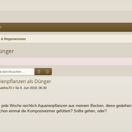
n
 & Regenwürmer
ünger
Suche
Erweiterte Suche
ienpflanzen als Dünger
athis73
»
So 9. Jun 2019, 06:30
e jede Woche reichlich Aquarienpflanzen aus meinem Becken, diese gedeihen d
chon einmal die Kompostwürmer gefüttert? Sollte gehen, oder?