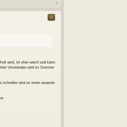
N
a
c
h
o
b
e
n
olt wird, ist eher weich und kann
r. Unter Umständen wird im Sommer
o schneller wird es innen anaerob.
er.