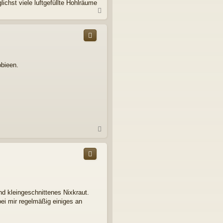
ichst viele luftgefüllte Hohlräume
N
a
c
h
o
b
e
obieen.
n
N
a
c
h
o
b
e
n
nd kleingeschnittenes Nixkraut.
ei mir regelmäßig einiges an