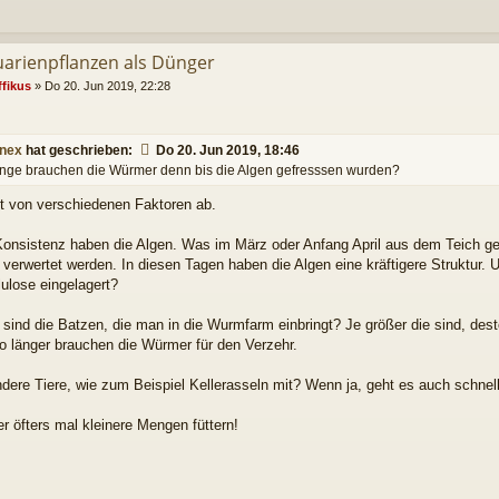
uarienpflanzen als Dünger
ffikus
»
Do 20. Jun 2019, 22:28
nex
hat geschrieben:
Do 20. Jun 2019, 18:46
ange brauchen die Würmer denn bis die Algen gefresssen wurden?
t von verschiedenen Faktoren ab.
onsistenz haben die Algen. Was im März oder Anfang April aus dem Teich geh
r verwertet werden. In diesen Tagen haben die Algen eine kräftigere Struktu
ulose eingelagert?
sind die Batzen, die man in die Wurmfarm einbringt? Je größer die sind, dest
o länger brauchen die Würmer für den Verzehr.
dere Tiere, wie zum Beispiel Kellerasseln mit? Wenn ja, geht es auch schnell
er öfters mal kleinere Mengen füttern!