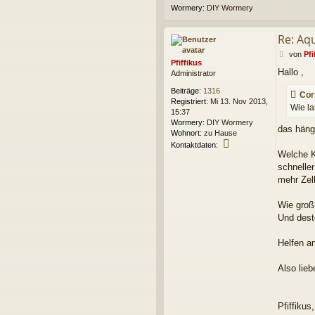
Wormery:
DIY Wormery
Re: Aq
B
von
Pfi
Pfiffikus
e
Hallo ,
Administrator
i
t
Beiträge:
1316
Cor
r
Registriert:
Mi 13. Nov 2013,
a
Wie l
15:37
g
Wormery:
DIY Wormery
das häng
Wohnort:
zu Hause
K
Kontaktdaten:
o
Welche K
n
schnelle
t
mehr Zell
a
k
Wie groß 
t
d
Und dest
a
t
Helfen an
e
n
Also lieb
v
o
n
P
Pfiffikus,
f