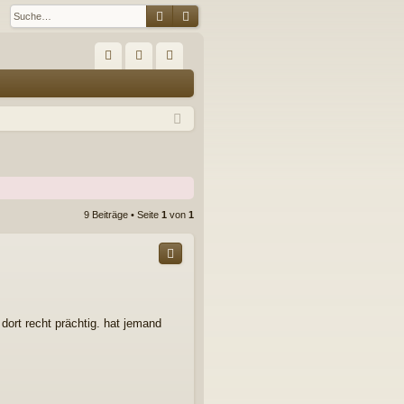
Suche
Erweiterte Suche
S
FA
n
eg
Q
m
ist
el
rie
de
re
n
n
9 Beiträge • Seite
1
von
1
ort recht prächtig. hat jemand