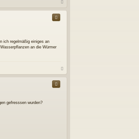
N
a
c
h
o
b
e
n
n ich regelmäßig einiges an
n Wasserpflanzen an die Würmer
N
a
c
h
o
b
e
lgen gefresssen wurden?
n