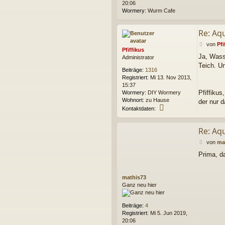
20:06
Wormery:
Wurm Cafe
Re: Aq
B
von
Pfi
Pfiffikus
e
Ja, Wass
Administrator
i
Teich. U
t
Beiträge:
1316
r
Registriert:
Mi 13. Nov 2013,
a
15:37
g
Pfiffikus,
Wormery:
DIY Wormery
Wohnort:
zu Hause
der nur 
K
Kontaktdaten:
o
n
Re: Aq
t
a
B
von
ma
k
e
t
Prima, d
i
d
t
a
r
t
mathis73
a
e
Ganz neu hier
g
n
v
o
Beiträge:
4
n
Registriert:
Mi 5. Jun 2019,
P
20:06