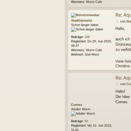
f
Wormery:
Wurm Cafe
i
f
Re: Aq
f
i
Stadtfarmerin
B
von
St
k
Schon länger dabei
e
u
Hallo,
i
s
t
Beiträge:
196
r
auch ich
Registriert:
Do 20. Jun 2019,
a
Grünzeug
08:47
g
zu verfü
Wormery:
Wurm Cafe
Wohnort:
Süd-West
Viele Gr
Christina
Re: Aq
B
von
Co
e
Hallo!
i
Die Idee
t
r
Cornex
Cornex
a
Adulter Wurm
g
Beiträge:
50
Registriert:
Mo 10. Jun 2019,
11:41