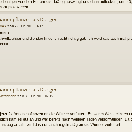
adenalgen vor dem Füttern erst kräftig auswringt und dann auflockert, um mögl
n zu provozieren
uarienpflanzen als Dünger
rnex
»
Sa 22. Jun 2019, 14:12
ffikus,
chvollziehbar und die idee finde ich echt richtig gut. Ich werd das auch mal pr
ornex
uarienpflanzen als Dünger
adtfarmerin
»
So 30. Jun 2019, 07:15
 jetzt 2x Aquarienpflanzen an die Würmer verfüttert. Es waren Wasserlinsen u
htlich kam es gut an und war bereits nach wenigen Tagen verschwunden. Da b
ünzeug anfällt, wird das nun auch regelmäßig an die Würmer verfüttert.