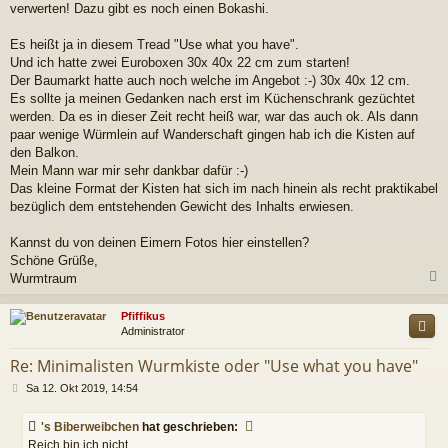
verwerten! Dazu gibt es noch einen Bokashi.
Es heißt ja in diesem Tread "Use what you have".
Und ich hatte zwei Euroboxen 30x 40x 22 cm zum starten!
Der Baumarkt hatte auch noch welche im Angebot :-) 30x 40x 12 cm.
Es sollte ja meinen Gedanken nach erst im Küchenschrank gezüchtet
werden. Da es in dieser Zeit recht heiß war, war das auch ok. Als dann
paar wenige Würmlein auf Wanderschaft gingen hab ich die Kisten auf
den Balkon.
Mein Mann war mir sehr dankbar dafür :-)
Das kleine Format der Kisten hat sich im nach hinein als recht praktikabel
bezüglich dem entstehenden Gewicht des Inhalts erwiesen.
Kannst du von deinen Eimern Fotos hier einstellen?
Schöne Grüße,
Wurmtraum
c
Pfiffikus
Administrator
Re: Minimalisten Wurmkiste oder "Use what you have"
B
Sa 12. Okt 2019, 14:54
e
i
's Biberweibchen
hat geschrieben:
t
Reich bin ich nicht,
r