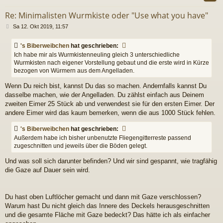
Re: Minimalisten Wurmkiste oder "Use what you have"
B
Sa 12. Okt 2019, 11:57
e
i
's Biberweibchen
hat geschrieben:
t
Ich habe mir als Wurmkistenneuling gleich 3 unterschiedliche
r
Wurmkisten nach eigener Vorstellung gebaut und die erste wird in Kürze
a
bezogen von Würmern aus dem Angelladen.
g
Wenn Du reich bist, kannst Du das so machen. Andernfalls kannst Du
dasselbe machen, wie der Angelladen. Du zählst einfach aus Deinem
zweiten Eimer 25 Stück ab und verwendest sie für den ersten Eimer. Der
andere Eimer wird das kaum bemerken, wenn die aus 1000 Stück fehlen.
's Biberweibchen
hat geschrieben:
Außerdem habe ich bisher unbenutzte Fliegengitterreste passend
zugeschnitten und jeweils über die Böden gelegt.
Und was soll sich darunter befinden? Und wir sind gespannt, wie tragfähig
die Gaze auf Dauer sein wird.
Du hast oben Luftlöcher gemacht und dann mit Gaze verschlossen?
Warum hast Du nicht gleich das Innere des Deckels herausgeschnitten
und die gesamte Fläche mit Gaze bedeckt? Das hätte ich als einfacher