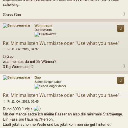
schwierig.
Gruss Gao
c
Wurmtraum
Durchwurmt
Re: Minimalisten Wurmkiste oder "Use what you have"
B
Fr 11. Okt 2019, 04:37
e
@Gao
i
was meintes du mit 3k Würmer?
t
r
3 Kg Wummasse?
a
g
c
Gao
Schon länger dabei
Re: Minimalisten Wurmkiste oder "Use what you have"
B
Fr 11. Okt 2019, 05:45
e
Rund 3000 Judels
i
Mit der Menge setze ich meine Fässer an also die minimale Startmenge.
t
r
Ein Fass pro Haushalt/Person.
a
Läuft jetzt schon ne Weile und bis jetzt kommen sie gut hinterher.
g