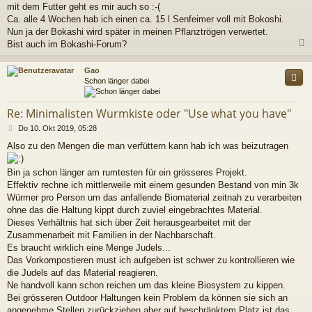
mit dem Futter geht es mir auch so :-(
t
r
Ca. alle 4 Wochen hab ich einen ca. 15 l Senfeimer voll mit Bokoshi.
a
Nun ja der Bokashi wird später in meinen Pflanztrögen verwertet.
g
Bist auch im Bokashi-Forum?
c
Gao
Schon länger dabei
Re: Minimalisten Wurmkiste oder "Use what you have"
B
Do 10. Okt 2019, 05:28
e
Also zu den Mengen die man verfüttern kann hab ich was beizutragen
i
t
r
Bin ja schon länger am rumtesten für ein grösseres Projekt.
a
Effektiv rechne ich mittlerweile mit einem gesunden Bestand von min 3k
g
Würmer pro Person um das anfallende Biomaterial zeitnah zu verarbeiten
ohne das die Haltung kippt durch zuviel eingebrachtes Material.
Dieses Verhältnis hat sich über Zeit herausgearbeitet mit der
Zusammenarbeit mit Familien in der Nachbarschaft.
Es braucht wirklich eine Menge Judels...
Das Vorkompostieren must ich aufgeben ist schwer zu kontrollieren wie
die Judels auf das Material reagieren.
Ne handvoll kann schon reichen um das kleine Biosystem zu kippen.
Bei grösseren Outdoor Haltungen kein Problem da können sie sich an
angenehme Stellen zurückziehen aber auf beschränktem Platz ist das