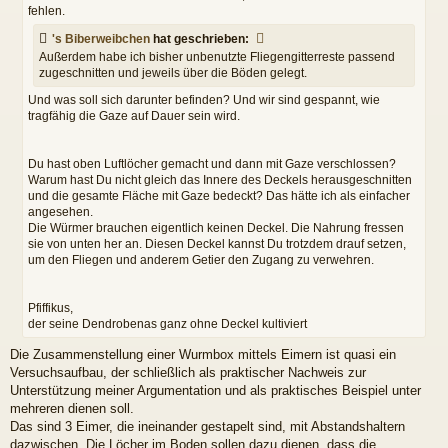
fehlen.
's Biberweibchen
hat geschrieben:
Außerdem habe ich bisher unbenutzte Fliegengitterreste passend
zugeschnitten und jeweils über die Böden gelegt.
Und was soll sich darunter befinden? Und wir sind gespannt, wie
tragfähig die Gaze auf Dauer sein wird.
Du hast oben Luftlöcher gemacht und dann mit Gaze verschlossen?
Warum hast Du nicht gleich das Innere des Deckels herausgeschnitten
und die gesamte Fläche mit Gaze bedeckt? Das hätte ich als einfacher
angesehen.
Die Würmer brauchen eigentlich keinen Deckel. Die Nahrung fressen
sie von unten her an. Diesen Deckel kannst Du trotzdem drauf setzen,
um den Fliegen und anderem Getier den Zugang zu verwehren.
Pfiffikus,
der seine Dendrobenas ganz ohne Deckel kultiviert
Die Zusammenstellung einer Wurmbox mittels Eimern ist quasi ein
Versuchsaufbau, der schließlich als praktischer Nachweis zur
Unterstützung meiner Argumentation und als praktisches Beispiel unter
mehreren dienen soll.
Das sind 3 Eimer, die ineinander gestapelt sind, mit Abstandshaltern
dazwischen. Die Löcher im Boden sollen dazu dienen, dass die