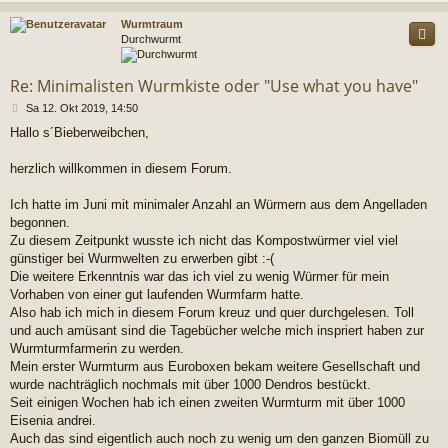
c
Wurmtraum
Durchwurmt
Re: Minimalisten Wurmkiste oder "Use what you have"
B
Sa 12. Okt 2019, 14:50
e
Hallo s´Bieberweibchen,
i
t
r
herzlich willkommen in diesem Forum.
a
g
Ich hatte im Juni mit minimaler Anzahl an Würmern aus dem Angelladen
begonnen.
Zu diesem Zeitpunkt wusste ich nicht das Kompostwürmer viel viel
günstiger bei Wurmwelten zu erwerben gibt :-(
Die weitere Erkenntnis war das ich viel zu wenig Würmer für mein
Vorhaben von einer gut laufenden Wurmfarm hatte.
Also hab ich mich in diesem Forum kreuz und quer durchgelesen. Toll
und auch amüsant sind die Tagebücher welche mich inspriert haben zur
Wurmturmfarmerin zu werden.
Mein erster Wurmturm aus Euroboxen bekam weitere Gesellschaft und
wurde nachträglich nochmals mit über 1000 Dendros bestückt.
Seit einigen Wochen hab ich einen zweiten Wurmturm mit über 1000
Eisenia andrei.
Auch das sind eigentlich auch noch zu wenig um den ganzen Biomüll zu