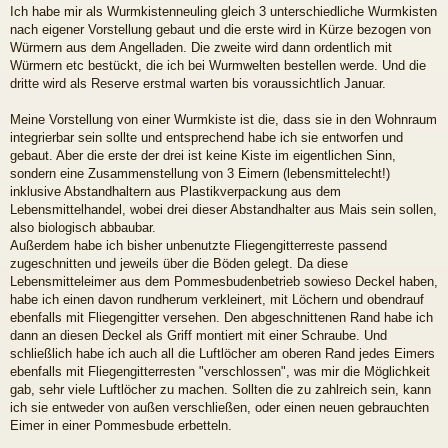
e
Ich habe mir als Wurmkistenneuling gleich 3 unterschiedliche Wurmkisten
i
nach eigener Vorstellung gebaut und die erste wird in Kürze bezogen von
t
r
Würmern aus dem Angelladen. Die zweite wird dann ordentlich mit
a
Würmern etc bestückt, die ich bei Wurmwelten bestellen werde. Und die
g
dritte wird als Reserve erstmal warten bis voraussichtlich Januar.
Meine Vorstellung von einer Wurmkiste ist die, dass sie in den Wohnraum
integrierbar sein sollte und entsprechend habe ich sie entworfen und
gebaut. Aber die erste der drei ist keine Kiste im eigentlichen Sinn,
sondern eine Zusammenstellung von 3 Eimern (lebensmittelecht!)
inklusive Abstandhaltern aus Plastikverpackung aus dem
Lebensmittelhandel, wobei drei dieser Abstandhalter aus Mais sein sollen,
also biologisch abbaubar.
Außerdem habe ich bisher unbenutzte Fliegengitterreste passend
zugeschnitten und jeweils über die Böden gelegt. Da diese
Lebensmitteleimer aus dem Pommesbudenbetrieb sowieso Deckel haben,
habe ich einen davon rundherum verkleinert, mit Löchern und obendrauf
ebenfalls mit Fliegengitter versehen. Den abgeschnittenen Rand habe ich
dann an diesen Deckel als Griff montiert mit einer Schraube. Und
schließlich habe ich auch all die Luftlöcher am oberen Rand jedes Eimers
ebenfalls mit Fliegengitterresten "verschlossen", was mir die Möglichkeit
gab, sehr viele Luftlöcher zu machen. Sollten die zu zahlreich sein, kann
ich sie entweder von außen verschließen, oder einen neuen gebrauchten
Eimer in einer Pommesbude erbetteln.