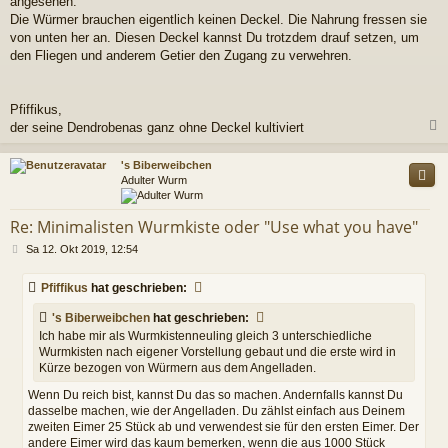
angesehen.
Die Würmer brauchen eigentlich keinen Deckel. Die Nahrung fressen sie
von unten her an. Diesen Deckel kannst Du trotzdem drauf setzen, um
den Fliegen und anderem Getier den Zugang zu verwehren.
Pfiffikus,
der seine Dendrobenas ganz ohne Deckel kultiviert
c
's Biberweibchen
Adulter Wurm
Re: Minimalisten Wurmkiste oder "Use what you have"
B
Sa 12. Okt 2019, 12:54
e
i
Pfiffikus
hat geschrieben:
t
r
's Biberweibchen
hat geschrieben:
a
Ich habe mir als Wurmkistenneuling gleich 3 unterschiedliche
g
Wurmkisten nach eigener Vorstellung gebaut und die erste wird in
Kürze bezogen von Würmern aus dem Angelladen.
Wenn Du reich bist, kannst Du das so machen. Andernfalls kannst Du
dasselbe machen, wie der Angelladen. Du zählst einfach aus Deinem
zweiten Eimer 25 Stück ab und verwendest sie für den ersten Eimer. Der
andere Eimer wird das kaum bemerken, wenn die aus 1000 Stück