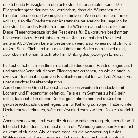
entstehende Flüssigkeit in den untersten Eimer ablaufen kann. Die
Fliegengittergaze darüber soll verhindern, dass die Würmchen mit
hinunter flutschen und womöglich "ertrinken". Wenn der mittlere Eimer
voll ist, also die Oberkante der Abstandshalter erreicht ist, lege ich im
obersten Eimer das Futter rein, um die Würmer nach oben zu locken.
Diese Fliegengittergaze ist der Rest eines für Balkontüren bestimmten
Fliegenschutzes. Er ist tatsächlich reißfest und hat den Praxistest
seitens ACD-Welpen bereits bestanden, weird also voraussichtlich nicht
reißen. Schließlich sind ja nur die Löcher im Boden damit überbrückt,
aber eben mit einem Stück Stoff im Umfang des jeweiligen Eimers.
Luftlöcher habe ich rundherum unterhalb des oberen Randes eingestanzt
und anschließend mit diesem Fliegengitter versehen, so wie es auch in
diversen Beschreibungen von Fachleuten empfohlen wird zur Abwehr von
unerwünschter Insektenmigration.
Aus demselben Grund habe ich auch einen zweiten Innendeckel mit
Löchern und Fliegengitter gefertigt. Falls es im Sommer zu heiß sein
sollte, kann ich den oberen Deckel ganz abnehmen und außerdem
gekühlte Akkupads darauf legen, um für Kühlung zu sorgen.Hätte ich den
Deckel rausgeschnitten, wäre der Zweck dieses zweiten Deckels verfehlt.
;-)
Abgesehen davon, sind zwar die Hunde wurmkistentauglich, aber die wild
lebende Elster, die mich manchmal in der Wohnung besuchen kommt, ist
es vermutlich nicht. Als Mensch trage ich die Verntwortung für das
Wohlergehen all dieser Tiere und da lasse ich es nicht einfach drauf