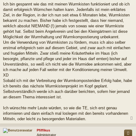
Ich bin gespannt wie das mit meinen Wurmkisten funktioniert und ob ich
damit erfolgreich Würmchen halten kann. Jedenfalls ist mein erklärtes
Ziel, in der Region, in der ich nun seit etwa 6 Monaten lebe, Wurmkisten
bekannt zu machen. Bisher habe ich festgestellt, dass hier niemand,
wirklich absolut NIEMAND (!) jemals von sowas wie einer Wurmkiste
gehört hat. Selbst beim Angelverein und bei den Kleingärtnern ist diese
Möglichkeit der Wurmhaltung und Wurmkompostierung unbekannt.
Um die Verwendung von Wurmkisten zu fördern, muss ich also selber
erstmal erfolgreich sein auf diesem Gebiet, und zwar auch mit einfachen
und frugalen Mitteln. Zwar stieß meine Kräutertheke im Haus (ich
besorgte, pflanzte und pflege und jeder im Haus darf ernten) bisher auf
Unverständnis, so weiß ich nicht wie die Wurmidee ankommen wird, aber
ich mache auf jeden Fall weiter mit der Konditionierung meiner Umwelt.
XD
Sobald ich mit der Verbreitung der Wurmkomposteridee Erfolg habe, habe
ich bereits das nächste Wurmkistenprojekt im Kopf geplant.
Selbstverständlich werde ich auch darüber berichten, sofern hier jemand
an diesem Thema interessiert ist.
Ich wünschte mehr Leute würden, so wie die TE, sich erst genau
informieren und dann einfach mal loslegen mit den bereits vorhandenen
Mitteln, oder leicht zu besorgenden Materialien.
c
Pfiffikus
Administrator