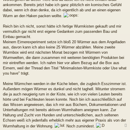
ankommen. Bereits jetzt habe ich ganz plötzlich ein komisches Gefühl
dabei, wenn ich dran denke, da ich eigentlich ab und an einen eigenen
Wurm an den Haken packen wollte.
Reich bin ich nicht, sonst hätte ich fertige Wurmkisten gekauft und mir
vermutlich gar nicht erst eigene Gedanken zum passenden Bau und
Einbau gemacht.
Meinem Eimerexperiment setze ich bloß 20 Würmer aus dem Angelladen
aus, davon kann ich also keine 25 Würmer abzählen. Meine zweite
Wurmbox wird erst nächsten Monat bezogen mit Würmern von
Wurmwelten, die dann zusammen mit weiteren benötigten Produkten bei
mir eintreffen werden. Ich nahm hier vor allem Bezug auf die Box aus
Eimern, weil der Thread den Titel "Minimalisten-Wurmkiste oder Use what
you have" trägt.
Meine Würmchen werden in der Küche leben, die zugleich Esszimmer ist.
Außerdem mögen Würmer es dunkel und nicht taghell. Mitunter stromern
die ja auch neugierig rum in der Kiste, wie ich von vielen Leuten bereits
hörte und bei Fachleuten lesen konnte. Noch bin ich ausschließlich auf
das Wissen angewiesen, das ich mir aus Büchern, Dokumentationen und
Unterhaltungen mit bereits aktiven Wurmhaltern aneignen kann. Zur
Haltung und Zucht von Hunden und unterschiedlichen, auch seltenen
Echsen weiß ich jedenfalls erheblich mehr aus eigener Praxis als von der
Wurmhaltung in der Wohnung.
Noch zumindest.