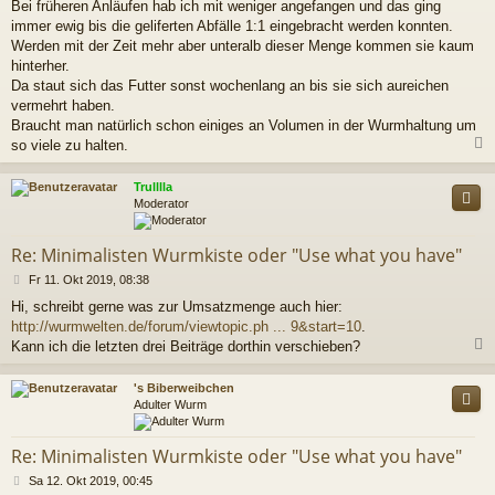
Bei früheren Anläufen hab ich mit weniger angefangen und das ging
immer ewig bis die geliferten Abfälle 1:1 eingebracht werden konnten.
Werden mit der Zeit mehr aber unteralb dieser Menge kommen sie kaum
hinterher.
Da staut sich das Futter sonst wochenlang an bis sie sich aureichen
vermehrt haben.
Braucht man natürlich schon einiges an Volumen in der Wurmhaltung um
so viele zu halten.
c
Trulllla
Moderator
Re: Minimalisten Wurmkiste oder "Use what you have"
B
Fr 11. Okt 2019, 08:38
e
Hi, schreibt gerne was zur Umsatzmenge auch hier:
i
http://wurmwelten.de/forum/viewtopic.ph ... 9&start=10
.
t
r
Kann ich die letzten drei Beiträge dorthin verschieben?
a
g
c
's Biberweibchen
Adulter Wurm
Re: Minimalisten Wurmkiste oder "Use what you have"
B
Sa 12. Okt 2019, 00:45