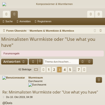
ch
or
n
eg
Suche
Anmelden
Registrieren
ne
en
m
ist
S
Foren-Übersicht
Wurmfarm & Wurmkiste & Wurmbox
llz
el
rie
u
Minimalisten Wurmkiste oder "Use what you
c
ug
de
re
have"
h
riff
n
n
e
Forumsregeln
Suche
Erweiter
Antworten
Seite
3
von
7
1
2
4
5
7
Vorherige
3
Nächste
62 Beiträge
…
Wurmtraum
Durchwurmt
Re: Minimalisten Wurmkiste oder "Use what you have"
B
Do 10. Okt 2019, 04:38
e
@Doris
i