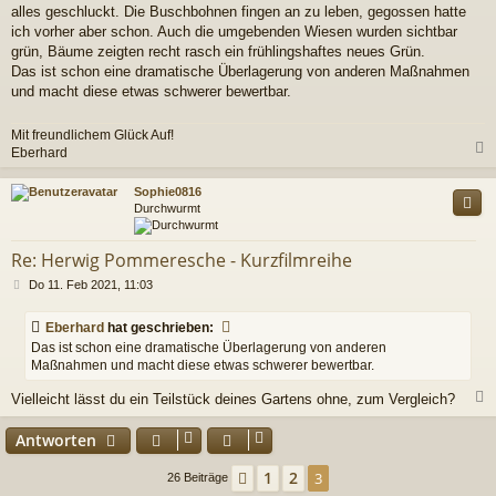
alles geschluckt. Die Buschbohnen fingen an zu leben, gegossen hatte
ich vorher aber schon. Auch die umgebenden Wiesen wurden sichtbar
grün, Bäume zeigten recht rasch ein frühlingshaftes neues Grün.
Das ist schon eine dramatische Überlagerung von anderen Maßnahmen
und macht diese etwas schwerer bewertbar.
Mit freundlichem Glück Auf!
Eberhard
c
Sophie0816
Durchwurmt
Re: Herwig Pommeresche - Kurzfilmreihe
B
Do 11. Feb 2021, 11:03
e
i
Eberhard
hat geschrieben:
t
Das ist schon eine dramatische Überlagerung von anderen
r
Maßnahmen und macht diese etwas schwerer bewertbar.
a
g
Vielleicht lässt du ein Teilstück deines Gartens ohne, zum Vergleich?
c
Antworten
1
2
Vorherige
3
26 Beiträge