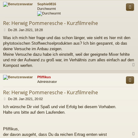
c
Sophie0816
Durchwurmt
Re: Herwig Pommeresche - Kurzfilmreihe
B
Do 28. Jan 2021, 18:28
e
Was ich mich hier frage und das schon länger, wie sieht es hier mit den
i
phytotoxischen Stoffwechselprodukten aus? Ich bin gespannt, ob das
t
r
deine Versuche im Anbau zeigen.
a
Meine Versuche dazu habe ich einstellt, weil der geeignete Mixer fehlte
g
und mir der Aufwand zu groß war, im Verhältnis zum alles einfach auf den
Kompost werfen.
c
Pfiffikus
Administrator
Re: Herwig Pommeresche - Kurzfilmreihe
B
Do 28. Jan 2021, 20:02
e
Ich wünsche Dir viel Spaß und viel Erfolg bei diesem Vorhaben.
i
Halte uns bitte auf dem Laufenden.
t
r
a
g
Pfiffikus,
der davon ausgeht, dass Du da reichen Ertrag ernten wirst