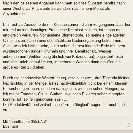
Nach den gelesenen Angaben kann man solches Substrat bereits nach
einer Woche als Pflanzerde verwenden, nach einem Monat als
Anzuchterde.
Ein Test als Anzuchterde mit Kohlrabisamen, die im vergangenen Jahr bei
mir und meiner damaligen Erde keine Keimlust zeigten, ist schon mal
erfolgreich verlaufen. Vorhandene Blumentöpfe, so meine eingelagerten
Chilipflanzen, haben eine oberflächliche Bodenergänzung bekommen.
Alles, was ich bisher sehe, auch schon die resultierende Erde mit ihren
wunderschönen runden Krümeln und ihrer Bereitschaft, Wasser
aufzunehmen (Verklumpung ähnlich wie Katzenstreu), begeistert mich
und lässt mich darauf freuen, in mehreren Wochen dann draußen ein
größeres Rad zu drehen.
Durch die schrittweise Weiterführung, also aller zwei, drei Tage ein kleiner
Nachschlag in der Menge, ist es nachvollziehbar nicht bei einem kleinen
Eimerchen geblieben, sondern da liegen inzwischen schon Mengen, wo
ich meine Tomaten, Chilis, Gurken usw. nach Pikieren schon eintopfen
könnte. Ich sollte irgendwann säen ...
Die Produktivität und zeitlich nahe "Erntefähigkeit" sagen mir auch sehr
zu.
Mit freundlichem Glück Auf!
Eberhard