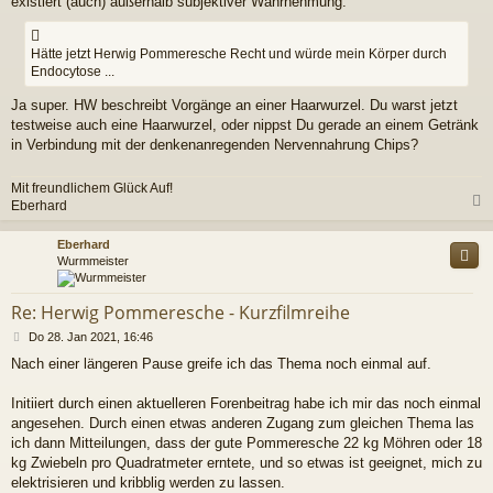
existiert (auch) außerhalb subjektiver Wahrnehmung.
Hätte jetzt Herwig Pommeresche Recht und würde mein Körper durch
Endocytose ...
Ja super. HW beschreibt Vorgänge an einer Haarwurzel. Du warst jetzt
testweise auch eine Haarwurzel, oder nippst Du gerade an einem Getränk
in Verbindung mit der denkenanregenden Nervennahrung Chips?
Mit freundlichem Glück Auf!
Eberhard
c
Eberhard
Wurmmeister
Re: Herwig Pommeresche - Kurzfilmreihe
B
Do 28. Jan 2021, 16:46
e
Nach einer längeren Pause greife ich das Thema noch einmal auf.
i
t
r
Initiiert durch einen aktuelleren Forenbeitrag habe ich mir das noch einmal
a
angesehen. Durch einen etwas anderen Zugang zum gleichen Thema las
g
ich dann Mitteilungen, dass der gute Pommeresche 22 kg Möhren oder 18
kg Zwiebeln pro Quadratmeter erntete, und so etwas ist geeignet, mich zu
elektrisieren und kribblig werden zu lassen.