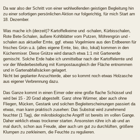
Da war also der Schritt von einer wohlwollenden geistigen Begleitung hin
zu einer sofortigen persönlichen Aktion nur folgerichtig, für mich Start am
18. Dezember.
Was mache ich (derzeit)? Kartoffelkeime und -schalen, Kürbisschalen,
Rote Bete-Schalen, äußere Kohlblätter vom Putzen, Möhrengrün und -
schalen aus aktueller Ernte, ggf. etwas Vogelmiere aus den Erdbeeren für
frisches Grün u.ä. (alles eigene Ernte, bio, öko, lokal) kommen in den
Küchenmixer. Diese Grütze wird danach etwa 1:1 mit Gartenerde
gemischt. Solche Erde habe ich unmittelbar nach der Kartoffelernte und
vor der Wiederbestellung mit Kompostausgleich der Fläche entnommen
und in Gartenabfallsäcken gelagert.
Nicht bei geplanter Anzuchterde, aber so kommt noch etwas Holzasche
aus eigener Verbrennung dazu.
Das Ganze kommt in einen Eimer oder eine große flache Schüssel und
wird bei 15 - 20 Grad abgestellt. Ganz ohne Würmer, aber auch ohne
Fliegen, Mücken, Gestank und solchen Begleiterscheinungen passiert da
etwas, man kann praktisch zusehen: Das Substrat wird zunehmend
feuchter (1 Tag), der mikrobiologische Angriff ist bereits im vollen Gange.
Daher wirklich etwas trockener starten. Ansonsten rühre ich ab und an
mal durch, schon aus Freude, aber auch um gut zu durchlüften, größere
Klumpen zu zerkleinern, die Feuchte zu regulieren.