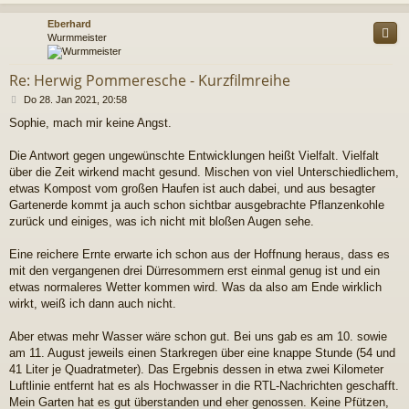
c
Eberhard
Wurmmeister
Re: Herwig Pommeresche - Kurzfilmreihe
B
Do 28. Jan 2021, 20:58
e
Sophie, mach mir keine Angst.
i
t
r
Die Antwort gegen ungewünschte Entwicklungen heißt Vielfalt. Vielfalt
a
über die Zeit wirkend macht gesund. Mischen von viel Unterschiedlichem,
g
etwas Kompost vom großen Haufen ist auch dabei, und aus besagter
Gartenerde kommt ja auch schon sichtbar ausgebrachte Pflanzenkohle
zurück und einiges, was ich nicht mit bloßen Augen sehe.
Eine reichere Ernte erwarte ich schon aus der Hoffnung heraus, dass es
mit den vergangenen drei Dürresommern erst einmal genug ist und ein
etwas normaleres Wetter kommen wird. Was da also am Ende wirklich
wirkt, weiß ich dann auch nicht.
Aber etwas mehr Wasser wäre schon gut. Bei uns gab es am 10. sowie
am 11. August jeweils einen Starkregen über eine knappe Stunde (54 und
41 Liter je Quadratmeter). Das Ergebnis dessen in etwa zwei Kilometer
Luftlinie entfernt hat es als Hochwasser in die RTL-Nachrichten geschafft.
Mein Garten hat es gut überstanden und eher genossen. Keine Pfützen,