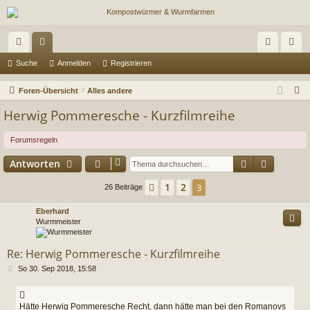
ch
or
n
eg
Suche
Anmelden
Registrieren
ne
en
m
ist
S
Foren-Übersicht
Alles andere
llz
el
rie
u
Herwig Pommeresche - Kurzfilmreihe
c
ug
de
re
h
Forumsregeln
riff
n
n
e
Suche
Erweiter
Antworten
1
2
Vorherige
3
26 Beiträge
Eberhard
Wurmmeister
Re: Herwig Pommeresche - Kurzfilmreihe
B
So 30. Sep 2018, 15:58
e
i
t
Hätte Herwig Pommeresche Recht, dann hätte man bei den Romanovs
r