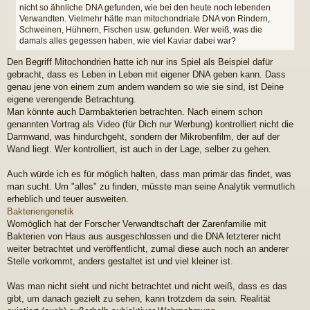
nicht so ähnliche DNA gefunden, wie bei den heute noch lebenden
a
Verwandten. Vielmehr hätte man mitochondriale DNA von Rindern,
g
Schweinen, Hühnern, Fischen usw. gefunden. Wer weiß, was die
damals alles gegessen haben, wie viel Kaviar dabei war?
Den Begriff Mitochondrien hatte ich nur ins Spiel als Beispiel dafür
gebracht, dass es Leben in Leben mit eigener DNA geben kann. Dass
genau jene von einem zum andern wandern so wie sie sind, ist Deine
eigene verengende Betrachtung.
Man könnte auch Darmbakterien betrachten. Nach einem schon
genannten Vortrag als Video (für Dich nur Werbung) kontrolliert nicht die
Darmwand, was hindurchgeht, sondern der Mikrobenfilm, der auf der
Wand liegt. Wer kontrolliert, ist auch in der Lage, selber zu gehen.
Auch würde ich es für möglich halten, dass man primär das findet, was
man sucht. Um "alles" zu finden, müsste man seine Analytik vermutlich
erheblich und teuer ausweiten.
Bakteriengenetik
Womöglich hat der Forscher Verwandtschaft der Zarenfamilie mit
Bakterien von Haus aus ausgeschlossen und die DNA letzterer nicht
weiter betrachtet und veröffentlicht, zumal diese auch noch an anderer
Stelle vorkommt, anders gestaltet ist und viel kleiner ist.
Was man nicht sieht und nicht betrachtet und nicht weiß, dass es das
gibt, um danach gezielt zu sehen, kann trotzdem da sein. Realität