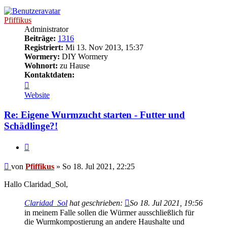
oben
Pfiffikus
Administrator
Beiträge:
1316
Registriert:
Mi 13. Nov 2013, 15:37
Wormery:
DIY Wormery
Wohnort:
zu Hause
Kontaktdaten:
Kontaktdaten
von
Website
Pfiffikus
Re: Eigene Wurmzucht starten - Futter und
Schädlinge?!
Zitieren
Beitrag
von
Pfiffikus
»
So 18. Jul 2021, 22:25
Hallo Claridad_Sol,
Claridad_Sol
hat geschrieben:
So 18. Jul 2021, 19:56
in meinem Falle sollen die Würmer ausschließlich für
die Wurmkompostierung an andere Haushalte und