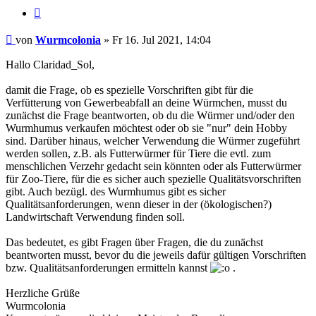
Zitieren
Beitrag
von
Wurmcolonia
»
Fr 16. Jul 2021, 14:04
Hallo Claridad_Sol,
damit die Frage, ob es spezielle Vorschriften gibt für die
Verfütterung von Gewerbeabfall an deine Würmchen, musst du
zunächst die Frage beantworten, ob du die Würmer und/oder den
Wurmhumus verkaufen möchtest oder ob sie "nur" dein Hobby
sind. Darüber hinaus, welcher Verwendung die Würmer zugeführt
werden sollen, z.B. als Futterwürmer für Tiere die evtl. zum
menschlichen Verzehr gedacht sein könnten oder als Futterwürmer
für Zoo-Tiere, für die es sicher auch spezielle Qualitätsvorschriften
gibt. Auch bezügl. des Wurmhumus gibt es sicher
Qualitätsanforderungen, wenn dieser in der (ökologischen?)
Landwirtschaft Verwendung finden soll.
Das bedeutet, es gibt Fragen über Fragen, die du zunächst
beantworten musst, bevor du die jeweils dafür gültigen Vorschriften
bzw. Qualitätsanforderungen ermitteln kannst
.
Herzliche Grüße
Wurmcolonia