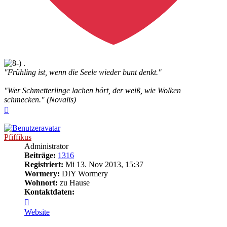
.
"Frühling ist, wenn die Seele wieder bunt denkt."
"Wer Schmetterlinge lachen hört, der weiß, wie Wolken
schmecken." (Novalis)
Nach
oben
Pfiffikus
Administrator
Beiträge:
1316
Registriert:
Mi 13. Nov 2013, 15:37
Wormery:
DIY Wormery
Wohnort:
zu Hause
Kontaktdaten:
Kontaktdaten
von
Website
Pfiffikus