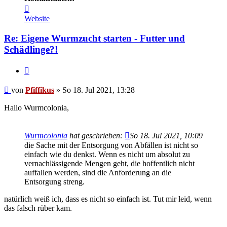
Kontaktdaten
von
Website
Pfiffikus
Re: Eigene Wurmzucht starten - Futter und
Schädlinge?!
Zitieren
Beitrag
von
Pfiffikus
»
So 18. Jul 2021, 13:28
Hallo Wurmcolonia,
Wurmcolonia
hat geschrieben:
So 18. Jul 2021, 10:09
die Sache mit der Entsorgung von Abfällen ist nicht so
einfach wie du denkst. Wenn es nicht um absolut zu
vernachlässigende Mengen geht, die hoffentlich nicht
auffallen werden, sind die Anforderung an die
Entsorgung streng.
natürlich weiß ich, dass es nicht so einfach ist. Tut mir leid, wenn
das falsch rüber kam.