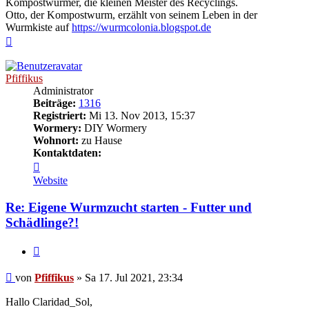
Kompostwürmer, die kleinen Meister des Recyclings.
Otto, der Kompostwurm, erzählt von seinem Leben in der
Wurmkiste auf
https://wurmcolonia.blogspot.de
Nach
oben
Pfiffikus
Administrator
Beiträge:
1316
Registriert:
Mi 13. Nov 2013, 15:37
Wormery:
DIY Wormery
Wohnort:
zu Hause
Kontaktdaten:
Kontaktdaten
von
Website
Pfiffikus
Re: Eigene Wurmzucht starten - Futter und
Schädlinge?!
Zitieren
Beitrag
von
Pfiffikus
»
Sa 17. Jul 2021, 23:34
Hallo Claridad_Sol,