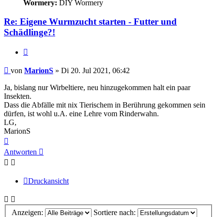
Wormery:
DIY Wormery
Re: Eigene Wurmzucht starten - Futter und
Schädlinge?!
Zitieren
Beitrag
von
MarionS
»
Di 20. Jul 2021, 06:42
Ja, bislang nur Wirbeltiere, neu hinzugekommen halt ein paar
Insekten.
Dass die Abfälle mit nix Tierischem in Berührung gekommen sein
dürfen, ist wohl u.A. eine Lehre vom Rinderwahn.
LG,
MarionS
Nach
oben
Antworten
Druckansicht
Anzeigen:
Sortiere nach: