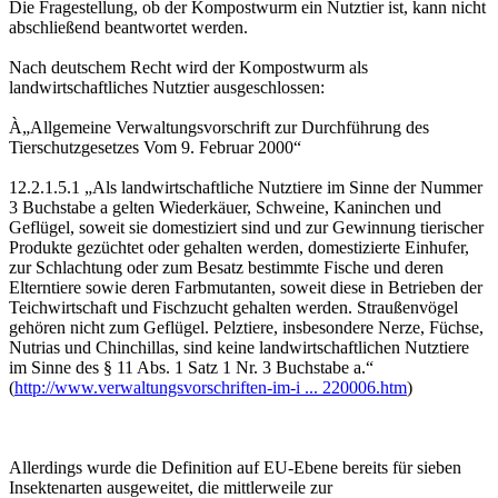
Die Fragestellung, ob der Kompostwurm ein Nutztier ist, kann nicht
abschließend beantwortet werden.
Nach deutschem Recht wird der Kompostwurm als
landwirtschaftliches Nutztier ausgeschlossen:
À„Allgemeine Verwaltungsvorschrift zur Durchführung des
Tierschutzgesetzes Vom 9. Februar 2000“
12.2.1.5.1 „Als landwirtschaftliche Nutztiere im Sinne der Nummer
3 Buchstabe a gelten Wiederkäuer, Schweine, Kaninchen und
Geflügel, soweit sie domestiziert sind und zur Gewinnung tierischer
Produkte gezüchtet oder gehalten werden, domestizierte Einhufer,
zur Schlachtung oder zum Besatz bestimmte Fische und deren
Elterntiere sowie deren Farbmutanten, soweit diese in Betrieben der
Teichwirtschaft und Fischzucht gehalten werden. Straußenvögel
gehören nicht zum Geflügel. Pelztiere, insbesondere Nerze, Füchse,
Nutrias und Chinchillas, sind keine landwirtschaftlichen Nutztiere
im Sinne des § 11 Abs. 1 Satz 1 Nr. 3 Buchstabe a.“
(
http://www.verwaltungsvorschriften-im-i ... 220006.htm
)
Allerdings wurde die Definition auf EU-Ebene bereits für sieben
Insektenarten ausgeweitet, die mittlerweile zur