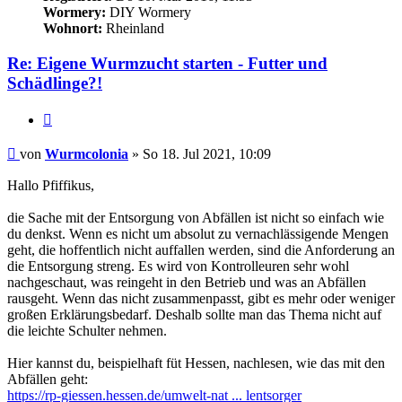
Wormery:
DIY Wormery
Wohnort:
Rheinland
Re: Eigene Wurmzucht starten - Futter und
Schädlinge?!
Zitieren
Beitrag
von
Wurmcolonia
»
So 18. Jul 2021, 10:09
Hallo Pfiffikus,
die Sache mit der Entsorgung von Abfällen ist nicht so einfach wie
du denkst. Wenn es nicht um absolut zu vernachlässigende Mengen
geht, die hoffentlich nicht auffallen werden, sind die Anforderung an
die Entsorgung streng. Es wird von Kontrolleuren sehr wohl
nachgeschaut, was reingeht in den Betrieb und was an Abfällen
rausgeht. Wenn das nicht zusammenpasst, gibt es mehr oder weniger
großen Erklärungsbedarf. Deshalb sollte man das Thema nicht auf
die leichte Schulter nehmen.
Hier kannst du, beispielhaft füt Hessen, nachlesen, wie das mit den
Abfällen geht:
https://rp-giessen.hessen.de/umwelt-nat ... lentsorger