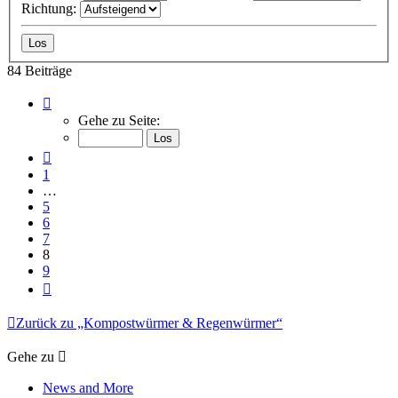
Richtung:
84 Beiträge
Seite
8
Gehe zu Seite:
von
9
Vorherige
1
…
5
6
7
8
9
Nächste
Zurück zu „Kompostwürmer & Regenwürmer“
Gehe zu
News and More