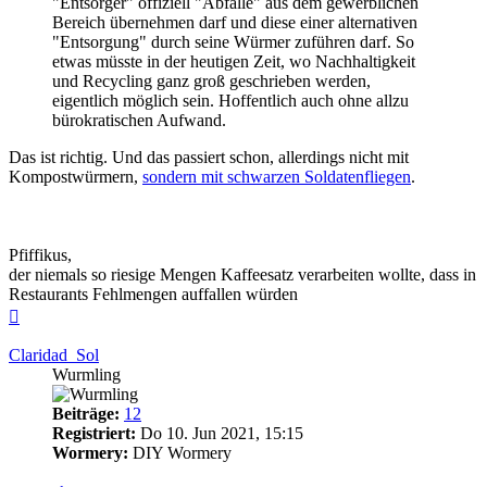
"Entsorger" offiziell "Abfälle" aus dem gewerblichen
Bereich übernehmen darf und diese einer alternativen
"Entsorgung" durch seine Würmer zuführen darf. So
etwas müsste in der heutigen Zeit, wo Nachhaltigkeit
und Recycling ganz groß geschrieben werden,
eigentlich möglich sein. Hoffentlich auch ohne allzu
bürokratischen Aufwand.
Das ist richtig. Und das passiert schon, allerdings nicht mit
Kompostwürmern,
sondern mit schwarzen Soldatenfliegen
.
Pfiffikus,
der niemals so riesige Mengen Kaffeesatz verarbeiten wollte, dass in
Restaurants Fehlmengen auffallen würden
Nach
oben
Claridad_Sol
Wurmling
Beiträge:
12
Registriert:
Do 10. Jun 2021, 15:15
Wormery:
DIY Wormery