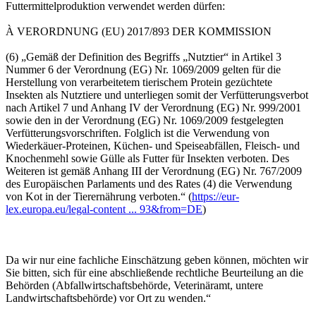
Futtermittelproduktion verwendet werden dürfen:
À VERORDNUNG (EU) 2017/893 DER KOMMISSION
(6) „Gemäß der Definition des Begriffs „Nutztier“ in Artikel 3
Nummer 6 der Verordnung (EG) Nr. 1069/2009 gelten für die
Herstellung von verarbeitetem tierischem Protein gezüchtete
Insekten als Nutztiere und unterliegen somit der Verfütterungsverbot
nach Artikel 7 und Anhang IV der Verordnung (EG) Nr. 999/2001
sowie den in der Verordnung (EG) Nr. 1069/2009 festgelegten
Verfütterungsvorschriften. Folglich ist die Verwendung von
Wiederkäuer-Proteinen, Küchen- und Speiseabfällen, Fleisch- und
Knochenmehl sowie Gülle als Futter für Insekten verboten. Des
Weiteren ist gemäß Anhang III der Verordnung (EG) Nr. 767/2009
des Europäischen Parlaments und des Rates (4) die Verwendung
von Kot in der Tierernährung verboten.“ (
https://eur-
lex.europa.eu/legal-content ... 93&from=DE
)
Da wir nur eine fachliche Einschätzung geben können, möchten wir
Sie bitten, sich für eine abschließende rechtliche Beurteilung an die
Behörden (Abfallwirtschaftsbehörde, Veterinäramt, untere
Landwirtschaftsbehörde) vor Ort zu wenden.“