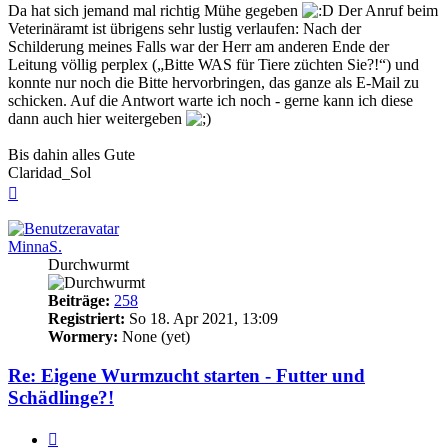
Da hat sich jemand mal richtig Mühe gegeben
Der Anruf beim
Veterinäramt ist übrigens sehr lustig verlaufen: Nach der
Schilderung meines Falls war der Herr am anderen Ende der
Leitung völlig perplex („Bitte WAS für Tiere züchten Sie?!“) und
konnte nur noch die Bitte hervorbringen, das ganze als E-Mail zu
schicken. Auf die Antwort warte ich noch - gerne kann ich diese
dann auch hier weitergeben
Bis dahin alles Gute
Claridad_Sol
Nach
oben
MinnaS.
Durchwurmt
Beiträge:
258
Registriert:
So 18. Apr 2021, 13:09
Wormery:
None (yet)
Re: Eigene Wurmzucht starten - Futter und
Schädlinge?!
Zitieren