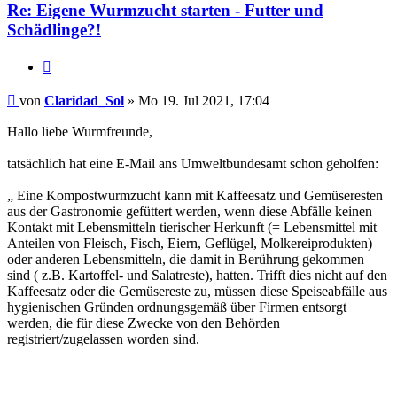
Re: Eigene Wurmzucht starten - Futter und
Schädlinge?!
Zitieren
Beitrag
von
Claridad_Sol
»
Mo 19. Jul 2021, 17:04
Hallo liebe Wurmfreunde,
tatsächlich hat eine E-Mail ans Umweltbundesamt schon geholfen:
„ Eine Kompostwurmzucht kann mit Kaffeesatz und Gemüseresten
aus der Gastronomie gefüttert werden, wenn diese Abfälle keinen
Kontakt mit Lebensmitteln tierischer Herkunft (= Lebensmittel mit
Anteilen von Fleisch, Fisch, Eiern, Geflügel, Molkereiprodukten)
oder anderen Lebensmitteln, die damit in Berührung gekommen
sind ( z.B. Kartoffel- und Salatreste), hatten. Trifft dies nicht auf den
Kaffeesatz oder die Gemüsereste zu, müssen diese Speiseabfälle aus
hygienischen Gründen ordnungsgemäß über Firmen entsorgt
werden, die für diese Zwecke von den Behörden
registriert/zugelassen worden sind.