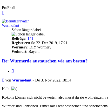
ProFredi
Nach
oben
Wurmofant
Schon länger dabei
Beiträge:
141
Registriert:
So 22. Dez 2019, 17:21
Wormery:
DIY Wormery
Wohnort:
Bayern
Re: Wurmerde austauschen wie am besten?
Zitieren
Beitrag
von
Wurmofant
»
Do 3. Nov 2022, 18:14
Hallo
Kokons können sich nicht bewegen, also musst du sie wohl einzeln rau
Würmer sind lichtscheu. Eimer mit Licht bescheinen und scheibchenwei