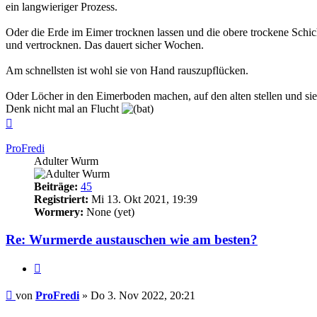
ein langwieriger Prozess.
Oder die Erde im Eimer trocknen lassen und die obere trockene Schi
und vertrocknen. Das dauert sicher Wochen.
Am schnellsten ist wohl sie von Hand rauszupflücken.
Oder Löcher in den Eimerboden machen, auf den alten stellen und si
Denk nicht mal an Flucht
Nach
oben
ProFredi
Adulter Wurm
Beiträge:
45
Registriert:
Mi 13. Okt 2021, 19:39
Wormery:
None (yet)
Re: Wurmerde austauschen wie am besten?
Zitieren
Beitrag
von
ProFredi
»
Do 3. Nov 2022, 20:21