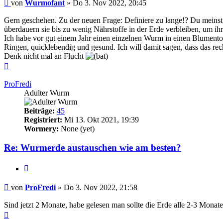
Beitrag
von
Wurmofant
»
Do 3. Nov 2022, 20:45
Gern geschehen. Zu der neuen Frage: Definiere zu lange!? Du meinst
überdauern sie bis zu wenig Nährstoffe in der Erde verbleiben, um ihr
Ich habe vor gut einem Jahr einen einzelnen Wurm in einen Blumento
Ringen, quicklebendig und gesund. Ich will damit sagen, dass das re
Denk nicht mal an Flucht
Nach
oben
ProFredi
Adulter Wurm
Beiträge:
45
Registriert:
Mi 13. Okt 2021, 19:39
Wormery:
None (yet)
Re: Wurmerde austauschen wie am besten?
Zitieren
Beitrag
von
ProFredi
»
Do 3. Nov 2022, 21:58
Sind jetzt 2 Monate, habe gelesen man sollte die Erde alle 2-3 Monat
Nach
oben