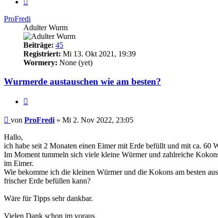
ProFredi
Adulter Wurm
Beiträge:
45
Registriert:
Mi 13. Okt 2021, 19:39
Wormery:
None (yet)
Wurmerde austauschen wie am besten?
Zitieren
Beitrag
von
ProFredi
»
Mi 2. Nov 2022, 23:05
Hallo,
ich habe seit 2 Monaten einen Eimer mit Erde befüllt und mit ca. 60 
Im Moment tummeln sich viele kleine Würmer und zahlreiche Kokon
im Eimer.
Wie bekomme ich die kleinen Würmer und die Kokons am besten aus d
frischer Erde befüllen kann?
Wäre für Tipps sehr dankbar.
Vielen Dank schon im voraus