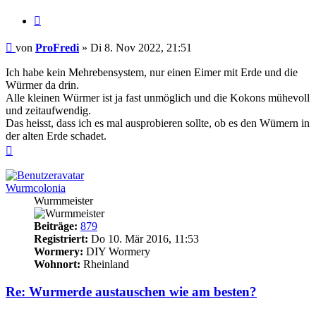
Zitieren
Beitrag
von
ProFredi
»
Di 8. Nov 2022, 21:51
Ich habe kein Mehrebensystem, nur einen Eimer mit Erde und die
Würmer da drin.
Alle kleinen Würmer ist ja fast unmöglich und die Kokons mühevoll
und zeitaufwendig.
Das heisst, dass ich es mal ausprobieren sollte, ob es den Wümern in
der alten Erde schadet.
Nach
oben
Wurmcolonia
Wurmmeister
Beiträge:
879
Registriert:
Do 10. Mär 2016, 11:53
Wormery:
DIY Wormery
Wohnort:
Rheinland
Re: Wurmerde austauschen wie am besten?