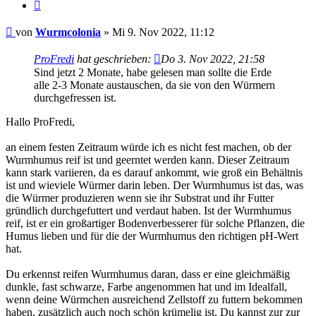
Zitieren
Beitrag
von
Wurmcolonia
»
Mi 9. Nov 2022, 11:12
ProFredi
hat geschrieben:
Do 3. Nov 2022, 21:58
Sind jetzt 2 Monate, habe gelesen man sollte die Erde
alle 2-3 Monate austauschen, da sie von den Würmern
durchgefressen ist.
Hallo ProFredi,
an einem festen Zeitraum würde ich es nicht fest machen, ob der
Wurmhumus reif ist und geerntet werden kann. Dieser Zeitraum
kann stark variieren, da es darauf ankommt, wie groß ein Behältnis
ist und wieviele Würmer darin leben. Der Wurmhumus ist das, was
die Würmer produzieren wenn sie ihr Substrat und ihr Futter
gründlich durchgefuttert und verdaut haben. Ist der Wurmhumus
reif, ist er ein großartiger Bodenverbesserer für solche Pflanzen, die
Humus lieben und für die der Wurmhumus den richtigen pH-Wert
hat.
Du erkennst reifen Wurmhumus daran, dass er eine gleichmäßig
dunkle, fast schwarze, Farbe angenommen hat und im Idealfall,
wenn deine Würmchen ausreichend Zellstoff zu futtern bekommen
haben, zusätzlich auch noch schön krümelig ist. Du kannst zur zur