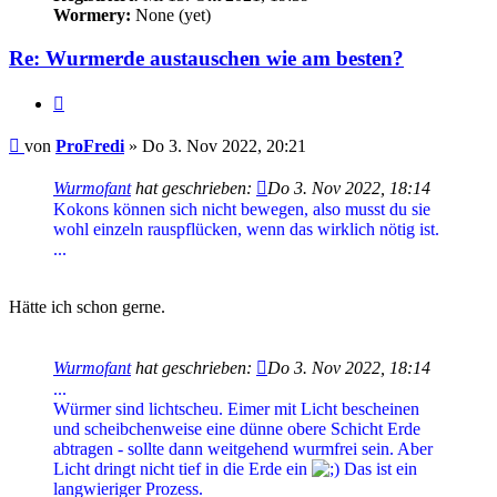
Wormery:
None (yet)
Re: Wurmerde austauschen wie am besten?
Zitieren
Beitrag
von
ProFredi
»
Do 3. Nov 2022, 20:21
Wurmofant
hat geschrieben:
Do 3. Nov 2022, 18:14
Kokons können sich nicht bewegen, also musst du sie
wohl einzeln rauspflücken, wenn das wirklich nötig ist.
...
Hätte ich schon gerne.
Wurmofant
hat geschrieben:
Do 3. Nov 2022, 18:14
...
Würmer sind lichtscheu. Eimer mit Licht bescheinen
und scheibchenweise eine dünne obere Schicht Erde
abtragen - sollte dann weitgehend wurmfrei sein. Aber
Licht dringt nicht tief in die Erde ein
Das ist ein
langwieriger Prozess.