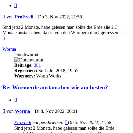
Zitieren
Beitrag
von
ProFredi
»
Do 3. Nov 2022, 21:58
Sind jetzt 2 Monate, habe gelesen man sollte die Erde alle 2-3
Monate austauschen, da sie von den Würmern durchgefressen ist.
Nach
oben
Worma
Durchwurmt
Beiträge:
381
Registriert:
So 1. Jul 2018, 19:55
Wormery:
Worm Works
Re: Wurmerde austauschen wie am besten?
Zitieren
Beitrag
von
Worma
»
Di 8. Nov 2022, 20:01
ProFredi
hat geschrieben:
Do 3. Nov 2022, 21:58
Sind jetzt 2 Monate, habe gelesen man sollte die Erde