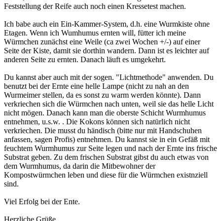
Feststellung der Reife auch noch einen Kressetest machen.
Ich babe auch ein Ein-Kammer-System, d.h. eine Wurmkiste ohne
Etagen. Wenn ich Wumhumus ernten will, fütter ich meine
Würmchen zunächst eine Weile (ca zwei Wochen +/-) auf einer
Seite der Kiste, damit sie dorthin wandern. Dann ist es leichter auf
anderen Seite zu ernten. Danach läuft es umgekehrt.
Du kannst aber auch mit der sogen. "Lichtmethode" anwenden. Du
benutzt bei der Ernte eine helle Lampe (nicht zu nah an den
Wurmeimer stellen, da es sonst zu warm werden könnte). Dann
verkriechen sich die Würmchen nach unten, weil sie das helle Licht
nicht mögen. Danach kann man die oberste Schicht Wurmhumus
entnehmen, u.s.w. . Die Kokons können sich natürlich nicht
verkriechen. Die musst du händisch (bitte nur mit Handschuhen
anfassen, sagen Profis) entnehmen. Du kannst sie in ein Gefäß mit
feuchtem Wurmhumus zur Seite legen und nach der Ernte ins frische
Substrat geben. Zu dem frischen Substrat gibst du auch etwas von
dem Wurmhumus, da darin die Mitbewohner der
Kompostwürmchen leben und diese für die Würmchen existnziell
sind.
Viel Erfolg bei der Ente.
Herzliche Grüße