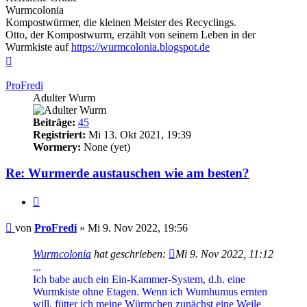
Wurmcolonia
Kompostwürmer, die kleinen Meister des Recyclings.
Otto, der Kompostwurm, erzählt von seinem Leben in der
Wurmkiste auf
https://wurmcolonia.blogspot.de
Nach
oben
ProFredi
Adulter Wurm
Beiträge:
45
Registriert:
Mi 13. Okt 2021, 19:39
Wormery:
None (yet)
Re: Wurmerde austauschen wie am besten?
Zitieren
Beitrag
von
ProFredi
»
Mi 9. Nov 2022, 19:56
Wurmcolonia
hat geschrieben:
Mi 9. Nov 2022, 11:12
...
Ich babe auch ein Ein-Kammer-System, d.h. eine
Wurmkiste ohne Etagen. Wenn ich Wumhumus ernten
will, fütter ich meine Würmchen zunächst eine Weile