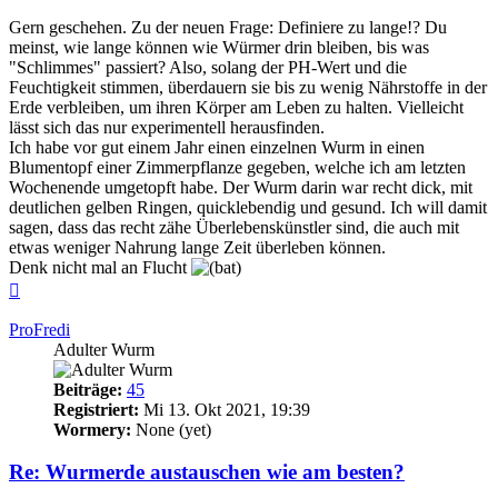
Gern geschehen. Zu der neuen Frage: Definiere zu lange!? Du
meinst, wie lange können wie Würmer drin bleiben, bis was
"Schlimmes" passiert? Also, solang der PH-Wert und die
Feuchtigkeit stimmen, überdauern sie bis zu wenig Nährstoffe in der
Erde verbleiben, um ihren Körper am Leben zu halten. Vielleicht
lässt sich das nur experimentell herausfinden.
Ich habe vor gut einem Jahr einen einzelnen Wurm in einen
Blumentopf einer Zimmerpflanze gegeben, welche ich am letzten
Wochenende umgetopft habe. Der Wurm darin war recht dick, mit
deutlichen gelben Ringen, quicklebendig und gesund. Ich will damit
sagen, dass das recht zähe Überlebenskünstler sind, die auch mit
etwas weniger Nahrung lange Zeit überleben können.
Denk nicht mal an Flucht
Nach
oben
ProFredi
Adulter Wurm
Beiträge:
45
Registriert:
Mi 13. Okt 2021, 19:39
Wormery:
None (yet)
Re: Wurmerde austauschen wie am besten?