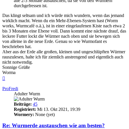
alle 2-3 Monate austauschen, da sie von den Würmern
durchgefressen ist.
Das klingt seltsam und ich würde mich wundern, wenn das jemand
wirklich macht. Wenn du ein Mehr-Ebenen-System hast (Worm
works, Wurmcafé o.ä.), ist in einer eingelaufenen Kiste nach etwa 2
bis 3 Monaten eine Ebene voll. Dann kommt eine nächste drauf, das
leckere Futter lockt die Würmer nach oben und sie bewegen sich
von alleine in die neue Erde. Genau so wie Wurmofant es
beschrieben hat.
Aber aus der Erde alle großen, kleinen und ungeschlüpften Würmer
rauszulesen, halte ich für ziemlich anstrengend und eigentlich auch
nicht notwendig.
Sonnige Grüße
Worma
Nach
oben
ProFredi
Adulter Wurm
Beiträge:
45
Registriert:
Mi 13. Okt 2021, 19:39
Wormery:
None (yet)
Re: Wurmerde austauschen wie am besten?