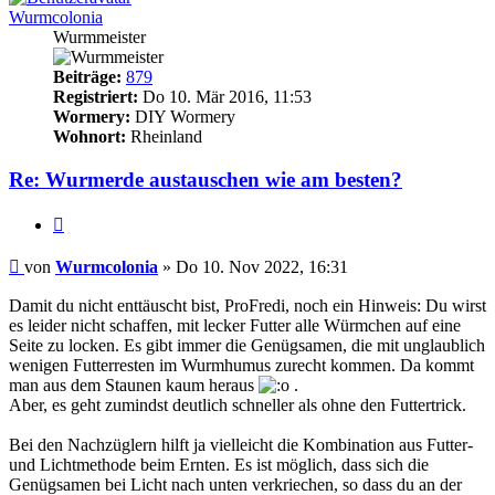
Wurmcolonia
Wurmmeister
Beiträge:
879
Registriert:
Do 10. Mär 2016, 11:53
Wormery:
DIY Wormery
Wohnort:
Rheinland
Re: Wurmerde austauschen wie am besten?
Zitieren
Beitrag
von
Wurmcolonia
»
Do 10. Nov 2022, 16:31
Damit du nicht enttäuscht bist, ProFredi, noch ein Hinweis: Du wirst
es leider nicht schaffen, mit lecker Futter alle Würmchen auf eine
Seite zu locken. Es gibt immer die Genügsamen, die mit unglaublich
wenigen Futterresten im Wurmhumus zurecht kommen. Da kommt
man aus dem Staunen kaum heraus
.
Aber, es geht zumindst deutlich schneller als ohne den Futtertrick.
Bei den Nachzüglern hilft ja vielleicht die Kombination aus Futter-
und Lichtmethode beim Ernten. Es ist möglich, dass sich die
Genügsamen bei Licht nach unten verkriechen, so dass du an der