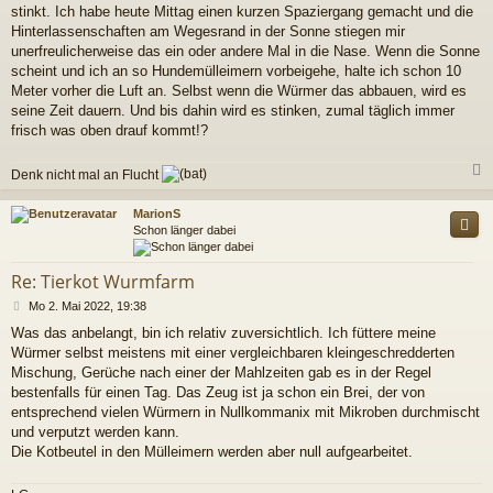
a
stinkt. Ich habe heute Mittag einen kurzen Spaziergang gemacht und die
g
Hinterlassenschaften am Wegesrand in der Sonne stiegen mir
unerfreulicherweise das ein oder andere Mal in die Nase. Wenn die Sonne
scheint und ich an so Hundemülleimern vorbeigehe, halte ich schon 10
Meter vorher die Luft an. Selbst wenn die Würmer das abbauen, wird es
seine Zeit dauern. Und bis dahin wird es stinken, zumal täglich immer
frisch was oben drauf kommt!?
Denk nicht mal an Flucht
c
MarionS
Schon länger dabei
Re: Tierkot Wurmfarm
B
Mo 2. Mai 2022, 19:38
e
Was das anbelangt, bin ich relativ zuversichtlich. Ich füttere meine
i
Würmer selbst meistens mit einer vergleichbaren kleingeschredderten
t
r
Mischung, Gerüche nach einer der Mahlzeiten gab es in der Regel
a
bestenfalls für einen Tag. Das Zeug ist ja schon ein Brei, der von
g
entsprechend vielen Würmern in Nullkommanix mit Mikroben durchmischt
und verputzt werden kann.
Die Kotbeutel in den Mülleimern werden aber null aufgearbeitet.