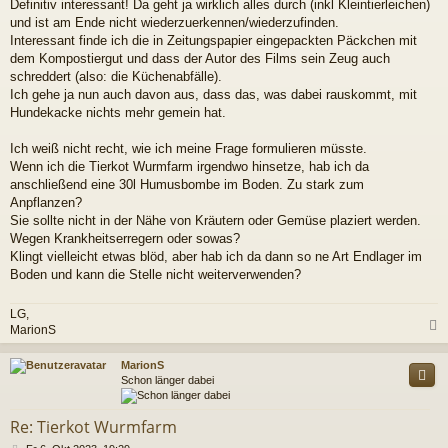
Definitiv interessant! Da geht ja wirklich alles durch (inkl Kleintierleichen)
g
und ist am Ende nicht wiederzuerkennen/wiederzufinden.
Interessant finde ich die in Zeitungspapier eingepackten Päckchen mit
dem Kompostiergut und dass der Autor des Films sein Zeug auch
schreddert (also: die Küchenabfälle).
Ich gehe ja nun auch davon aus, dass das, was dabei rauskommt, mit
Hundekacke nichts mehr gemein hat.
Ich weiß nicht recht, wie ich meine Frage formulieren müsste.
Wenn ich die Tierkot Wurmfarm irgendwo hinsetze, hab ich da
anschließend eine 30l Humusbombe im Boden. Zu stark zum
Anpflanzen?
Sie sollte nicht in der Nähe von Kräutern oder Gemüse plaziert werden.
Wegen Krankheitserregern oder sowas?
Klingt vielleicht etwas blöd, aber hab ich da dann so ne Art Endlager im
Boden und kann die Stelle nicht weiterverwenden?
LG,
MarionS
c
MarionS
Schon länger dabei
Re: Tierkot Wurmfarm
B