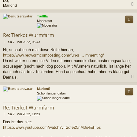
LG,
MarionS
c
Trulllla
Moderator
Re: Tierkot Wurmfarm
B
Sa 7. Mai 2022, 08:43
e
Hi, schaut euch mal diese Seite hier an,
i
https://www.redwormcomposting.com/fun-s ... rnmenting/
t
r
Da ist weiter unten eine Video mit einer hundekotkompostierungsanlage,
a
sozusagen (sucht nach ‚dog poop‘). Mit Würmern natürlich. Ist lange her,
g
dass ich das trotz fehlendem Hund angeschaut habe, aber es klang gut.
Damals.
c
MarionS
Schon länger dabei
Re: Tierkot Wurmfarm
B
Sa 7. Mai 2022, 11:23
e
Das ist das hier:
i
https://www.youtube.com/watch?v=2qfeZ5nM0o4&t=6s
t
r
a