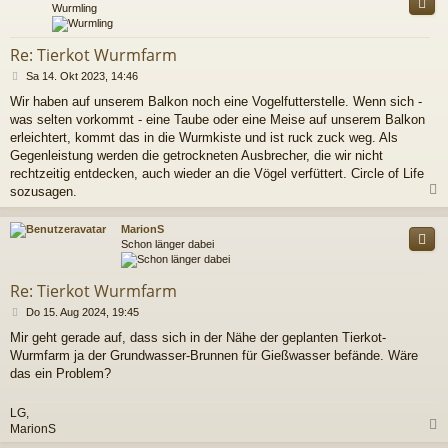
Wurmling
Re: Tierkot Wurmfarm
B
Sa 14. Okt 2023, 14:46
e
Wir haben auf unserem Balkon noch eine Vogelfutterstelle. Wenn sich -
i
was selten vorkommt - eine Taube oder eine Meise auf unserem Balkon
t
r
erleichtert, kommt das in die Wurmkiste und ist ruck zuck weg. Als
a
Gegenleistung werden die getrockneten Ausbrecher, die wir nicht
g
rechtzeitig entdecken, auch wieder an die Vögel verfüttert. Circle of Life
sozusagen.
c
MarionS
Schon länger dabei
Re: Tierkot Wurmfarm
B
Do 15. Aug 2024, 19:45
e
Mir geht gerade auf, dass sich in der Nähe der geplanten Tierkot-
i
Wurmfarm ja der Grundwasser-Brunnen für Gießwasser befände. Wäre
t
r
das ein Problem?
a
g
LG,
MarionS