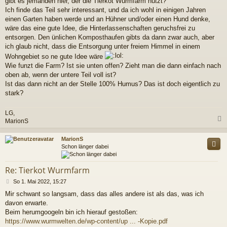
gibt es jemanden hier, der die Tierkot Wurmfarm nutzt?
a
Ich finde das Teil sehr interessant, und da ich wohl in einigen Jahren
g
einen Garten haben werde und an Hühner und/oder einen Hund denke,
wäre das eine gute Idee, die Hinterlassenschaften geruchsfrei zu
entsorgen. Den ünlichen Komposthaufen gibts da dann zwar auch, aber
ich glaub nicht, dass die Entsorgung unter freiem Himmel in einem
Wohngebiet so ne gute Idee wäre
Wie funzt die Farm? Ist sie unten offen? Zieht man die dann einfach nach
oben ab, wenn der untere Teil voll ist?
Ist das dann nicht an der Stelle 100% Humus? Das ist doch eigentlich zu
stark?
LG,
MarionS
c
MarionS
Schon länger dabei
Re: Tierkot Wurmfarm
B
So 1. Mai 2022, 15:27
e
Mir schwant so langsam, dass das alles andere ist als das, was ich
i
davon erwarte.
t
r
Beim herumgoogeln bin ich hierauf gestoßen:
a
https://www.wurmwelten.de/wp-content/up ... -Kopie.pdf
g