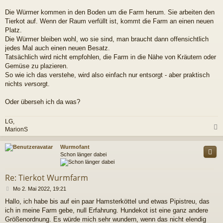
Die Würmer kommen in den Boden um die Farm herum. Sie arbeiten den
Tierkot auf. Wenn der Raum verfüllt ist, kommt die Farm an einen neuen
Platz.
Die Würmer bleiben wohl, wo sie sind, man braucht dann offensichtlich
jedes Mal auch einen neuen Besatz.
Tatsächlich wird nicht empfohlen, die Farm in die Nähe von Kräutern oder
Gemüse zu plazieren.
So wie ich das verstehe, wird also einfach nur entsorgt - aber praktisch
nichts
ver
sorgt.
Oder überseh ich da was?
LG,
MarionS
c
Wurmofant
Schon länger dabei
Re: Tierkot Wurmfarm
B
Mo 2. Mai 2022, 19:21
e
Hallo, ich habe bis auf ein paar Hamsterköttel und etwas Pipistreu, das
i
ich in meine Farm gebe, null Erfahrung. Hundekot ist eine ganz andere
t
r
Größenordnung. Es würde mich sehr wundern, wenn das nicht elendig