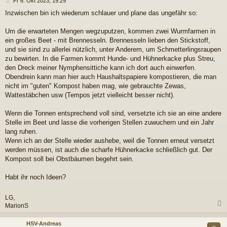
Fr 6. Okt 2023, 19:29
e
Inzwischen bin ich wiederum schlauer und plane das ungefähr so:
i
t
r
Um die erwarteten Mengen wegzuputzen, kommen zwei Wurmfarmen in
a
ein großes Beet - mit Brennesseln. Brennesseln lieben den Stickstoff,
g
und sie sind zu allerlei nützlich, unter Anderem, um Schmetterlingsraupen
zu bewirten. In die Farmen kommt Hunde- und Hühnerkacke plus Streu,
den Dreck meiner Nymphensittiche kann ich dort auch einwerfen.
Obendrein kann man hier auch Haushaltspapiere kompostieren, die man
nicht im "guten" Kompost haben mag, wie gebrauchte Zewas,
Wattestäbchen usw (Tempos jetzt vielleicht besser nicht).
Wenn die Tonnen entsprechend voll sind, versetzte ich sie an eine andere
Stelle im Beet und lasse die vorherigen Stellen zuwuchern und ein Jahr
lang ruhen.
Wenn ich an der Stelle wieder aushebe, weil die Tonnen erneut versetzt
werden müssen, ist auch die scharfe Hühnerkacke schließlich gut. Der
Kompost soll bei Obstbäumen begehrt sein.
Habt ihr noch Ideen?
LG,
MarionS
c
HSV-Andreas