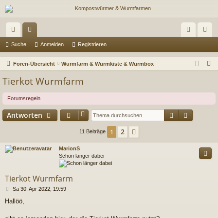
ch
or
n
eg
Suche
Anmelden
Registrieren
ne
en
m
ist
S
Foren-Übersicht
Wurmfarm & Wurmkiste & Wurmbox
llz
el
rie
u
Tierkot Wurmfarm
c
ug
de
re
h
Forumsregeln
riff
n
n
e
Suche
Erweiter
Antworten
2
1
Nächste
11 Beiträge
MarionS
Schon länger dabei
Tierkot Wurmfarm
B
Sa 30. Apr 2022, 19:59
e
Hallöö,
i
t
r