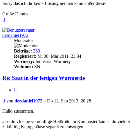
Sorry das ich dir keine Lösung nennen kann außer diese!
Grüße Dennis
Nach
oben
derdaniel1972
Moderator
Beiträge:
363
Registriert:
Mi 30. Mär 2011, 23:34
Wormery:
Industrial Wormery
Wohnort:
SN
Re: Saat in der fertigen Wurmerde
Zitieren
Beitrag
von
derdaniel1972
»
Do 12. Sep 2013, 20:28
Hallo zusammen,
also durch eine vernünftige Heißrotte im Komposter kannst du viele Sa
zukünftig Kerngehäuse separat zu entsorgen.