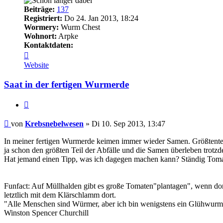
Beiträge:
137
Registriert:
Do 24. Jan 2013, 18:24
Wormery:
Wurm Chest
Wohnort:
Arpke
Kontaktdaten:
Kontaktdaten
von
Website
Krebsnebelwesen
Saat in der fertigen Wurmerde
Zitieren
Beitrag
von
Krebsnebelwesen
»
Di 10. Sep 2013, 13:47
In meiner fertigen Wurmerde keimen immer wieder Samen. Größtenteils
ja schon den größten Teil der Abfälle und die Samen überleben trotz
Hat jemand einen Tipp, was ich dagegen machen kann? Ständig Toma
Funfact: Auf Müllhalden gibt es große Tomaten"plantagen", wenn do
letztlich mit dem Klärschlamm dort.
"Alle Menschen sind Würmer, aber ich bin wenigstens ein Glühwurm
Winston Spencer Churchill