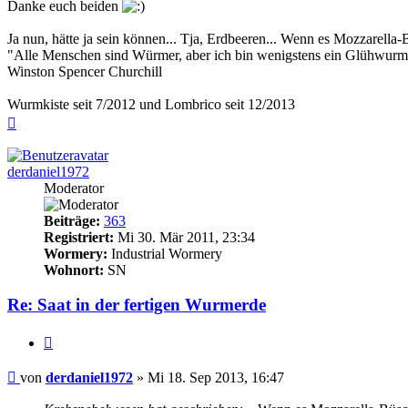
Danke euch beiden
Ja nun, hätte ja sein können... Tja, Erdbeeren... Wenn es Mozzarella
"Alle Menschen sind Würmer, aber ich bin wenigstens ein Glühwurm
Winston Spencer Churchill
Wurmkiste seit 7/2012 und Lombrico seit 12/2013
Nach
oben
derdaniel1972
Moderator
Beiträge:
363
Registriert:
Mi 30. Mär 2011, 23:34
Wormery:
Industrial Wormery
Wohnort:
SN
Re: Saat in der fertigen Wurmerde
Zitieren
Beitrag
von
derdaniel1972
»
Mi 18. Sep 2013, 16:47