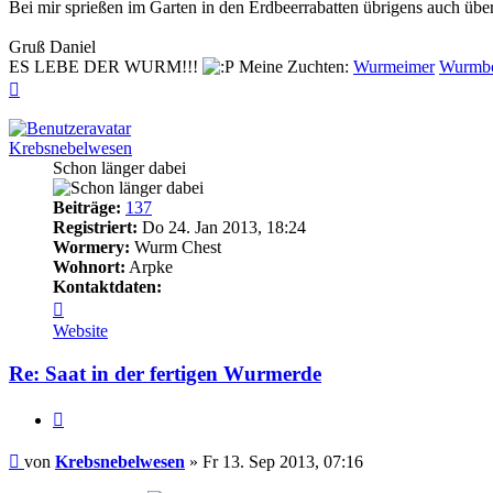
Bei mir sprießen im Garten in den Erdbeerrabatten übrigens auch über
Gruß Daniel
ES LEBE DER WURM!!!
Meine Zuchten:
Wurmeimer
Wurmb
Nach
oben
Krebsnebelwesen
Schon länger dabei
Beiträge:
137
Registriert:
Do 24. Jan 2013, 18:24
Wormery:
Wurm Chest
Wohnort:
Arpke
Kontaktdaten:
Kontaktdaten
von
Website
Krebsnebelwesen
Re: Saat in der fertigen Wurmerde
Zitieren
Beitrag
von
Krebsnebelwesen
»
Fr 13. Sep 2013, 07:16