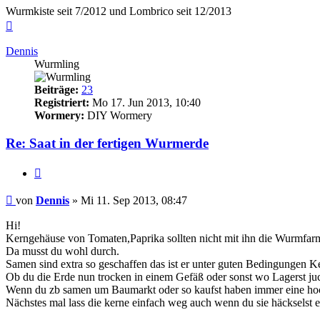
Wurmkiste seit 7/2012 und Lombrico seit 12/2013
Nach
oben
Dennis
Wurmling
Beiträge:
23
Registriert:
Mo 17. Jun 2013, 10:40
Wormery:
DIY Wormery
Re: Saat in der fertigen Wurmerde
Zitieren
Beitrag
von
Dennis
»
Mi 11. Sep 2013, 08:47
Hi!
Kerngehäuse von Tomaten,Paprika sollten nicht mit ihn die Wurmfar
Da musst du wohl durch.
Samen sind extra so geschaffen das ist er unter guten Bedingungen K
Ob du die Erde nun trocken in einem Gefäß oder sonst wo Lagerst juck
Wenn du zb samen um Baumarkt oder so kaufst haben immer eine hoc
Nächstes mal lass die kerne einfach weg auch wenn du sie häckselst e