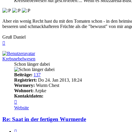
Krebsnebelwesen hat geschrieben:
... Wenn es Mozzarella-Büsc
Aber ein wenig Recht hast du mit den Tomaten schon - in den heimisc
besseren und schmackhafteren Früchte als die "bewusst" von mir an
Gruß Daniel
Nach
oben
Krebsnebelwesen
Schon länger dabei
Beiträge:
137
Registriert:
Do 24. Jan 2013, 18:24
Wormery:
Wurm Chest
Wohnort:
Arpke
Kontaktdaten:
Kontaktdaten
von
Website
Krebsnebelwesen
Re: Saat in der fertigen Wurmerde
Zitieren