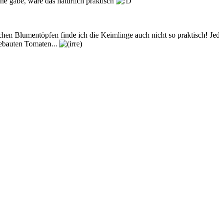
he gäbe, wäre das natürlich praktisch
hen Blumentöpfen finde ich die Keimlinge auch nicht so praktisch! Jed
gebauten Tomaten...