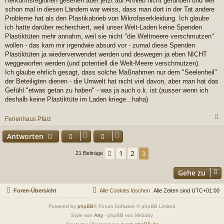
Herkunftsregionen gesehen aber jetzt auf Anhieb nicht gefunden und wer
schon mal in diesen Ländern war weiss, dass man dort in der Tat andere
Probleme hat als den Plastikabrieb von Mikrofaserkleidung. Ich glaube
ich hatte darüber recherchiert, weil unser Welt-Laden keine Spenden
Plastiktüten mehr annahm, weil sie nicht "die Weltmeere verschmutzen"
wollen - das kam mir irgendwie absurd vor - zumal diese Spenden
Plastiktüten ja wiederverwendet werden und deswegen ja eben NICHT
weggeworfen werden (und potentiell die Welt-Meere verschmutzen).
Ich glaube ehrlich gesagt, dass solche Maßnahmen nur dem "Seelenheil"
der Beteiligten dienen - die Umwelt hat nicht viel davon, aber man hat das
Gefühl "etwas getan zu haben" - was ja auch o.k. ist (ausser wenn ich
deshalb keine Plastiktüte im Laden kriege...haha)
Ferienhaus Pfalz
c
Antworten
1
2
Vorherige
3
21 Beiträge
Gehe zu
Foren-Übersicht
Alle Cookies löschen
Alle Zeiten sind
UTC+01:00
Powered by
phpBB
® Forum Software © phpBB Limited
Style von
Arty
- phpBB von MrGaby