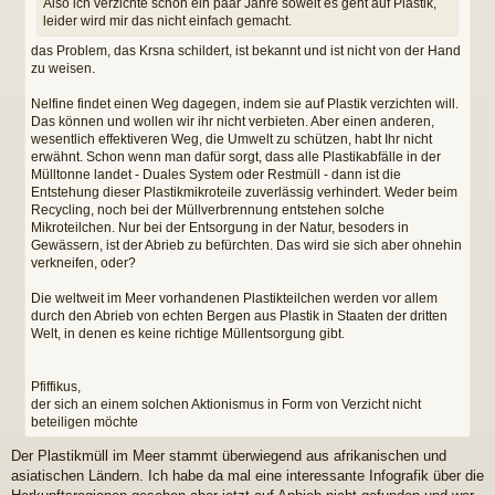
Also ich verzichte schon ein paar Jahre soweit es geht auf Plastik,
leider wird mir das nicht einfach gemacht.
das Problem, das Krsna schildert, ist bekannt und ist nicht von der Hand
zu weisen.
Nelfine findet einen Weg dagegen, indem sie auf Plastik verzichten will.
Das können und wollen wir ihr nicht verbieten. Aber einen anderen,
wesentlich effektiveren Weg, die Umwelt zu schützen, habt Ihr nicht
erwähnt. Schon wenn man dafür sorgt, dass alle Plastikabfälle in der
Mülltonne landet - Duales System oder Restmüll - dann ist die
Entstehung dieser Plastikmikroteile zuverlässig verhindert. Weder beim
Recycling, noch bei der Müllverbrennung entstehen solche
Mikroteilchen. Nur bei der Entsorgung in der Natur, besoders in
Gewässern, ist der Abrieb zu befürchten. Das wird sie sich aber ohnehin
verkneifen, oder?
Die weltweit im Meer vorhandenen Plastikteilchen werden vor allem
durch den Abrieb von echten Bergen aus Plastik in Staaten der dritten
Welt, in denen es keine richtige Müllentsorgung gibt.
Pfiffikus,
der sich an einem solchen Aktionismus in Form von Verzicht nicht
beteiligen möchte
Der Plastikmüll im Meer stammt überwiegend aus afrikanischen und
asiatischen Ländern. Ich habe da mal eine interessante Infografik über die