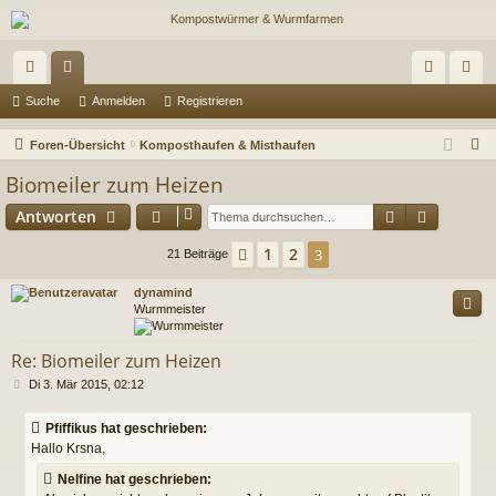
ch
or
n
eg
Suche
Anmelden
Registrieren
ne
en
m
ist
S
Foren-Übersicht
Komposthaufen & Misthaufen
llz
el
rie
u
Biomeiler zum Heizen
c
ug
de
re
Suche
Erweiter
Antworten
h
riff
n
n
e
1
2
Vorherige
3
21 Beiträge
dynamind
Wurmmeister
Re: Biomeiler zum Heizen
B
Di 3. Mär 2015, 02:12
e
i
Pfiffikus hat geschrieben:
t
Hallo Krsna,
r
a
Nelfine hat geschrieben:
g