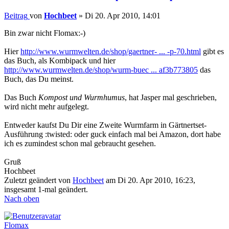
Beitrag
von
Hochbeet
»
Di 20. Apr 2010, 14:01
Bin zwar nicht Flomax:-)
Hier
http://www.wurmwelten.de/shop/gaertner- ... -p-70.html
gibt es
das Buch, als Kombipack und hier
http://www.wurmwelten.de/shop/wurm-buec ... af3b773805
das
Buch, das Du meinst.
Das Buch
Kompost und Wurmhumus
, hat Jasper mal geschrieben,
wird nicht mehr aufgelegt.
Entweder kaufst Du Dir eine Zweite Wurmfarm in Gärtnertset-
Ausführung :twisted: oder guck einfach mal bei Amazon, dort habe
ich es zumindest schon mal gebraucht gesehen.
Gruß
Hochbeet
Zuletzt geändert von
Hochbeet
am Di 20. Apr 2010, 16:23,
insgesamt 1-mal geändert.
Nach oben
Flomax