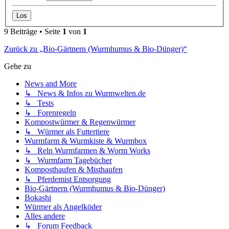
9 Beiträge • Seite
1
von
1
Zurück zu „Bio-Gärtnern (Wurmhumus & Bio-Dünger)“
Gehe zu
News and More
↳ News & Infos zu Wurmwelten.de
↳ Tests
↳ Forenregeln
Kompostwürmer & Regenwürmer
↳ Würmer als Futtertiere
Wurmfarm & Wurmkiste & Wurmbox
↳ Reln Wurmfarmen & Worm Works
↳ Wurmfarm Tagebücher
Komposthaufen & Misthaufen
↳ Pferdemist Entsorgung
Bio-Gärtnern (Wurmhumus & Bio-Dünger)
Bokashi
Würmer als Angelköder
Alles andere
↳ Forum Feedback