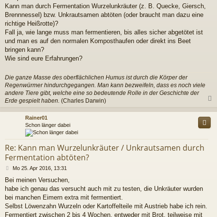
r
Kann man durch Fermentation Wurzelunkräuter (z. B. Quecke, Giersch,
a
Brennnessel) bzw. Unkrautsamen abtöten (oder braucht man dazu eine
g
richtige Heißrotte)?
Fall ja, wie lange muss man fermentieren, bis alles sicher abgetötet ist
und man es auf den normalen Komposthaufen oder direkt ins Beet
bringen kann?
Wie sind eure Erfahrungen?
Die ganze Masse des oberflächlichen Humus ist durch die Körper der
Regenwürmer hindurchgegangen. Man kann bezweifeln, dass es noch viele
andere Tiere gibt, welche eine so bedeutende Rolle in der Geschichte der
Erde gespielt haben.
(Charles Darwin)
c
Rainer01
Schon länger dabei
Re: Kann man Wurzelunkräuter / Unkrautsamen durch
Fermentation abtöten?
B
Mo 25. Apr 2016, 13:31
e
Bei meinen Versuchen,
i
habe ich genau das versucht auch mit zu testen, die Unkräuter wurden
t
r
bei manchen Eimern extra mit fermentiert.
a
Selbst Löwenzahn Wurzeln oder Kartoffelteile mit Austrieb habe ich rein.
g
Fermentiert zwischen 2 bis 4 Wochen, entweder mit Brot, teilweise mit