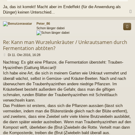
Ja, das ist korrekt! Macht aber im Endeffekt (für die Anwendung als
Dünger) keinen Unterschied...
c
Peter_86
Schon länger dabei
Re: Kann man Wurzelunkräuter / Unkrautsamen durch
Fermentation abtöten?
B
Di 11. Okt 2016, 16:28
e
Nachtrag: Es gibt eine Pflanze, die Fermentation übersteht: Trauben-
i
Hyazinthen (Gattung
Muscari
)!
t
r
Ich habe eine Art, die sich in meinem Garten wie Unkraut vermehrt und
a
überall wächst, selbst in Gemüse- und Kräuter-Beeten. Nach und nach
g
überwuchern die Traubenhyazinthen andere niedrige Pflanzen. Im
Kräuterbeet besteht außerdem die Gefahr, dass man die giftigen
schmalen, runden Blätter der Traubenhyazinthen mit Schnittlauch
verwechseln kann.
Das Problem ist erstens, dass sich die Pflanzen aussäen (lässt sich
vermeiden, indem man die Blütenstände gleich nach der Blüte entfernt),
und zweitens, dass eine Zwiebel sehr viele kleine Brutzwiebeln ausbildet,
die dann später wieder austreiben. Wenn man Traubenhyazinthen auf den
Kompost wirft, überleben die (Brut-)Zwiebeln die Rotte. Verteilt man dann
die Komposterde, treiben die (Brut-)Zwiebeln bald überall aus.