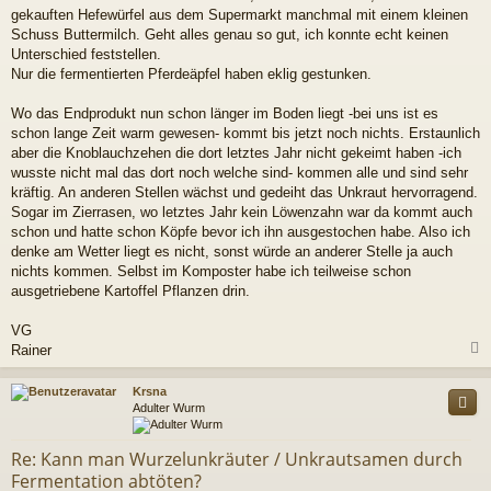
gekauften Hefewürfel aus dem Supermarkt manchmal mit einem kleinen
Schuss Buttermilch. Geht alles genau so gut, ich konnte echt keinen
Unterschied feststellen.
Nur die fermentierten Pferdeäpfel haben eklig gestunken.
Wo das Endprodukt nun schon länger im Boden liegt -bei uns ist es
schon lange Zeit warm gewesen- kommt bis jetzt noch nichts. Erstaunlich
aber die Knoblauchzehen die dort letztes Jahr nicht gekeimt haben -ich
wusste nicht mal das dort noch welche sind- kommen alle und sind sehr
kräftig. An anderen Stellen wächst und gedeiht das Unkraut hervorragend.
Sogar im Zierrasen, wo letztes Jahr kein Löwenzahn war da kommt auch
schon und hatte schon Köpfe bevor ich ihn ausgestochen habe. Also ich
denke am Wetter liegt es nicht, sonst würde an anderer Stelle ja auch
nichts kommen. Selbst im Komposter habe ich teilweise schon
ausgetriebene Kartoffel Pflanzen drin.
VG
Rainer
c
Krsna
Adulter Wurm
Re: Kann man Wurzelunkräuter / Unkrautsamen durch
Fermentation abtöten?