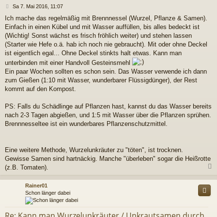
B
Sa 7. Mai 2016, 11:07
e
Ich mache das regelmäßig mit Brennnessel (Wurzel, Pflanze & Samen).
i
Einfach in einen Kübel und mit Wasser auffüllen, bis alles bedeckt ist
t
r
(Wichtig! Sonst wächst es frisch fröhlich weiter) und stehen lassen
a
(Starter wie Hefe o.ä. hab ich noch nie gebraucht). Mit oder ohne Deckel
g
ist eigentlich egal... Ohne Deckel stinkts halt etwas. Kann man
unterbinden mit einer Handvoll Gesteinsmehl
Ein paar Wochen sollten es schon sein. Das Wasser verwende ich dann
zum Gießen (1:10 mit Wasser, wunderbarer Flüssigdünger), der Rest
kommt auf den Kompost.
PS: Falls du Schädlinge auf Pflanzen hast, kannst du das Wasser bereits
nach 2-3 Tagen abgießen, und 1:5 mit Wasser über die Pflanzen sprühen.
Brennnesseltee ist ein wunderbares Pflanzenschutzmittel.
Eine weitere Methode, Wurzelunkräuter zu "töten", ist trocknen.
Gewisse Samen sind hartnäckig. Manche "überleben" sogar die Heißrotte
(z.B. Tomaten).
c
Rainer01
Schon länger dabei
Re: Kann man Wurzelunkräuter / Unkrautsamen durch