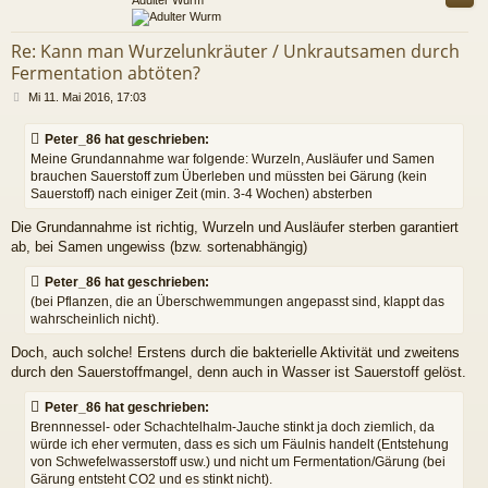
Re: Kann man Wurzelunkräuter / Unkrautsamen durch
Fermentation abtöten?
B
Mi 11. Mai 2016, 17:03
e
i
Peter_86 hat geschrieben:
t
Meine Grundannahme war folgende: Wurzeln, Ausläufer und Samen
r
brauchen Sauerstoff zum Überleben und müssten bei Gärung (kein
a
Sauerstoff) nach einiger Zeit (min. 3-4 Wochen) absterben
g
Die Grundannahme ist richtig, Wurzeln und Ausläufer sterben garantiert
ab, bei Samen ungewiss (bzw. sortenabhängig)
Peter_86 hat geschrieben:
(bei Pflanzen, die an Überschwemmungen angepasst sind, klappt das
wahrscheinlich nicht).
Doch, auch solche! Erstens durch die bakterielle Aktivität und zweitens
durch den Sauerstoffmangel, denn auch in Wasser ist Sauerstoff gelöst.
Peter_86 hat geschrieben:
Brennnessel- oder Schachtelhalm-Jauche stinkt ja doch ziemlich, da
würde ich eher vermuten, dass es sich um Fäulnis handelt (Entstehung
von Schwefelwasserstoff usw.) und nicht um Fermentation/Gärung (bei
Gärung entsteht CO2 und es stinkt nicht).