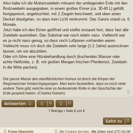
Also habe ich die Mutterzwiebeln mitsamt der umliegenden Erde mit den
Brutzwiebeln ausgegraben, in einem großen Eimer (ca. 30-40 L) gefüllt,
festgepresst, angefeuchtet, mit 2 Ziegeln beschwert, und oben einen
Deckel draufgetan, so dass kein Licht reinkommt. Das Ganze stand ca. 6
Monate.
Jetzt habe ich den Eimer geöffnet und stellte erstaunt fest, dass fast alle
Zwiebeln austreiben. Das Substrat war noch relativ nass. Vielleicht war
es ja nicht nass genug, so dass noch Luftporen vorhanden waren.
Vielleicht muss ich doch die Zwiebeln sehr lange (1-2 Jahre) austrocknen
lassen, um sie abzutöten.
Oder ich führe eine Hitzebehandlung durch (kochendes Wasser oder
echte Heißrotte, z. B. mit großen Mengen frischen Pferdemist, Zwiebeln
in die Mitte packen).
Die ganze Masse des oberflächlichen Humus ist durch die Körper der
Regenwürmer hindurchgegangen. Man kann bezweifeln, dass es noch viele
andere Tiere gibt, welche eine so bedeutende Rolle in der Geschichte der
Erde gespielt haben.
(Charles Darwin)
c
Antworten
7 Beiträge • Seite
1
von
1
Gehe zu
Foren-Übersicht
Alle Cookies löschen
Alle Zeiten sind
UTC+01:00