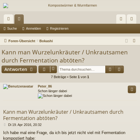
ch
or
n
eg
Suche
Anmelden
Registrieren
ne
en
m
ist
S
Foren-Übersicht
Bokashi
llz
el
rie
u
Kann man Wurzelunkräuter / Unkrautsamen
c
ug
de
re
durch Fermentation abtöten?
h
riff
n
n
Suche
Erweiter
Antworten
e
7 Beiträge • Seite
1
von
1
Peter_86
Schon länger dabei
Kann man Wurzelunkräuter / Unkrautsamen durch
Fermentation abtöten?
B
Di 19. Apr 2016, 20:32
e
Ich habe mal eine Frage, da ich bis jetzt nicht viel mit Fermentation
i
kompostiert habe:
t