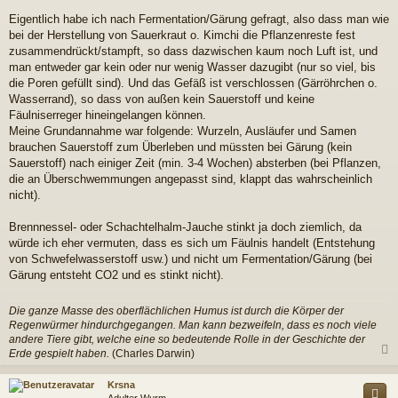
Eigentlich habe ich nach Fermentation/Gärung gefragt, also dass man wie
bei der Herstellung von Sauerkraut o. Kimchi die Pflanzenreste fest
zusammendrückt/stampft, so dass dazwischen kaum noch Luft ist, und
man entweder gar kein oder nur wenig Wasser dazugibt (nur so viel, bis
die Poren gefüllt sind). Und das Gefäß ist verschlossen (Gärröhrchen o.
Wasserrand), so dass von außen kein Sauerstoff und keine
Fäulniserreger hineingelangen können.
Meine Grundannahme war folgende: Wurzeln, Ausläufer und Samen
brauchen Sauerstoff zum Überleben und müssten bei Gärung (kein
Sauerstoff) nach einiger Zeit (min. 3-4 Wochen) absterben (bei Pflanzen,
die an Überschwemmungen angepasst sind, klappt das wahrscheinlich
nicht).
Brennnessel- oder Schachtelhalm-Jauche stinkt ja doch ziemlich, da
würde ich eher vermuten, dass es sich um Fäulnis handelt (Entstehung
von Schwefelwasserstoff usw.) und nicht um Fermentation/Gärung (bei
Gärung entsteht CO2 und es stinkt nicht).
Die ganze Masse des oberflächlichen Humus ist durch die Körper der
Regenwürmer hindurchgegangen. Man kann bezweifeln, dass es noch viele
andere Tiere gibt, welche eine so bedeutende Rolle in der Geschichte der
Erde gespielt haben.
(Charles Darwin)
c
Krsna
Adulter Wurm