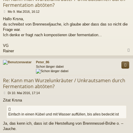
Fermentation abtöten?
B
Mo 9. Mai 2016, 16:12
e
Hallo Krsna,
i
du schreibst von Brenneseljauche, ich glaube aber dass das so nicht die
t
r
Frage war.
a
Ich denke er fragt nach kompostieren über fermentation...
g
VG
Rainer
c
Peter_86
Schon länger dabei
Re: Kann man Wurzelunkräuter / Unkrautsamen durch
Fermentation abtöten?
B
Di 10. Mai 2016, 17:14
e
Zitat Krsna
i
t
r
Einfach in einen Kübel und mit Wasser auffüllen, bis alles bedeckt ist
a
g
Ja, das kenn ich, dass ist die Herstellung von Brennnessel-Brühe o. –
Jauche.