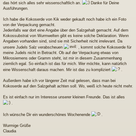
r
das hört sich alles sehr wissenschaftlich an.
Danke für Deine
a
Ausführungen.
g
Ich habe die Kokoserde von Kik weder gekauft noch habe ich ein Foto
von der Verpackung gemacht.
Jedenfalls war dort eine Angabe über den Salzgehalt gemacht. Auf dem
Kokossubstrat von Wurmwelten gibt es keine solche Deklaration. Wenn
Angaben vorhanden sind, sind sie mit Sicherheit nicht irrelevant. Da
unsere Judels Salz verabscheuen
, kommt solche Kokoserde für
meine Judels nicht in Betracht. Ob auf der Verpackung etwas von
Mikrosiemens oder Gramm steht, ist mir in diesem Zusammenhang
ziemlich egal. So einfach ist das für mich. Wer möchte, kann natürlich
eine Wissenschaft daraus machen. Mir ist das zu kompliziert
.
Außerdem habe ich vor längerer Zeit mal gelesen, dass man bei
Kokoserde auf den Salzgehalt achten soll. Wo, weiß ich heute nicht mehr.
Es ist einfach nur im Interesse unserer kleinen Freunde. Das ist alles
.
Ich wünsche Dir ein wunderschönes Wochenende
.
Wurmige Grüße
Claudia