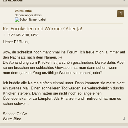
zu erzeugen
c
Wurm-Bine
Schon länger dabei
Re: Eurokisten und Würmer? Aber Ja!
B
Di 29. Mai 2018, 14:55
e
Lieber Pfiffikus,
i
t
r
wow, du schreibst noch manchmal ins Forum. Ich freue mich ja immer auf
a
den Nachsatz nach dem Namen. :-)
g
Die Abhandlung zum Knicken ist ja schön geschrieben. Danke dafür. Aber
so ein bisschen ein schlechtes Gewissen hat man dann schon, wenn
man dem ganzen Zeug unzählige Wunden verursacht, oder?
Ich buddle alle Keime einfach einmal unter. Dann kommen sie meist nicht
ein zweites Mal. Einen schnelleren Tod würden sie wahrscheinlich durchs
Knicken sterben. Dann hätten sie nicht noch so lange einen
Überlebenskampf zu kämpfen. Als Pflanzen- und Tierfreund hat man es
schon schwer...
Schöne Grüße
Wurm-Bine
c