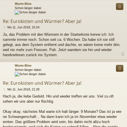
g
c
Wurm-Bine
Schon länger dabei
Re: Eurokisten und Würmer? Aber Ja!
B
Mo 11. Jun 2018, 15:24
e
Ja, das Problem mit den Würmern in der Starterkiste kenne ich. Ich
i
sammle immer noch. Schon seit ca. 6 Wochen. Da habe ich sie still
t
r
gelegt, aus dem System entfernt und dachte, es wären keine mehr drin,
a
weil nix mehr zum Fressen. Pah. Jetzt wandern sie hin und wieder
g
handverlesen zurück ins System.
c
Wurm-Bine
Schon länger dabei
Re: Eurokisten und Würmer? Aber Ja!
B
Mo 11. Jun 2018, 21:28
e
Hach ja, die liebe Geduld. Hin und wieder treffen wir uns. Viel zu oft
i
sehen wir uns aber nur flüchtig.
t
r
a
Okay okay, nächstes Mal warte ich halt länger. 9 Monate? Das ist ja wie
g
ne Schwangerschaft... Na dann kann ich ja im November etwa wieder
ernten. Das größere Problem wird sein, bis dahin nicht allzu hoch
hochzustapeln, weil sich die Kisten so schnell füllen... Aber die zweite