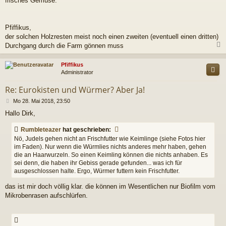
frisches Gemüse.
Pfiffikus,
der solchen Holzresten meist noch einen zweiten (eventuell einen dritten)
Durchgang durch die Farm gönnen muss
c
Pfiffikus
Administrator
Re: Eurokisten und Würmer? Aber Ja!
B
Mo 28. Mai 2018, 23:50
e
Hallo Dirk,
i
t
Rumbleteazer
hat geschrieben:
r
a
Nö, Judels gehen nicht an Frischfutter wie Keimlinge (siehe Fotos hier
g
im Faden). Nur wenn die Würmlies nichts anderes mehr haben, gehen
die an Haarwurzeln. So einen Keimling können die nichts anhaben. Es
sei denn, die haben ihr Gebiss gerade gefunden... was ich für
ausgeschlossen halte. Ergo, Würmer futtern kein Frischfutter.
das ist mir doch völlig klar. die können im Wesentlichen nur Biofilm vom
Mikrobenrasen aufschlürfen.