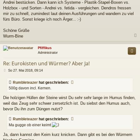
Andrei bestücken. Dann kann ich Systeme - Plastik-Stapel-Boxen vs.
Holzbox - und Sorten - Andrei vs. fetida - vergleichen. Dendros fressen
mir zu schnell, zumindest laut deinen Ausführungen und wandern zu viel
fürs Büro. Sonst kriege ich noch Ärger... :-)
Schöne Grüße
Wurm-Bine
c
Pfiffikus
Administrator
Re: Eurokisten und Würmer? Aber Ja!
B
So 27. Mai 2018, 09:14
e
i
Rumbleteazer
hat geschrieben:
t
500g davon incl. Kernen.
r
a
Die holzigen Hüllen der Steine wirst Du sehr sehr lange im Humus finden,
g
weil das Zeug sehr schwer zersetzlich ist. Du siebst den Humus auch,
bevor Du ihn zum Düngen nutzt?
Rumbleteazer
hat geschrieben:
Ma gugge ob einer keimt
Ja, dann kannst den Keim kurz knicken. Dann gibt es bei den Würmern