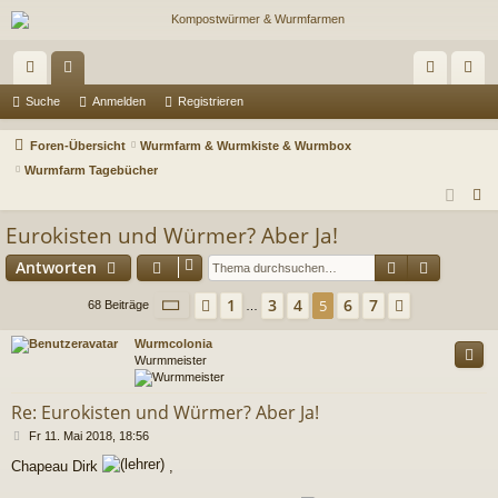
ch
or
n
eg
Suche
Anmelden
Registrieren
ne
en
m
ist
Foren-Übersicht
Wurmfarm & Wurmkiste & Wurmbox
llz
el
rie
Wurmfarm Tagebücher
S
ug
de
re
u
Eurokisten und Würmer? Aber Ja!
riff
n
n
c
Suche
Erweiter
Antworten
h
e
Seite
5
von
7
1
3
4
6
7
Vorherige
5
Nächste
68 Beiträge
…
Wurmcolonia
Wurmmeister
Re: Eurokisten und Würmer? Aber Ja!
B
Fr 11. Mai 2018, 18:56
e
Chapeau Dirk
,
i
t