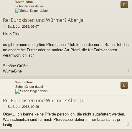
Wurm-Bine
Schon länger dabei
Re: Eurokisten und Würmer? Aber Ja!
B
Sa 2. Jun 2018, 09:07
e
Hallo Dirk,
i
t
r
es gibt braune und grüne Pferdeäppel? Ich kenne die nur in Braun. Ist das
a
ne andere Art Futter oder ne andere Art Pferd, die für Farbvarianten
g
verantwortlich ist?
Schöne Grüße
Wurm-Bine
c
Wurm-Bine
Schon länger dabei
Re: Eurokisten und Würmer? Aber Ja!
B
Sa 2. Jun 2018, 09:29
e
Okay... Ich kenne keine Pferde persönlich, die nicht zugefüttert werden.
i
Wahrscheinlich sind für mich Pferdeäppel daher immer braun... Ist ja
t
r
lustig.
a