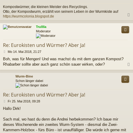
Kompostwürmer, die kleinen Meister des Recyclings.
Otto, der Kompostwurm, erzählt von seinem Leben in der Wurmkiste auf
https://wurmcolonia.blogspot.de
c
Trulllla
Moderator
Re: Eurokisten und Würmer? Aber Ja!
B
Mo 14. Mai 2018, 21:27
e
Boh, was für Mengen! Und was machst du mit dem ganzen Kompost?
i
Rhabarber sollte aber auch ganz schön sauer wirken, oder?
t
r
a
c
Wurm-Bine
g
Schon länger dabei
Re: Eurokisten und Würmer? Aber Ja!
B
Fr 25. Mai 2018, 09:28
e
Hallo Dirk!
i
t
r
Sach mal, wo hast du denn die Andrei herbekommen? Ich baue mir
a
dieses Wochenende ein zweites Wurm-System - diesmal die Zwei-
g
Kammern-Holzbox - fürs Büro - ist unauffälliger. Die würde ich gerne mit