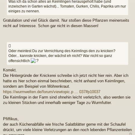
Was ich da schon alles an Keimlingen herausgeholt habe (und
inzwischen in Garten wächst)... Tomaten, Gurken, Chilis, Paprika um nur
einiges zu nennen.
Gratulation und viel Glück damit. Nur stoßen diese Pflanzen meinerseits
nicht auf Interesse. Schon gar nicht in diesen Massen!
Oder meintest Du zur Vernichtung des Keimlings den zu knicken?
Oder... kannste knicken, der wächst eh nicht? War nicht so ganz
offensichtlich
Korrekt.
Die Hintergründe der Knickerei schreibe ich jetzt nicht hier rein. Aber ich
hatte es hier schon einmal beschrieben, nicht anhand von Keimlingen,
sondern am Beispiel von Möhrenkraut.
https://wurmwelten.de/forum/viewtopic.p ... 037#p10037
Die Keimlinge in der Farm sind ohnehin leicht verletzlich, also werden sie
zu kleinen Stücken und innerhalb weniger Tage zu Wurmfutter.
Pfiffikus,
der auch Küchenabfälle wie frische Salatblätter gerne mit der Schaufel
drückt, um viele kleine Verletzungen an den noch lebenden Pflanzenteilen