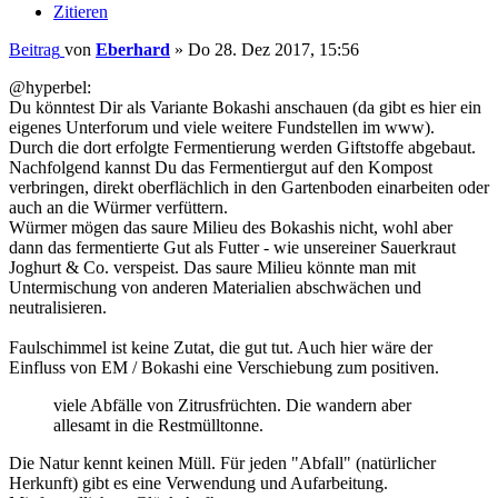
Zitieren
Beitrag
von
Eberhard
»
Do 28. Dez 2017, 15:56
@hyperbel:
Du könntest Dir als Variante Bokashi anschauen (da gibt es hier ein
eigenes Unterforum und viele weitere Fundstellen im www).
Durch die dort erfolgte Fermentierung werden Giftstoffe abgebaut.
Nachfolgend kannst Du das Fermentiergut auf den Kompost
verbringen, direkt oberflächlich in den Gartenboden einarbeiten oder
auch an die Würmer verfüttern.
Würmer mögen das saure Milieu des Bokashis nicht, wohl aber
dann das fermentierte Gut als Futter - wie unsereiner Sauerkraut
Joghurt & Co. verspeist. Das saure Milieu könnte man mit
Untermischung von anderen Materialien abschwächen und
neutralisieren.
Faulschimmel ist keine Zutat, die gut tut. Auch hier wäre der
Einfluss von EM / Bokashi eine Verschiebung zum positiven.
viele Abfälle von Zitrusfrüchten. Die wandern aber
allesamt in die Restmülltonne.
Die Natur kennt keinen Müll. Für jeden "Abfall" (natürlicher
Herkunft) gibt es eine Verwendung und Aufarbeitung.