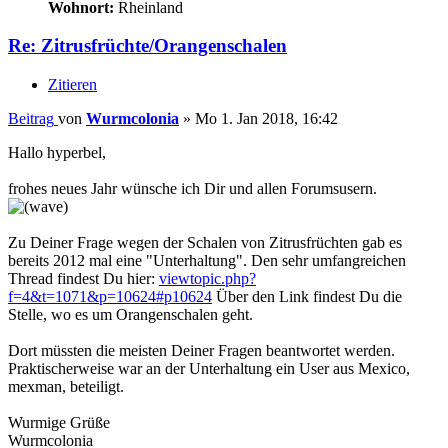
Wohnort:
Rheinland
Re: Zitrusfrüchte/Orangenschalen
Zitieren
Beitrag
von
Wurmcolonia
»
Mo 1. Jan 2018, 16:42
Hallo hyperbel,
frohes neues Jahr wünsche ich Dir und allen Forumsusern.
Zu Deiner Frage wegen der Schalen von Zitrusfrüchten gab es
bereits 2012 mal eine "Unterhaltung". Den sehr umfangreichen
Thread findest Du hier:
viewtopic.php?
f=4&t=1071&p=10624#p10624
Über den Link findest Du die
Stelle, wo es um Orangenschalen geht.
Dort müssten die meisten Deiner Fragen beantwortet werden.
Praktischerweise war an der Unterhaltung ein User aus Mexico,
mexman, beteiligt.
Wurmige Grüße
Wurmcolonia