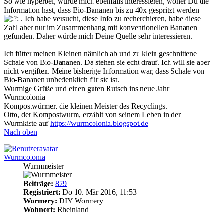
So wie hyperbel, würde mich ebenfalls interessieren, woher Du die
Information hast, dass Bio-Bananen bis zu 40x gespritzt werden
. Ich habe versucht, diese Info zu recherchieren, habe diese
Zahl aber nur im Zusammenhang mit konventionellen Bananen
gefunden. Daher würde mich Deine Quelle sehr interessieren.
Ich fütter meinen Kleinen nämlich ab und zu klein geschnittene
Schale von Bio-Bananen. Da stehen sie echt drauf. Ich will sie aber
nicht vergiften. Meine bisherige Information war, dass Schale von
Bio-Bananen unbedenklich für sie ist.
Wurmige Grüße und einen guten Rutsch ins neue Jahr
Wurmcolonia
Kompostwürmer, die kleinen Meister des Recyclings.
Otto, der Kompostwurm, erzählt von seinem Leben in der
Wurmkiste auf
https://wurmcolonia.blogspot.de
Nach oben
Wurmcolonia
Wurmmeister
Beiträge:
879
Registriert:
Do 10. Mär 2016, 11:53
Wormery:
DIY Wormery
Wohnort:
Rheinland