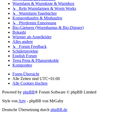
Wurmfarm & Wurmkiste & Wurmbox
↳ Reln Wurmfarmen & Worm Works
↳ Wurmfarm Tagebücher
Komposthaufen & Misthaufen
↳ Pferdemist Entsorgung
Bio-Gärtnern (Wurmhumus & Bio-Dünger)
Bokashi
Würmer als Angelköder
Alles andere
↳ Forum Feedback
Schülerprojekte
English Forum
Terra Preta & Pflanzenkohle
Komposttee
Foren-Übersicht
Alle Zeiten sind
UTC+01:00
Alle Cookies löschen
Powered by
phpBB
® Forum Software © phpBB Limited
Style von
Arty
- phpBB von MrGaby
Deutsche Übersetzung durch
phpBB.de