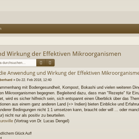
n
d Wirkung der Effektiven Mikroorganismen
Suche
Erweiterte Suche
die Anwendung und Wirkung der Effektiven Mikroorganism
berhard
»
Do 22. Feb 2018, 12:40
mmenhang mit Bodengesundheit, Kompost, Bokashi und vielen weiteren Di
ven Mikroorganismen begegnen. Begleitend dazu, dass man "Rezepte" für Ei
t, wird es sicher hilfreich sein, sich entspannt einen Überblick über das The
tionen aus einem ganz anderen Land (=> Indien) bieten Einblicke und Erfahru
nderer Bedingungen nicht 1:1 umsetzen kann, braucht oder will ... oder manch
r) nicht nur als positiv zu beurteilen.
uroville
(Vortrag von Dr. Lucas Dengel)
ndlichem Glück Auf!
d