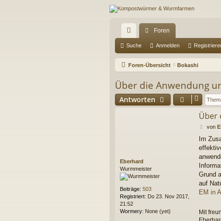
Foren
ch
Suche
Anmelden
Registriere
ne
Foren-Übersicht
Bokashi
llz
Über die Anwendung un
ug
Antworten
riff
Über 
B
von
E
e
Im Zusa
i
effekti
t
r
anwende
Eberhard
a
Informa
Wurmmeister
g
Grund a
auf Natu
Beiträge:
503
EM in A
Registriert:
Do 23. Nov 2017,
21:52
Wormery:
None (yet)
Mit freu
Eberhar