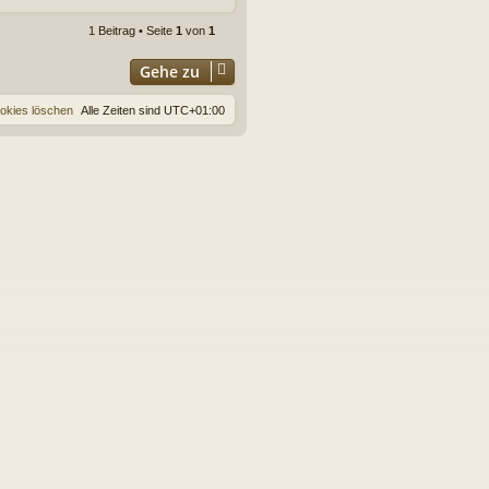
a
c
1 Beitrag • Seite
1
von
1
h
o
Gehe zu
b
e
ookies löschen
Alle Zeiten sind
UTC+01:00
n