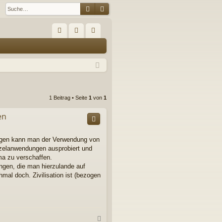
Suche
Erweiterte Suche
S
FA
n
eg
Q
m
ist
el
rie
de
re
1 Beitrag • Seite
1
von
1
n
n
en
ngen kann man der Verwendung von
nzelanwendungen ausprobiert und
ma zu verschaffen.
ngen, die man hierzulande auf
mal doch. Zivilisation ist (bezogen
N