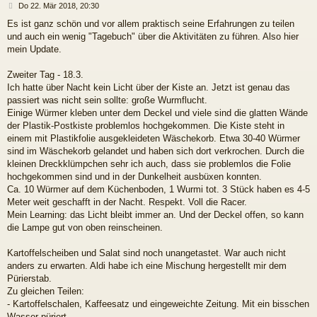
B
Do 22. Mär 2018, 20:30
e
Es ist ganz schön und vor allem praktisch seine Erfahrungen zu teilen
i
und auch ein wenig "Tagebuch" über die Aktivitäten zu führen. Also hier
t
r
mein Update.
a
g
Zweiter Tag - 18.3.
Ich hatte über Nacht kein Licht über der Kiste an. Jetzt ist genau das
passiert was nicht sein sollte: große Wurmflucht.
Einige Würmer kleben unter dem Deckel und viele sind die glatten Wände
der Plastik-Postkiste problemlos hochgekommen. Die Kiste steht in
einem mit Plastikfolie ausgekleideten Wäschekorb. Etwa 30-40 Würmer
sind im Wäschekorb gelandet und haben sich dort verkrochen. Durch die
kleinen Dreckklümpchen sehr ich auch, dass sie problemlos die Folie
hochgekommen sind und in der Dunkelheit ausbüxen konnten.
Ca. 10 Würmer auf dem Küchenboden, 1 Wurmi tot. 3 Stück haben es 4-5
Meter weit geschafft in der Nacht. Respekt. Voll die Racer.
Mein Learning: das Licht bleibt immer an. Und der Deckel offen, so kann
die Lampe gut von oben reinscheinen.
Kartoffelscheiben und Salat sind noch unangetastet. War auch nicht
anders zu erwarten. Aldi habe ich eine Mischung hergestellt mir dem
Pürierstab.
Zu gleichen Teilen:
- Kartoffelschalen, Kaffeesatz und eingeweichte Zeitung. Mit ein bisschen
Wasser püriert.