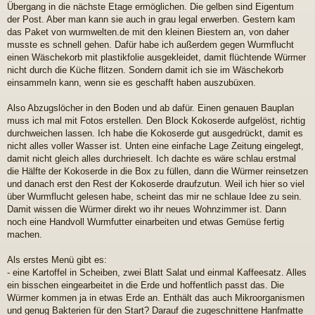
a
Übergang in die nächste Etage ermöglichen. Die gelben sind Eigentum
g
der Post. Aber man kann sie auch in grau legal erwerben. Gestern kam
das Paket von wurmwelten.de mit den kleinen Biestern an, von daher
musste es schnell gehen. Dafür habe ich außerdem gegen Wurmflucht
einen Wäschekorb mit plastikfolie ausgekleidet, damit flüchtende Würmer
nicht durch die Küche flitzen. Sondern damit ich sie im Wäschekorb
einsammeln kann, wenn sie es geschafft haben auszubüxen.
Also Abzugslöcher in den Boden und ab dafür. Einen genauen Bauplan
muss ich mal mit Fotos erstellen. Den Block Kokoserde aufgelöst, richtig
durchweichen lassen. Ich habe die Kokoserde gut ausgedrückt, damit es
nicht alles voller Wasser ist. Unten eine einfache Lage Zeitung eingelegt,
damit nicht gleich alles durchrieselt. Ich dachte es wäre schlau erstmal
die Hälfte der Kokoserde in die Box zu füllen, dann die Würmer reinsetzen
und danach erst den Rest der Kokoserde draufzutun. Weil ich hier so viel
über Wurmflucht gelesen habe, scheint das mir ne schlaue Idee zu sein.
Damit wissen die Würmer direkt wo ihr neues Wohnzimmer ist. Dann
noch eine Handvoll Wurmfutter einarbeiten und etwas Gemüse fertig
machen.
Als erstes Menü gibt es:
- eine Kartoffel in Scheiben, zwei Blatt Salat und einmal Kaffeesatz. Alles
ein bisschen eingearbeitet in die Erde und hoffentlich passt das. Die
Würmer kommen ja in etwas Erde an. Enthält das auch Mikroorganismen
und genug Bakterien für den Start? Darauf die zugeschnittene Hanfmatte