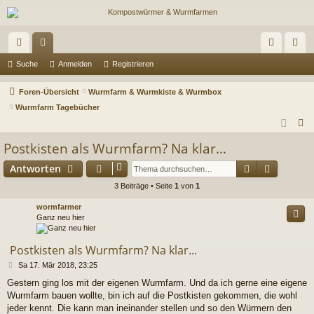
ch
or
n
eg
Suche
Anmelden
Registrieren
ne
en
m
ist
Foren-Übersicht
Wurmfarm & Wurmkiste & Wurmbox
llz
el
rie
Wurmfarm Tagebücher
S
ug
de
re
u
Postkisten als Wurmfarm? Na klar...
riff
n
n
c
Suche
Erweiter
Antworten
h
e
3 Beiträge • Seite
1
von
1
wormfarmer
Ganz neu hier
Postkisten als Wurmfarm? Na klar...
B
Sa 17. Mär 2018, 23:25
e
Gestern ging los mit der eigenen Wurmfarm. Und da ich gerne eine eigene
i
Wurmfarm bauen wollte, bin ich auf die Postkisten gekommen, die wohl
t
r
jeder kennt. Die kann man ineinander stellen und so den Würmern den