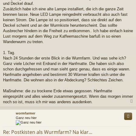
und Deckel drauf.
Zusätzlich habe ich eine alte Lampe installiert, die ich die ganze Zeit
brennen lasse. Neue LED Lampe reingedreht verbraucht also auch fast
keinen Strom. Die Lampe ist so positioniert, dass sie direkt auf den
Deckel scheint und an der Wurmkiste herunterscheint. Das sollte
Ausbrecher hIndern in die Freiheit zu entkommen.. Ich habe einfach keine
Lust morgens auf dem Weg zur Kaffeemaschine barfuß in so einen
Wanderwurm zu treten.
1. Tag.
Nach 24 Stunden der erste Blick in die Wurmfarm. Und was sehe ich?
Ganz viele Löcher mit Erdrand in der Hanfmatte. Die haben sich also
schon durchgefressen und man sieht ganz genau, dass es einige waren.
Hanfmatte angehoben und bestimmt 30 Würmer krallen sich unter die
Hanfmatte. Die wohnen also in der Abdeckung? Schlechtes Zeichen.
Maßnahme: die zu trockene Erde etwas gegossen. Hanfmatte
eingesprüht und alles wieder zusammengesetzt. Wenn das morgen immer
noch so ist, muss ich mir was anderes ausdenken.
c
wormfarmer
Ganz neu hier
Re: Postkisten als Wurmfarm? Na klar...