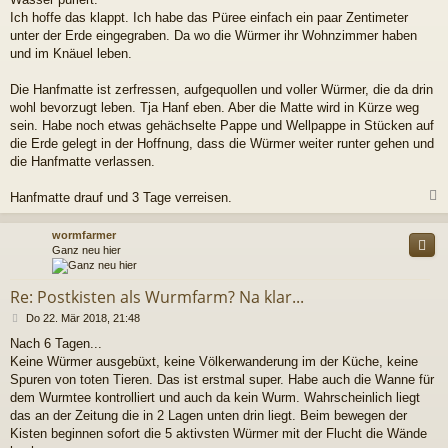
Ich hoffe das klappt. Ich habe das Püree einfach ein paar Zentimeter
unter der Erde eingegraben. Da wo die Würmer ihr Wohnzimmer haben
und im Knäuel leben.
Die Hanfmatte ist zerfressen, aufgequollen und voller Würmer, die da drin
wohl bevorzugt leben. Tja Hanf eben. Aber die Matte wird in Kürze weg
sein. Habe noch etwas gehächselte Pappe und Wellpappe in Stücken auf
die Erde gelegt in der Hoffnung, dass die Würmer weiter runter gehen und
die Hanfmatte verlassen.
Hanfmatte drauf und 3 Tage verreisen.
c
wormfarmer
Ganz neu hier
Re: Postkisten als Wurmfarm? Na klar...
B
Do 22. Mär 2018, 21:48
e
Nach 6 Tagen...
i
Keine Würmer ausgebüxt, keine Völkerwanderung im der Küche, keine
t
r
Spuren von toten Tieren. Das ist erstmal super. Habe auch die Wanne für
a
dem Wurmtee kontrolliert und auch da kein Wurm. Wahrscheinlich liegt
g
das an der Zeitung die in 2 Lagen unten drin liegt. Beim bewegen der
Kisten beginnen sofort die 5 aktivsten Würmer mit der Flucht die Wände