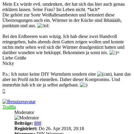
Mein Ex würde evtl. umdenken, der hat sich das hier auch genau
erklären lassen. Seine Frau? Im Leben nicht. *lach*
Die gehört zur Sorte Weißallesambesten und betoniert diese
Überzeugungen auch ein. Würmer in der Küche sind Ihbääääh,
punktum und aus.
Bei den Erdbeeren wars witzig. Ich hab diese zwei Handvoll
reingegeben, habs abends dem Gatten zeigen wollen und konnte
nichts mehr sehen weil sich die Würmer draufgestürzt hatten und
darüber wuselten wie bekloppt. Bekommen ja sonst nix.
Liebe Grüße
Nicky
P.s.: Ich nutze keine DIY Wurmfarm sondern eine
, kann das
aber im Profil nicht einstellen. Daher dieser Kompromiss. Und
immerhin hab ich sie ja selbst aufgebaut.
Nach
oben
Trulllla
Moderator
Beiträge:
888
Registriert:
Do 26. Apr 2018, 20:18
Wormery:
DIY Wormery