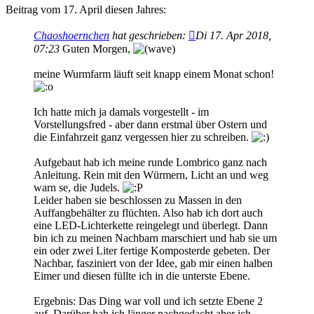
Beitrag vom 17. April diesen Jahres:
Chaoshoernchen
hat geschrieben:
Di 17. Apr 2018,
07:23
Guten Morgen,
meine Wurmfarm läuft seit knapp einem Monat schon!
Ich hatte mich ja damals vorgestellt - im
Vorstellungsfred - aber dann erstmal über Ostern und
die Einfahrzeit ganz vergessen hier zu schreiben.
Aufgebaut hab ich meine runde Lombrico ganz nach
Anleitung. Rein mit den Würmern, Licht an und weg
warn se, die Judels.
Leider haben sie beschlossen zu Massen in den
Auffangbehälter zu flüchten. Also hab ich dort auch
eine LED-Lichterkette reingelegt und überlegt. Dann
bin ich zu meinen Nachbarn marschiert und hab sie um
ein oder zwei Liter fertige Komposterde gebeten. Der
Nachbar, fasziniert von der Idee, gab mir einen halben
Eimer und diesen füllte ich in die unterste Ebene.
Ergebnis: Das Ding war voll und ich setzte Ebene 2
auf. Darüber hab ich länger nachgedacht aber ich