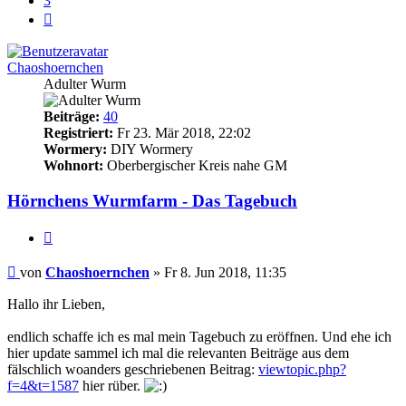
3
Nächste
Chaoshoernchen
Adulter Wurm
Beiträge:
40
Registriert:
Fr 23. Mär 2018, 22:02
Wormery:
DIY Wormery
Wohnort:
Oberbergischer Kreis nahe GM
Hörnchens Wurmfarm - Das Tagebuch
Zitieren
Beitrag
von
Chaoshoernchen
»
Fr 8. Jun 2018, 11:35
Hallo ihr Lieben,
endlich schaffe ich es mal mein Tagebuch zu eröffnen. Und ehe ich
hier update sammel ich mal die relevanten Beiträge aus dem
fälschlich woanders geschriebenen Beitrag:
viewtopic.php?
f=4&t=1587
hier rüber.