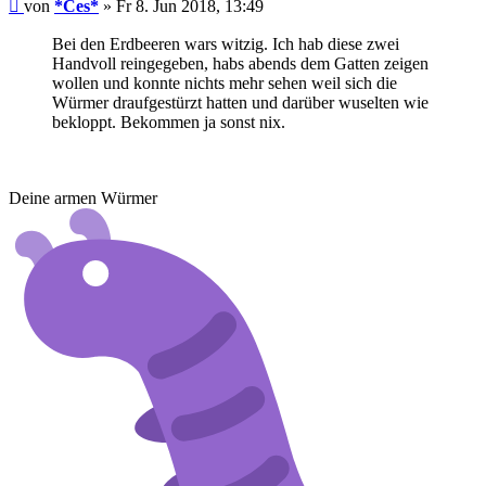
Beitrag
von
*Ces*
»
Fr 8. Jun 2018, 13:49
Bei den Erdbeeren wars witzig. Ich hab diese zwei
Handvoll reingegeben, habs abends dem Gatten zeigen
wollen und konnte nichts mehr sehen weil sich die
Würmer draufgestürzt hatten und darüber wuselten wie
bekloppt. Bekommen ja sonst nix.
Deine armen Würmer