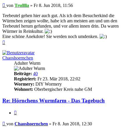
Beitrag
von
Trulllla
»
Fr 8. Jun 2018, 11:56
Teebeutel gehen hier auch gut. Als ich dem Besucherkind die
Würmchen zeigen wollte, habe ich am meisten am und um den
Teebeutel herum gefunden, und vor allem innen drin. Da waren
Würmer in Reinkultur.
Eine schöne Anekdote! Sie werden noch umdenken.
Nach
oben
Chaoshoernchen
Adulter Wurm
Beiträge:
40
Registriert:
Fr 23. Mär 2018, 22:02
Wormery:
DIY Wormery
Wohnort:
Oberbergischer Kreis nahe GM
Re: Hörnchens Wurmfarm - Das Tagebuch
Zitieren
Beitrag
von
Chaoshoernchen
»
Fr 8. Jun 2018, 12:30