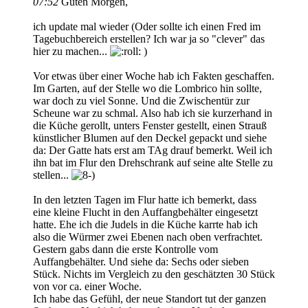
07:52
Guten Morgen,
ich update mal wieder (Oder sollte ich einen Fred im
Tagebuchbereich erstellen? Ich war ja so "clever" das
hier zu machen...
)
Vor etwas über einer Woche hab ich Fakten geschaffen.
Im Garten, auf der Stelle wo die Lombrico hin sollte,
war doch zu viel Sonne. Und die Zwischentür zur
Scheune war zu schmal. Also hab ich sie kurzerhand in
die Küche gerollt, unters Fenster gestellt, einen Strauß
künstlicher Blumen auf den Deckel gepackt und siehe
da: Der Gatte hats erst am TAg drauf bemerkt. Weil ich
ihn bat im Flur den Drehschrank auf seine alte Stelle zu
stellen...
In den letzten Tagen im Flur hatte ich bemerkt, dass
eine kleine Flucht in den Auffangbehälter eingesetzt
hatte. Ehe ich die Judels in die Küche karrte hab ich
also die Würmer zwei Ebenen nach oben verfrachtet.
Gestern gabs dann die erste Kontrolle vom
Auffangbehälter. Und siehe da: Sechs oder sieben
Stück. Nichts im Vergleich zu den geschätzten 30 Stück
von vor ca. einer Woche.
Ich habe das Gefühl, der neue Standort tut der ganzen