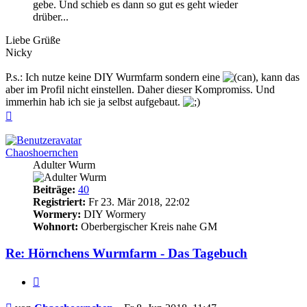
gebe. Und schieb es dann so gut es geht wieder
drüber...
Liebe Grüße
Nicky
P.s.: Ich nutze keine DIY Wurmfarm sondern eine
, kann das
aber im Profil nicht einstellen. Daher dieser Kompromiss. Und
immerhin hab ich sie ja selbst aufgebaut.
Nach
oben
Chaoshoernchen
Adulter Wurm
Beiträge:
40
Registriert:
Fr 23. Mär 2018, 22:02
Wormery:
DIY Wormery
Wohnort:
Oberbergischer Kreis nahe GM
Re: Hörnchens Wurmfarm - Das Tagebuch
Zitieren
Beitrag