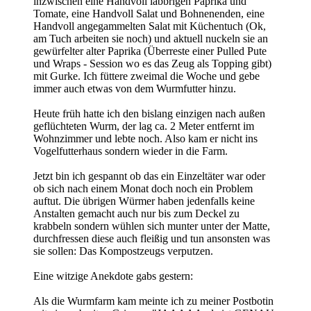
inzwischen eine Handvoll labbrigen Paprika und
Tomate, eine Handvoll Salat und Bohnenenden, eine
Handvoll angegammelten Salat mit Küchentuch (Ok,
am Tuch arbeiten sie noch) und aktuell nuckeln sie an
gewürfelter alter Paprika (Überreste einer Pulled Pute
und Wraps - Session wo es das Zeug als Topping gibt)
mit Gurke. Ich füttere zweimal die Woche und gebe
immer auch etwas von dem Wurmfutter hinzu.
Heute früh hatte ich den bislang einzigen nach außen
geflüchteten Wurm, der lag ca. 2 Meter entfernt im
Wohnzimmer und lebte noch. Also kam er nicht ins
Vogelfutterhaus sondern wieder in die Farm.
Jetzt bin ich gespannt ob das ein Einzeltäter war oder
ob sich nach einem Monat doch noch ein Problem
auftut. Die übrigen Würmer haben jedenfalls keine
Anstalten gemacht auch nur bis zum Deckel zu
krabbeln sondern wühlen sich munter unter der Matte,
durchfressen diese auch fleißig und tun ansonsten was
sie sollen: Das Kompostzeugs verputzen.
Eine witzige Anekdote gabs gestern:
Als die Wurmfarm kam meinte ich zu meiner Postbotin