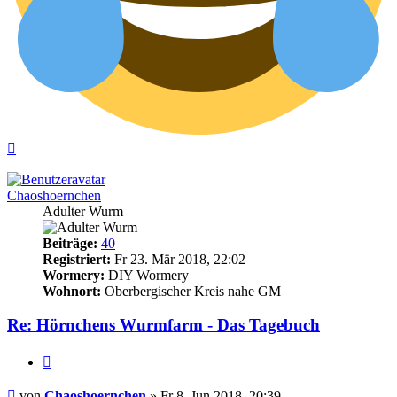
Nach
oben
Chaoshoernchen
Adulter Wurm
Beiträge:
40
Registriert:
Fr 23. Mär 2018, 22:02
Wormery:
DIY Wormery
Wohnort:
Oberbergischer Kreis nahe GM
Re: Hörnchens Wurmfarm - Das Tagebuch
Zitieren
Beitrag
von
Chaoshoernchen
»
Fr 8. Jun 2018, 20:39