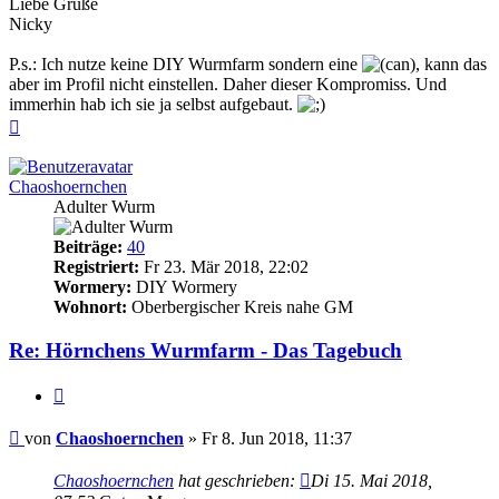
Liebe Grüße
Nicky
P.s.: Ich nutze keine DIY Wurmfarm sondern eine
, kann das
aber im Profil nicht einstellen. Daher dieser Kompromiss. Und
immerhin hab ich sie ja selbst aufgebaut.
Nach
oben
Chaoshoernchen
Adulter Wurm
Beiträge:
40
Registriert:
Fr 23. Mär 2018, 22:02
Wormery:
DIY Wormery
Wohnort:
Oberbergischer Kreis nahe GM
Re: Hörnchens Wurmfarm - Das Tagebuch
Zitieren
Beitrag
von
Chaoshoernchen
»
Fr 8. Jun 2018, 11:37
Chaoshoernchen
hat geschrieben:
Di 15. Mai 2018,