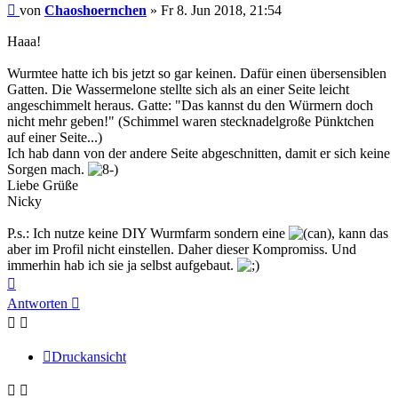
Beitrag
von
Chaoshoernchen
»
Fr 8. Jun 2018, 21:54
Haaa!
Wurmtee hatte ich bis jetzt so gar keinen. Dafür einen übersensiblen
Gatten. Die Wassermelone stellte sich als an einer Seite leicht
angeschimmelt heraus. Gatte: "Das kannst du den Würmern doch
nicht mehr geben!" (Schimmel waren stecknadelgroße Pünktchen
auf einer Seite...)
Ich hab dann von der andere Seite abgeschnitten, damit er sich keine
Sorgen mach.
Liebe Grüße
Nicky
P.s.: Ich nutze keine DIY Wurmfarm sondern eine
, kann das
aber im Profil nicht einstellen. Daher dieser Kompromiss. Und
immerhin hab ich sie ja selbst aufgebaut.
Nach
oben
Antworten
Druckansicht