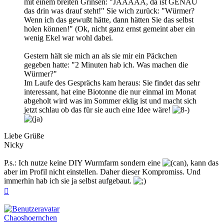
mit einem breiten Grinsen: "JAAAAA, da ist GENAU
das drin was drauf steht!" Sie wich zurück: "Würmer?
Wenn ich das gewußt hätte, dann hätten Sie das selbst
holen können!" (Ok, nicht ganz ernst gemeint aber ein
wenig Ekel war wohl dabei.
Gestern hält sie mich an als sie mir ein Päckchen
gegeben hatte: "2 Minuten hab ich. Was machen die
Würmer?"
Im Laufe des Gesprächs kam heraus: Sie findet das sehr
interessant, hat eine Biotonne die nur einmal im Monat
abgeholt wird was im Sommer eklig ist und macht sich
jetzt schlau ob das für sie auch eine Idee wäre!
Liebe Grüße
Nicky
P.s.: Ich nutze keine DIY Wurmfarm sondern eine
, kann das
aber im Profil nicht einstellen. Daher dieser Kompromiss. Und
immerhin hab ich sie ja selbst aufgebaut.
Nach
oben
Chaoshoernchen