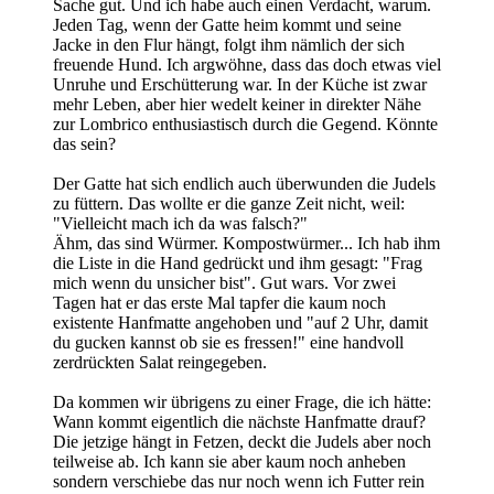
Sache gut. Und ich habe auch einen Verdacht, warum.
Jeden Tag, wenn der Gatte heim kommt und seine
Jacke in den Flur hängt, folgt ihm nämlich der sich
freuende Hund. Ich argwöhne, dass das doch etwas viel
Unruhe und Erschütterung war. In der Küche ist zwar
mehr Leben, aber hier wedelt keiner in direkter Nähe
zur Lombrico enthusiastisch durch die Gegend. Könnte
das sein?
Der Gatte hat sich endlich auch überwunden die Judels
zu füttern. Das wollte er die ganze Zeit nicht, weil:
"Vielleicht mach ich da was falsch?"
Ähm, das sind Würmer. Kompostwürmer... Ich hab ihm
die Liste in die Hand gedrückt und ihm gesagt: "Frag
mich wenn du unsicher bist". Gut wars. Vor zwei
Tagen hat er das erste Mal tapfer die kaum noch
existente Hanfmatte angehoben und "auf 2 Uhr, damit
du gucken kannst ob sie es fressen!" eine handvoll
zerdrückten Salat reingegeben.
Da kommen wir übrigens zu einer Frage, die ich hätte:
Wann kommt eigentlich die nächste Hanfmatte drauf?
Die jetzige hängt in Fetzen, deckt die Judels aber noch
teilweise ab. Ich kann sie aber kaum noch anheben
sondern verschiebe das nur noch wenn ich Futter rein