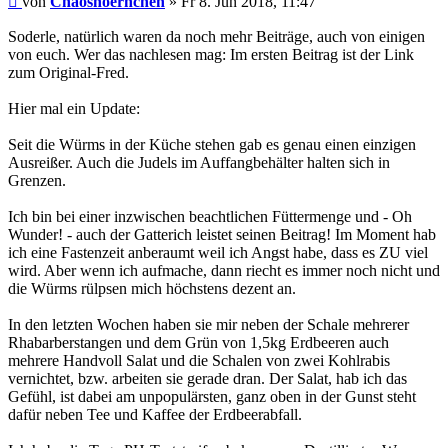
von
Chaoshoernchen
»
Fr 8. Jun 2018, 11:47
Soderle, natürlich waren da noch mehr Beiträge, auch von einigen
von euch. Wer das nachlesen mag: Im ersten Beitrag ist der Link
zum Original-Fred.
Hier mal ein Update:
Seit die Würms in der Küche stehen gab es genau einen einzigen
Ausreißer. Auch die Judels im Auffangbehälter halten sich in
Grenzen.
Ich bin bei einer inzwischen beachtlichen Füttermenge und - Oh
Wunder! - auch der Gatterich leistet seinen Beitrag! Im Moment hab
ich eine Fastenzeit anberaumt weil ich Angst habe, dass es ZU viel
wird. Aber wenn ich aufmache, dann riecht es immer noch nicht und
die Würms rülpsen mich höchstens dezent an.
In den letzten Wochen haben sie mir neben der Schale mehrerer
Rhabarberstangen und dem Grün von 1,5kg Erdbeeren auch
mehrere Handvoll Salat und die Schalen von zwei Kohlrabis
vernichtet, bzw. arbeiten sie gerade dran. Der Salat, hab ich das
Gefühl, ist dabei am unpopulärsten, ganz oben in der Gunst steht
dafür neben Tee und Kaffee der Erdbeerabfall.