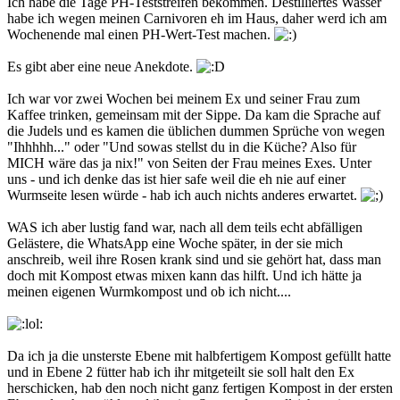
Ich habe die Tage PH-Teststreifen bekommen. Destilliertes Wasser
habe ich wegen meinen Carnivoren eh im Haus, daher werd ich am
Wochenende mal einen PH-Wert-Test machen.
Es gibt aber eine neue Anekdote.
Ich war vor zwei Wochen bei meinem Ex und seiner Frau zum
Kaffee trinken, gemeinsam mit der Sippe. Da kam die Sprache auf
die Judels und es kamen die üblichen dummen Sprüche von wegen
"Ihhhhh..." oder "Und sowas stellst du in die Küche? Also für
MICH wäre das ja nix!" von Seiten der Frau meines Exes. Unter
uns - und ich denke das ist hier safe weil die eh nie auf einer
Wurmseite lesen würde - hab ich auch nichts anderes erwartet.
WAS ich aber lustig fand war, nach all dem teils echt abfälligen
Gelästere, die WhatsApp eine Woche später, in der sie mich
anschreib, weil ihre Rosen krank sind und sie gehört hat, dass man
doch mit Kompost etwas mixen kann das hilft. Und ich hätte ja
meinen eigenen Wurmkompost und ob ich nicht....
Da ich ja die unsterste Ebene mit halbfertigem Kompost gefüllt hatte
und in Ebene 2 fütter hab ich ihr mitgeteilt sie soll halt den Ex
herschicken, hab den noch nicht ganz fertigen Kompost in der ersten