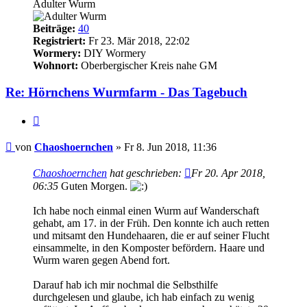
Adulter Wurm
Beiträge:
40
Registriert:
Fr 23. Mär 2018, 22:02
Wormery:
DIY Wormery
Wohnort:
Oberbergischer Kreis nahe GM
Re: Hörnchens Wurmfarm - Das Tagebuch
Zitieren
Beitrag
von
Chaoshoernchen
»
Fr 8. Jun 2018, 11:36
Chaoshoernchen
hat geschrieben:
Fr 20. Apr 2018,
06:35
Guten Morgen.
Ich habe noch einmal einen Wurm auf Wanderschaft
gehabt, am 17. in der Früh. Den konnte ich auch retten
und mitsamt den Hundehaaren, die er auf seiner Flucht
einsammelte, in den Komposter befördern. Haare und
Wurm waren gegen Abend fort.
Darauf hab ich mir nochmal die Selbsthilfe
durchgelesen und glaube, ich hab einfach zu wenig