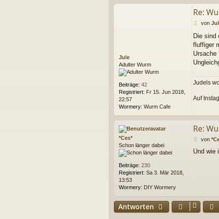
Re: Wur
B
von
Ju
e
Die sind 
i
fluffige
t
r
Ursache f
Jule
a
Ungleichg
Adulter Wurm
g
Judels w
Beiträge:
42
Registriert:
Fr 15. Jun 2018,
Auf Insta
22:57
Wormery:
Wurm Cafe
Re: Wur
*Ces*
B
von
*C
Schon länger dabei
e
Und wie 
i
t
Beiträge:
230
r
Registriert:
Sa 3. Mär 2018,
a
13:53
g
Wormery:
DIY Wormery
Antworten