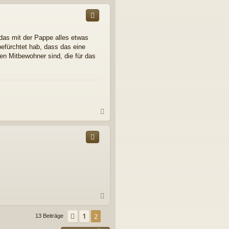
c
h
o
b
 das mit der Pappe alles etwas
e
efürchtet hab, dass das eine
n
ren Mitbewohner sind, die für das
N
a
c
h
o
b
e
n
N
a
c
1
Vorherige
2
13 Beiträge
h
o