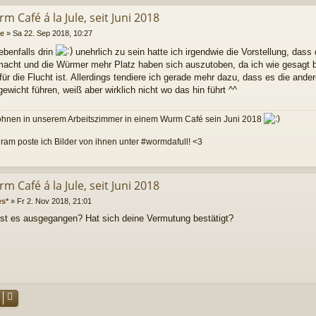
m Café á la Jule, seit Juni 2018
le
»
Sa 22. Sep 2018, 10:27
ebenfalls drin
unehrlich zu sein hatte ich irgendwie die Vorstellung, dass
r macht und die Würmer mehr Platz haben sich auszutoben, da ich wie gesagt b
ür die Flucht ist. Allerdings tendiere ich gerade mehr dazu, dass es die ande
ewicht führen, weiß aber wirklich nicht wo das hin führt ^^
ohnen in unserem Arbeitszimmer in einem Wurm Café sein Juni 2018
gram poste ich Bilder von ihnen unter #wormdafull! <3
m Café á la Jule, seit Juni 2018
es*
»
Fr 2. Nov 2018, 21:01
ist es ausgegangen? Hat sich deine Vermutung bestätigt?