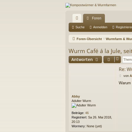
Foren
ch
Suche
Anmelden
Registriere
ne
Foren-Übersicht
Wurmfarm & Wur
llz
Wurm Café á la Jule, sei
ug
Antworten
riff
Re: Wu
B
von
A
e
Warum f
i
t
r
Abby
a
Adulter Wurm
g
Beiträge:
46
Registriert:
Sa 26. Mai 2018,
20:13
Wormery:
None (yet)