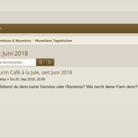
n
mkiste & Wurmbox
Wurmfarm Tagebücher
t Juni 2018
Suche
Erweiterte Suche
rm Café á la Jule, seit Juni 2018
bby
»
Do 20. Sep 2018, 20:09
ütterst du denn keine Gemüse oder Obstreste? Wie riecht deine Farm denn?