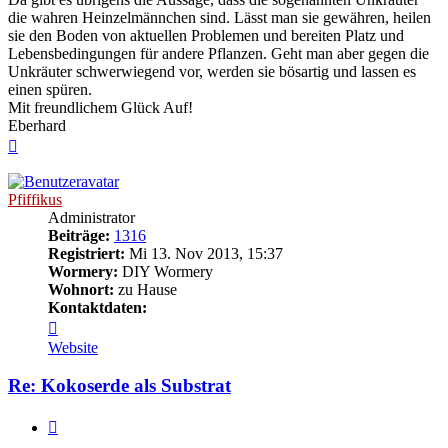
die wahren Heinzelmännchen sind. Lässt man sie gewähren, heilen
sie den Boden von aktuellen Problemen und bereiten Platz und
Lebensbedingungen für andere Pflanzen. Geht man aber gegen die
Unkräuter schwerwiegend vor, werden sie bösartig und lassen es
einen spüren.
Mit freundlichem Glück Auf!
Eberhard
Nach
oben
Pfiffikus
Administrator
Beiträge:
1316
Registriert:
Mi 13. Nov 2013, 15:37
Wormery:
DIY Wormery
Wohnort:
zu Hause
Kontaktdaten:
Kontaktdaten
von
Website
Pfiffikus
Re: Kokoserde als Substrat
Zitieren