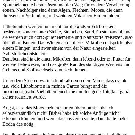
Spurenelemente herauslösen und den Weg für weitere Verwitterung
ebnen. Nachfolger sind dann Algen, Flechten, Moose, die dann
ihrerseits in Verbindung mit weiteren Mikroben Boden bilden.
Lithobionten werden nun nicht nur die großen Felsbrocken
besiedeln, sondern auch Steine, Steinchen, Sand, Gesteinsmehl, und
sie werden auch dort Spurenelemente und Nährstoffe freisetzen, also
überall im Boden. Das Wirkenlassen dieser Mikroben entspricht also
einem Düngen, und zwar einem von der Natur eingestellten
Nährstoffebereitstellen.
Daneben sind ja die einen Mikroben dann lebend oder tot Futter für
weitere Lebewesen, und das große Rad des ständigen Werdens und
Gehens und Stoffwechsels kann sich drehen.
Unter dem Strich erwarte ich mir also von dem Moos, dass es mir
u.a. viele Lithobionten in meinen Garten bringt und die
mikrobiologische Vielfalt erneuert, die durch eigene Tätigkeit ganz
sicher reduziert wurde.
Angst, dass das Moos meinen Garten übernimmt, habe ich
selbstverständlich nicht. Bisher habe ich solche Anflüge nicht
erkennen können, und wenn das passieren sollte, dann hätte mein
Boden das nötig.
Da gibt es übrigens die Aussage, dass die sogenannten Unkräuter