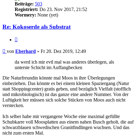
Beiträge:
503
Registriert:
Do 23. Nov 2017, 21:52
Wormery:
None (yet)
Re: Kokoserde als Substrat
Zitieren
Beitrag
von
Eberhard
»
Fr 20. Dez 2019, 12:49
da werd ich mir evtl mal was anderes überlegen, als
unterste Schicht im Auffangbecken
Die Naturfreundin könnte mal Moos in ihre Überlegungen
einbeziehen. Das könnte es bei einem kleinen Spaziergang (Natur
statt Shoppingcenter) gratis geben, und bezüglich Vielfalt (stofflich
und mikrobiologisch) ist das ganze eine andere Nummer. Von der
Luftigkeit her müssen sich solche Stücken von Moos auch nicht
verstecken.
Ich selber habe mir vergangene Woche eine maximal gefüllte
Schubkarre voll Moosplatten aus einem nahen Busch geholt, die auf
schwarzblauen schwedischen Granitfindlingen wuchsen. Und das
nicht zum ersten Mal.