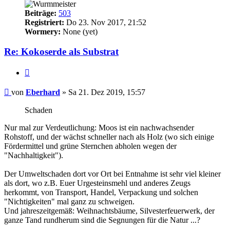
Beiträge:
503
Registriert:
Do 23. Nov 2017, 21:52
Wormery:
None (yet)
Re: Kokoserde als Substrat
Zitieren
Beitrag
von
Eberhard
»
Sa 21. Dez 2019, 15:57
Schaden
Nur mal zur Verdeutlichung: Moos ist ein nachwachsender
Rohstoff, und der wächst schneller nach als Holz (wo sich einige
Fördermittel und grüne Sternchen abholen wegen der
"Nachhaltigkeit").
Der Umweltschaden dort vor Ort bei Entnahme ist sehr viel kleiner
als dort, wo z.B. Euer Urgesteinsmehl und anderes Zeugs
herkommt, von Transport, Handel, Verpackung und solchen
"Nichtigkeiten" mal ganz zu schweigen.
Und jahreszeitgemäß: Weihnachtsbäume, Silvesterfeuerwerk, der
ganze Tand rundherum sind die Segnungen für die Natur ...?