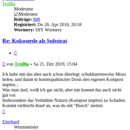
Trulllla
Moderator
Beiträge:
888
Registriert:
Do 26. Apr 2018, 20:18
Wormery:
DIY Wormery
Re: Kokoserde als Substrat
Zitieren
Beitrag
von
Trulllla
»
Sa 21. Dez 2019, 15:04
Ich habe mir das aber auch schon überlegt: schubkarrenweise Moos
holen, und damit in homöopathischer Dosis den eigenen Kompost
impfen...
Was man darf, weiß ich gar nicht, aber mir kommt das auch nicht
gut vor.
Insbesondere das Verhältnis Nutzen (Kompost impfen) zu Schaden.
Kommt vielleicht drauf an, was du mit "Busch" meinst.
Nach
oben
Eberhard
Wurmmeister