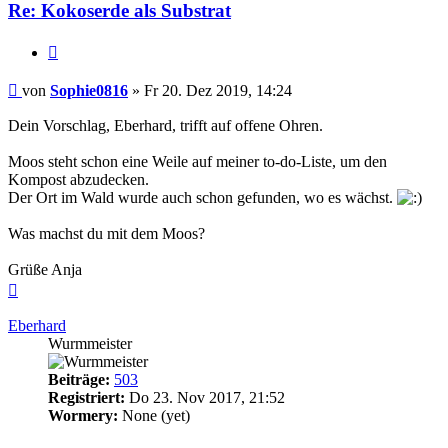
Re: Kokoserde als Substrat
Zitieren
Beitrag
von
Sophie0816
»
Fr 20. Dez 2019, 14:24
Dein Vorschlag, Eberhard, trifft auf offene Ohren.
Moos steht schon eine Weile auf meiner to-do-Liste, um den
Kompost abzudecken.
Der Ort im Wald wurde auch schon gefunden, wo es wächst.
Was machst du mit dem Moos?
Grüße Anja
Nach
oben
Eberhard
Wurmmeister
Beiträge:
503
Registriert:
Do 23. Nov 2017, 21:52
Wormery:
None (yet)