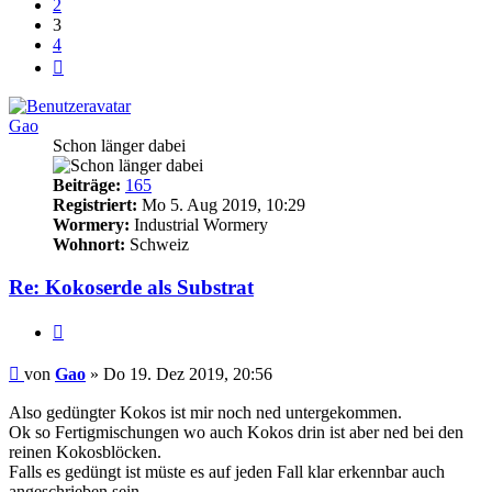
2
3
4
Nächste
Gao
Schon länger dabei
Beiträge:
165
Registriert:
Mo 5. Aug 2019, 10:29
Wormery:
Industrial Wormery
Wohnort:
Schweiz
Re: Kokoserde als Substrat
Zitieren
Beitrag
von
Gao
»
Do 19. Dez 2019, 20:56
Also gedüngter Kokos ist mir noch ned untergekommen.
Ok so Fertigmischungen wo auch Kokos drin ist aber ned bei den
reinen Kokosblöcken.
Falls es gedüngt ist müste es auf jeden Fall klar erkennbar auch
angeschrieben sein.