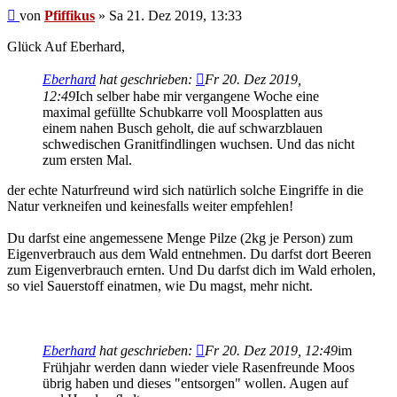
Beitrag
von
Pfiffikus
»
Sa 21. Dez 2019, 13:33
Glück Auf Eberhard,
Eberhard
hat geschrieben:
Fr 20. Dez 2019,
12:49
Ich selber habe mir vergangene Woche eine
maximal gefüllte Schubkarre voll Moosplatten aus
einem nahen Busch geholt, die auf schwarzblauen
schwedischen Granitfindlingen wuchsen. Und das nicht
zum ersten Mal.
der echte Naturfreund wird sich natürlich solche Eingriffe in die
Natur verkneifen und keinesfalls weiter empfehlen!
Du darfst eine angemessene Menge Pilze (2kg je Person) zum
Eigenverbrauch aus dem Wald entnehmen. Du darfst dort Beeren
zum Eigenverbrauch ernten. Und Du darfst dich im Wald erholen,
so viel Sauerstoff einatmen, wie Du magst, mehr nicht.
Eberhard
hat geschrieben:
Fr 20. Dez 2019, 12:49
im
Frühjahr werden dann wieder viele Rasenfreunde Moos
übrig haben und dieses "entsorgen" wollen. Augen auf