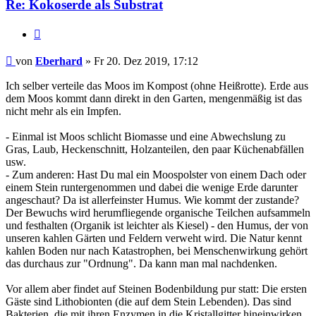
Re: Kokoserde als Substrat
Zitieren
Beitrag
von
Eberhard
»
Fr 20. Dez 2019, 17:12
Ich selber verteile das Moos im Kompost (ohne Heißrotte). Erde aus
dem Moos kommt dann direkt in den Garten, mengenmäßig ist das
nicht mehr als ein Impfen.
- Einmal ist Moos schlicht Biomasse und eine Abwechslung zu
Gras, Laub, Heckenschnitt, Holzanteilen, den paar Küchenabfällen
usw.
- Zum anderen: Hast Du mal ein Moospolster von einem Dach oder
einem Stein runtergenommen und dabei die wenige Erde darunter
angeschaut? Da ist allerfeinster Humus. Wie kommt der zustande?
Der Bewuchs wird herumfliegende organische Teilchen aufsammeln
und festhalten (Organik ist leichter als Kiesel) - den Humus, der von
unseren kahlen Gärten und Feldern verweht wird. Die Natur kennt
kahlen Boden nur nach Katastrophen, bei Menschenwirkung gehört
das durchaus zur "Ordnung". Da kann man mal nachdenken.
Vor allem aber findet auf Steinen Bodenbildung pur statt: Die ersten
Gäste sind Lithobionten (die auf dem Stein Lebenden). Das sind
Bakterien, die mit ihren Enzymen in die Kristallgitter hineinwirken,