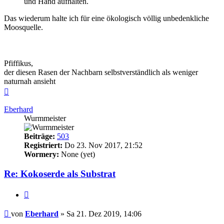
und Hand aufhalten.
Das wiederum halte ich für eine ökologisch völlig unbedenkliche
Moosquelle.
Pfiffikus,
der diesen Rasen der Nachbarn selbstverständlich als weniger
naturnah ansieht
Nach
oben
Eberhard
Wurmmeister
Beiträge:
503
Registriert:
Do 23. Nov 2017, 21:52
Wormery:
None (yet)
Re: Kokoserde als Substrat
Zitieren
Beitrag
von
Eberhard
»
Sa 21. Dez 2019, 14:06