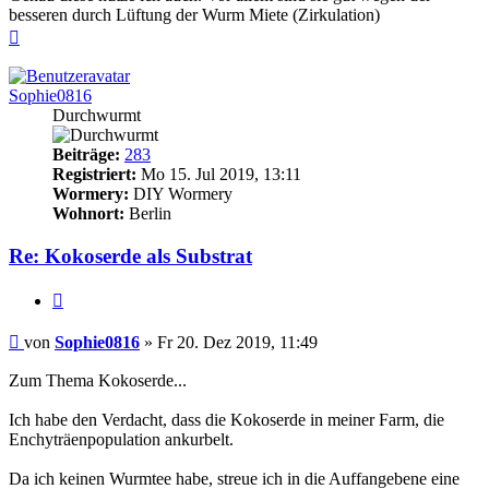
besseren durch Lüftung der Wurm Miete (Zirkulation)
Nach
oben
Sophie0816
Durchwurmt
Beiträge:
283
Registriert:
Mo 15. Jul 2019, 13:11
Wormery:
DIY Wormery
Wohnort:
Berlin
Re: Kokoserde als Substrat
Zitieren
Beitrag
von
Sophie0816
»
Fr 20. Dez 2019, 11:49
Zum Thema Kokoserde...
Ich habe den Verdacht, dass die Kokoserde in meiner Farm, die
Enchyträenpopulation ankurbelt.
Da ich keinen Wurmtee habe, streue ich in die Auffangebene eine