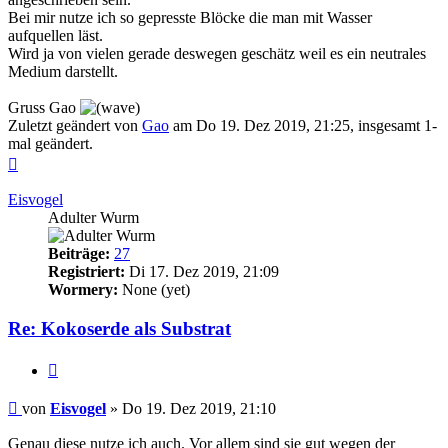
Bei mir nutze ich so gepresste Blöcke die man mit Wasser
aufquellen läst.
Wird ja von vielen gerade deswegen geschätz weil es ein neutrales
Medium darstellt.
Gruss Gao
Zuletzt geändert von
Gao
am Do 19. Dez 2019, 21:25, insgesamt 1-
mal geändert.
Nach
oben
Eisvogel
Adulter Wurm
Beiträge:
27
Registriert:
Di 17. Dez 2019, 21:09
Wormery:
None (yet)
Re: Kokoserde als Substrat
Zitieren
Beitrag
von
Eisvogel
»
Do 19. Dez 2019, 21:10
Genau diese nutze ich auch. Vor allem sind sie gut wegen der