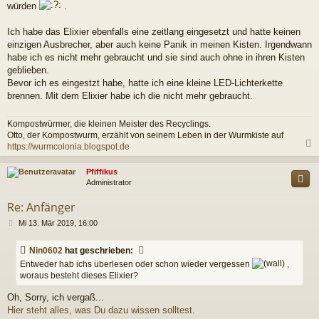
würden
.
Ich habe das Elixier ebenfalls eine zeitlang eingesetzt und hatte keinen
einzigen Ausbrecher, aber auch keine Panik in meinen Kisten. Irgendwann
habe ich es nicht mehr gebraucht und sie sind auch ohne in ihren Kisten
geblieben.
Bevor ich es eingestzt habe, hatte ich eine kleine LED-Lichterkette
brennen. Mit dem Elixier habe ich die nicht mehr gebraucht.
Kompostwürmer, die kleinen Meister des Recyclings.
Otto, der Kompostwurm, erzählt von seinem Leben in der Wurmkiste auf
https://wurmcolonia.blogspot.de
c
Pfiffikus
Administrator
Re: Anfänger
B
Mi 13. Mär 2019, 16:00
e
i
Nin0602
hat geschrieben:
t
Entweder hab ichs überlesen oder schon wieder vergessen
,
r
woraus besteht dieses Elixier?
a
g
Oh, Sorry, ich vergaß...
Hier steht alles, was Du dazu wissen solltest.