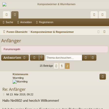
ch
or
n
eg
Suche
Anmelden
Registrieren
ne
en
m
ist
S
Foren-Übersicht
Kompostwürmer & Regenwürmer
llz
el
rie
u
Anfänger
c
ug
de
re
h
Forumsregeln
riff
n
n
e
Suche
Erweiter
Antworten
1
Vorherige
2
15 Beiträge
Kistenwurm
Wurmling
Re: Anfänger
B
Mi 13. Mär 2019, 09:22
e
Hallo Nin0602 und herzlich Willkommen!
i
t
r