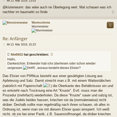
B
Mi 13. Mär 2019, 13:03
e
@kistenwurm: das wäre auch ne Überlegung wert. Mal schauen was ich
i
nachher im baumarkt so finde
t
r
a
c
Wurmcolonia
g
Wurmmeister
Re: Anfänger
B
Mi 13. Mär 2019, 15:23
e
i
Nin0602
hat geschrieben:
t
Hallo,
r
Dankeschön. Entweder hab ichs überlesen oder schon wieder
a
g
vergessen
, woraus besteht dieses Elixier?
Das Elixier von Pfiffikus besteht aus einer gesättigten Lösung aus
Apfelessig und Salz. Damit streicht man z.B. mit einem Wattestäbchen
(natürlich mit Papierschaft
) die Oberkante des Behältnisses ein und
es entsteht nach Trocknung eine Art "Kruste". Evtl. muss man die
Prozedur (mehrfach) wiederholen. Da diese "Kruste" sauer und salzig ist,
was die Judels beides hassen, kriechen sie da (normalerweise) nicht
drüber. Deshalb sollte man regelmäßig nach ihnen schauen, ob alles in
Ordnung ist, wenn man sie mit diesem Elixier quasi einsperrt. Ich weiß
nicht, ob sie bei einer Panik, z.B. Sauerstoffmangel, da drüber kriechen