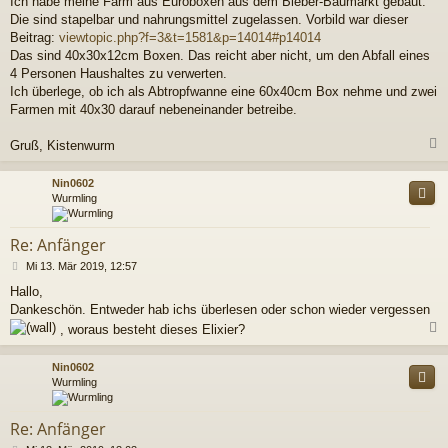
Ich habe meine Farm aus Euroboxen aus dem Bieber-Baumarkt gebaut.
a
Die sind stapelbar und nahrungsmittel zugelassen. Vorbild war dieser
g
Beitrag:
viewtopic.php?f=3&t=1581&p=14014#p14014
Das sind 40x30x12cm Boxen. Das reicht aber nicht, um den Abfall eines
4 Personen Haushaltes zu verwerten.
Ich überlege, ob ich als Abtropfwanne eine 60x40cm Box nehme und zwei
Farmen mit 40x30 darauf nebeneinander betreibe.
Gruß, Kistenwurm
c
Nin0602
Wurmling
Re: Anfänger
B
Mi 13. Mär 2019, 12:57
e
Hallo,
i
Dankeschön. Entweder hab ichs überlesen oder schon wieder vergessen
t
r
, woraus besteht dieses Elixier?
a
g
c
Nin0602
Wurmling
Re: Anfänger