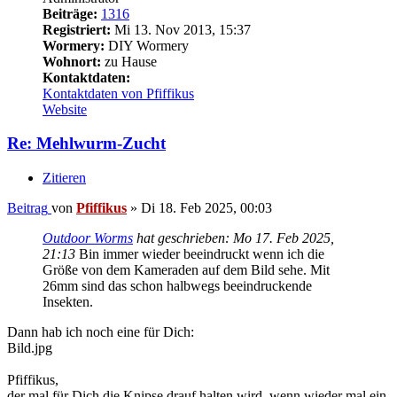
Beiträge:
1316
Registriert:
Mi 13. Nov 2013, 15:37
Wormery:
DIY Wormery
Wohnort:
zu Hause
Kontaktdaten:
Kontaktdaten von Pfiffikus
Website
Re: Mehlwurm-Zucht
Zitieren
Beitrag
von
Pfiffikus
»
Di 18. Feb 2025, 00:03
Outdoor Worms
hat geschrieben:
Mo 17. Feb 2025,
21:13
Bin immer wieder beeindruckt wenn ich die
Größe von dem Kameraden auf dem Bild sehe. Mit
26mm sind das schon halbwegs beeindruckende
Insekten.
Dann hab ich noch eine für Dich:
Bild.jpg
Pfiffikus,
der mal für Dich die Knipse drauf halten wird, wenn wieder mal ein