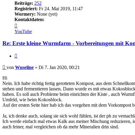
Beiträge:
252
Registriert:
Fr 24. Mai 2019, 11:47
Wormery:
None (yet)
Kontaktdaten:
Kontaktdaten
von
YouTube
Wuseline
Re: Erste kleine Wurmfarm - Vorbereitungen mit Ko
Zitieren
Beitrag
von
Wuseline
»
Di 7. Jan 2020, 00:21
Hi
Nein. Ich habe richtig fertig gerotteten Kompost, aus dem Schnellko
stehen und fermentieren lassen. Dann wurde es mit etwas Kokosblock 
haben. Es soll auch Probleme beim einrichten der Kiste , auch Wurmfl
Umfeld, wie beim Kokosblock.
Auf der ersten Seite hier hab ich das vorgehen mit dem Vorkompost be
Ja, ich denke auch, solang sie sich wohl fühlen, ist der ph zu verna
Ich werde einfach mal etwas Kalk aus meiner Mischung reduzieren, ic
auch feiner, mal vergleichen ob da mehr Mineralien drin sind.