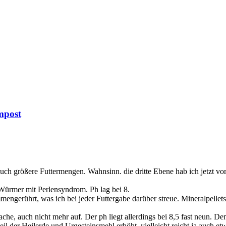
mpost
 auch größere Futtermengen. Wahnsinn. die dritte Ebene hab ich jetzt v
 Würmer mit Perlensyndrom. Ph lag bei 8.
ngerührt, was ich bei jeder Futtergabe darüber streue. Mineralpellets 
ache, auch nicht mehr auf. Der ph liegt allerdings bei 8,5 fast neun.
teil der Heilerde und Urgesteinsmehl erhöht, vielleicht reicht ja auch e