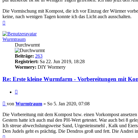
Die Vormischung mit Kompost, die ich vor Einzug der Würmer vorbere
keine, nach wenigen Tagen konnte ich das Licht auch ausschalten.
Nach
oben
Wurmtraum
Durchwurmt
Beiträge:
263
Registriert:
Sa 22. Jun 2019, 18:28
Wormery:
DIY Wormery
Re: Erste kleine Wurmfarm - Vorbereitungen mit Ko
Zitieren
Beitrag
von
Wurmtraum
»
So 5. Jan 2020, 07:08
Die Vorbereitung mit dem Kompost bzw. einen Vorkompost ansetzen is
Gestern hatte ich auch mal den PH-Wert getestet. War auch bei 8 gele
Ich streue abwechslungsweise Sand, Urgesteinsmehl , Kalk und Eiersc
Den Judels geht es prächtig. Die Dendros groß und fett. Die Andrei i
Nach