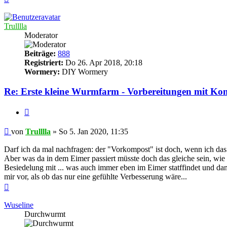
oben
Trulllla
Moderator
Beiträge:
888
Registriert:
Do 26. Apr 2018, 20:18
Wormery:
DIY Wormery
Re: Erste kleine Wurmfarm - Vorbereitungen mit Ko
Zitieren
Beitrag
von
Trulllla
»
So 5. Jan 2020, 11:35
Darf ich da mal nachfragen: der "Vorkompost" ist doch, wenn ich das
Aber was da in dem Eimer passiert müsste doch das gleiche sein, wie
Besiedelung mit ... was auch immer eben im Eimer statffindet und dan
mir vor, als ob das nur eine gefühlte Verbesserung wäre...
Nach
oben
Wuseline
Durchwurmt