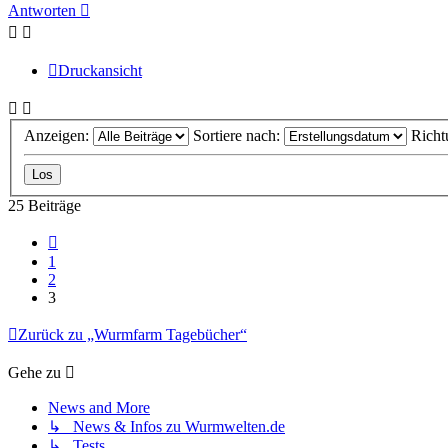
oben
Antworten
Druckansicht
Anzeigen:
Sortiere nach:
Richt
25 Beiträge
Vorherige
1
2
3
Zurück zu „Wurmfarm Tagebücher“
Gehe zu
News and More
↳ News & Infos zu Wurmwelten.de
↳ Tests