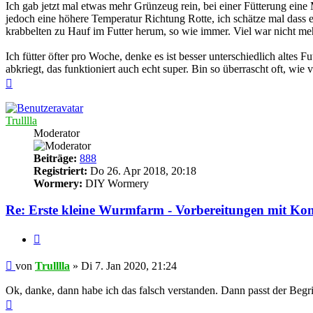
Ich gab jetzt mal etwas mehr Grünzeug rein, bei einer Fütterung eine M
jedoch eine höhere Temperatur Richtung Rotte, ich schätze mal dass e
krabbelten zu Hauf im Futter herum, so wie immer. Viel war nicht me
Ich fütter öfter pro Woche, denke es ist besser unterschiedlich altes 
abkriegt, das funktioniert auch echt super. Bin so überrascht oft, wie v
Nach
oben
Trulllla
Moderator
Beiträge:
888
Registriert:
Do 26. Apr 2018, 20:18
Wormery:
DIY Wormery
Re: Erste kleine Wurmfarm - Vorbereitungen mit Ko
Zitieren
Beitrag
von
Trulllla
»
Di 7. Jan 2020, 21:24
Ok, danke, dann habe ich das falsch verstanden. Dann passt der Begr
Nach