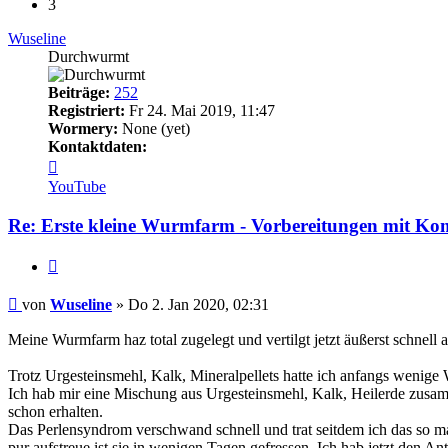
3
Wuseline
Durchwurmt
Beiträge:
252
Registriert:
Fr 24. Mai 2019, 11:47
Wormery:
None (yet)
Kontaktdaten:
Kontaktdaten
von
YouTube
Wuseline
Re: Erste kleine Wurmfarm - Vorbereitungen mit Ko
Zitieren
Beitrag
von
Wuseline
»
Do 2. Jan 2020, 02:31
Meine Wurmfarm haz total zugelegt und vertilgt jetzt äußerst schnell
Trotz Urgesteinsmehl, Kalk, Mineralpellets hatte ich anfangs wenige
Ich hab mir eine Mischung aus Urgesteinsmehl, Kalk, Heilerde zusamme
schon erhalten.
Das Perlensyndrom verschwand schnell und trat seitdem ich das so m
pur aufstreue ist sie in wenigen Tagen gefressen. Ich hab jetzt den An