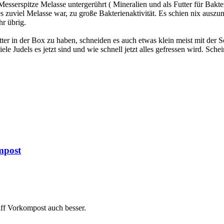
esserspitze Melasse untergerührt ( Mineralien und als Futter für Bakteri
s zuviel Melasse war, zu große Bakterienaktivität. Es schien nix auszu
hr übrig.
Futter in der Box zu haben, schneiden es auch etwas klein meist mit der 
iele Judels es jetzt sind und wie schnell jetzt alles gefressen wird. Sche
mpost
iff Vorkompost auch besser.