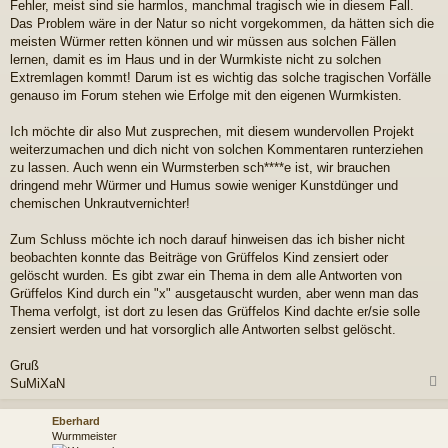
Fehler, meist sind sie harmlos, manchmal tragisch wie in diesem Fall.
Das Problem wäre in der Natur so nicht vorgekommen, da hätten sich die
meisten Würmer retten können und wir müssen aus solchen Fällen
lernen, damit es im Haus und in der Wurmkiste nicht zu solchen
Extremlagen kommt! Darum ist es wichtig das solche tragischen Vorfälle
genauso im Forum stehen wie Erfolge mit den eigenen Wurmkisten.
Ich möchte dir also Mut zusprechen, mit diesem wundervollen Projekt
weiterzumachen und dich nicht von solchen Kommentaren runterziehen
zu lassen. Auch wenn ein Wurmsterben sch****e ist, wir brauchen
dringend mehr Würmer und Humus sowie weniger Kunstdünger und
chemischen Unkrautvernichter!
Zum Schluss möchte ich noch darauf hinweisen das ich bisher nicht
beobachten konnte das Beiträge von Grüffelos Kind zensiert oder
gelöscht wurden. Es gibt zwar ein Thema in dem alle Antworten von
Grüffelos Kind durch ein "x" ausgetauscht wurden, aber wenn man das
Thema verfolgt, ist dort zu lesen das Grüffelos Kind dachte er/sie solle
zensiert werden und hat vorsorglich alle Antworten selbst gelöscht.
Gruß
SuMiXaN
c
Eberhard
Wurmmeister