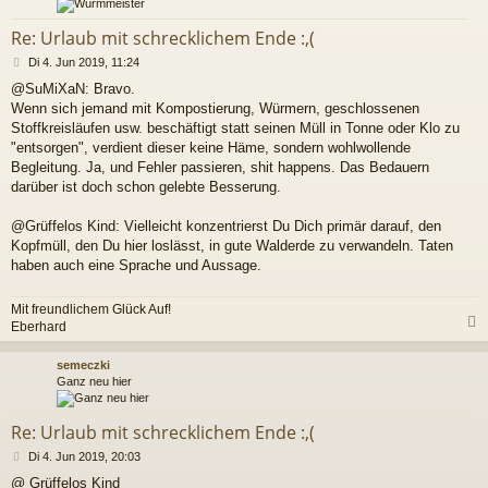
Re: Urlaub mit schrecklichem Ende :,(
B
Di 4. Jun 2019, 11:24
e
@SuMiXaN: Bravo.
i
Wenn sich jemand mit Kompostierung, Würmern, geschlossenen
t
r
Stoffkreisläufen usw. beschäftigt statt seinen Müll in Tonne oder Klo zu
a
"entsorgen", verdient dieser keine Häme, sondern wohlwollende
g
Begleitung. Ja, und Fehler passieren, shit happens. Das Bedauern
darüber ist doch schon gelebte Besserung.
@Grüffelos Kind: Vielleicht konzentrierst Du Dich primär darauf, den
Kopfmüll, den Du hier loslässt, in gute Walderde zu verwandeln. Taten
haben auch eine Sprache und Aussage.
Mit freundlichem Glück Auf!
Eberhard
c
semeczki
Ganz neu hier
Re: Urlaub mit schrecklichem Ende :,(
B
Di 4. Jun 2019, 20:03
e
@ Grüffelos Kind
i