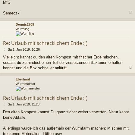
MfG
Semeczki
c
Dennis2709
Wurmling
Re: Urlaub mit schrecklichem Ende :,(
B
Sa 1. Jun 2019, 10:26
e
Vielleicht kannst du den alten Kompost mit frischer Erde mischen,
i
sodass du zumindest einen Teil der zersetzenden Bakterien erhalten
t
r
kannst und die Box schneller anläuft.
a
g
c
Eberhard
Wurmmeister
Re: Urlaub mit schrecklichem Ende :,(
B
Sa 1. Jun 2019, 11:28
e
Den alten Kompost kannst Du ganz sicher weiter verwerten, Natur kennt
i
keine Abfälle.
t
r
a
Allerdings würde ich das außerhalb der Wurmfarm machen: Mischen mit
g
trockenen Materialien, Lüften usw.