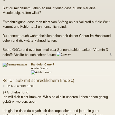
t
r
Bist du mit deinem Leben so unzufrieden dass du mir hier eine
a
Moralpredigt halten willst?
g
Entschuldigung, dass man nicht von Anfang an als Vollprofi auf die Welt
kommt und Fehler total unmenschlich sind.
Du konntest auch wahrscheinlich schon seit deiner Geburt im Handstand
gehen und rückwärts Fahrrad fahren.
Beste Grüße und eventuell mal paar Sonnenstrahlen tanken. Vitamin D
schafft Abhilfe bei schlechter Laune
c
RandolphCarter7
Adulter Wurm
Re: Urlaub mit schrecklichem Ende :,(
B
Do 6. Jun 2019, 13:08
e
@ Grüffelos Kind
i
Ich will dich nicht kränken. Wir sind alle in unseren Leben schon genug
t
r
gekränkt worden, aber:
a
g
Ich glaube dass du psychisch dekompensierst und jetzt ein guter