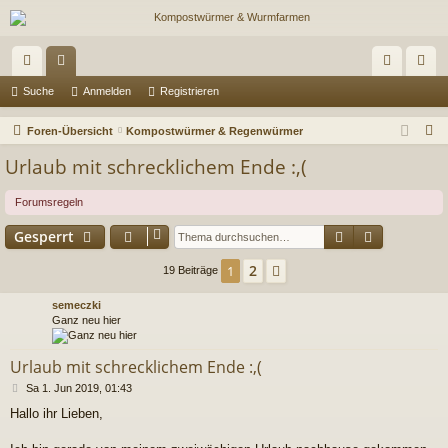
ch
or
n
eg
Suche
Anmelden
Registrieren
ne
en
m
ist
S
Foren-Übersicht
Kompostwürmer & Regenwürmer
llz
el
rie
u
Urlaub mit schrecklichem Ende :,(
c
ug
de
re
h
Forumsregeln
riff
n
n
e
Suche
Erweitert
Gesperrt
2
1
Nächste
19 Beiträge
semeczki
Ganz neu hier
Urlaub mit schrecklichem Ende :,(
B
Sa 1. Jun 2019, 01:43
e
Hallo ihr Lieben,
i
t
r