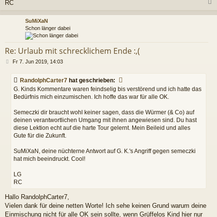
RC
c
SuMiXaN
Schon länger dabei
Re: Urlaub mit schrecklichem Ende :,(
B
Fr 7. Jun 2019, 14:03
e
i
RandolphCarter7
hat geschrieben:
t
G. Kinds Kommentare waren feindselig bis verstörend und ich hatte das
r
Bedürfnis mich einzumischen. Ich hoffe das war für alle OK.
a
g
Semeczki dir braucht wohl keiner sagen, dass die Würmer (& Co) auf
deinen verantwortlichen Umgang mit ihnen angewiesen sind. Du hast
diese Lektion echt auf die harte Tour gelernt. Mein Beileid und alles
Gute für die Zukunft.
SuMiXaN, deine nüchterne Antwort auf G. K.'s Angriff gegen semeczki
hat mich beeindruckt. Cool!
LG
RC
Hallo RandolphCarter7,
Vielen dank für deine netten Worte! Ich sehe keinen Grund warum deine
Einmischung nicht für alle OK sein sollte, wenn Grüffelos Kind hier nur