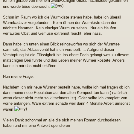
Ich bin gerade von meinem zweiwöchigen Urlaub nachhause gekommen
a
und wurde böse überrascht
g
Schon im Raum wo ich die Wurmkiste stehen habe, habe ich überall
Wurmkadaver vorgefunden.. Beim öffnen der Wurmkiste dann der
nächste Hammer.. Kein einziger Wurm zu sehen.. Nur ein Haufen
verfaultes Obst und Gemüse extremst feucht, eher nass.
Dann habe ich unten einen Blick reingeworfen wo sich der Wurmtee
sammelt, das Ablassventil hat sich verstopft..... Aufgrund dieser
Verstopfung ist die Flüssigkeit bis ins obere Fach gelangt was zu diesem
matschigen Brei führte und das Leben meiner Würmer kostete. Anders
kann ich mir das nicht erklären..
Nun meine Frage:
Nachdem ich mir neue Würmer bestellt habe, wollte ich mal fragen ob ich
dann meine neue Population auf den alten Kompost tun kann ( natürlich
wenn dieser nicht mehr so klitschnass ist). Oder sollte ich komplett von
vorne anfangen. Wäre extrem schade weil dann 4 Monate Arbeit umsonst
waren
Vielen Dank schonmal an alle die sich meinen Roman durchgelesen
haben und mir eine Antwort spendieren