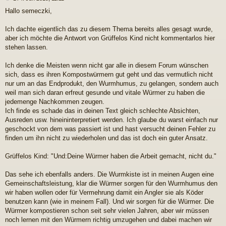
e
Hallo semeczki,
i
t
r
Ich dachte eigentlich das zu diesem Thema bereits alles gesagt wurde,
a
aber ich möchte die Antwort von Grüffelos Kind nicht kommentarlos hier
g
stehen lassen.
Ich denke die Meisten wenn nicht gar alle in diesem Forum wünschen
sich, dass es ihren Kompostwürmern gut geht und das vermutlich nicht
nur um an das Endprodukt, den Wurmhumus, zu gelangen, sondern auch
weil man sich daran erfreut gesunde und vitale Würmer zu haben die
jedemenge Nachkommen zeugen.
Ich finde es schade das in deinen Text gleich schlechte Absichten,
Ausreden usw. hineininterpretiert werden. Ich glaube du warst einfach nur
geschockt von dem was passiert ist und hast versucht deinen Fehler zu
finden um ihn nicht zu wiederholen und das ist doch ein guter Ansatz.
Grüffelos Kind: "Und:Deine Würmer haben die Arbeit gemacht, nicht du."
Das sehe ich ebenfalls anders. Die Wurmkiste ist in meinen Augen eine
Gemeinschaftsleistung, klar die Würmer sorgen für den Wurmhumus den
wir haben wollen oder für Vermehrung damit ein Angler sie als Köder
benutzen kann (wie in meinem Fall). Und wir sorgen für die Würmer. Die
Würmer kompostieren schon seit sehr vielen Jahren, aber wir müssen
noch lernen mit den Würmern richtig umzugehen und dabei machen wir