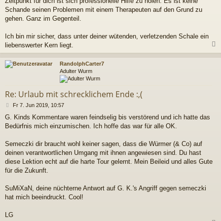
Zeitpunkt für dich ist sich professionelle Hilfe zu holen. Es ist keine
Schande seinen Problemen mit einem Therapeuten auf den Grund zu
gehen. Ganz im Gegenteil.
Ich bin mir sicher, dass unter deiner wütenden, verletzenden Schale ein
liebenswerter Kern liegt.
c
RandolphCarter7
Adulter Wurm
Re: Urlaub mit schrecklichem Ende :,(
B
Fr 7. Jun 2019, 10:57
e
G. Kinds Kommentare waren feindselig bis verstörend und ich hatte das
i
Bedürfnis mich einzumischen. Ich hoffe das war für alle OK.
t
r
a
Semeczki dir braucht wohl keiner sagen, dass die Würmer (& Co) auf
g
deinen verantwortlichen Umgang mit ihnen angewiesen sind. Du hast
diese Lektion echt auf die harte Tour gelernt. Mein Beileid und alles Gute
für die Zukunft.
SuMiXaN, deine nüchterne Antwort auf G. K.'s Angriff gegen semeczki
hat mich beeindruckt. Cool!
LG