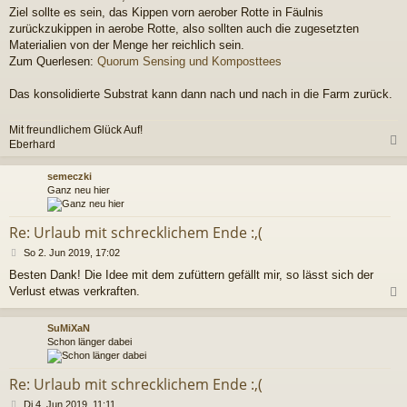
Ziel sollte es sein, das Kippen vorn aerober Rotte in Fäulnis
zurückzukippen in aerobe Rotte, also sollten auch die zugesetzten
Materialien von der Menge her reichlich sein.
Zum Querlesen:
Quorum Sensing und Komposttees
Das konsolidierte Substrat kann dann nach und nach in die Farm zurück.
Mit freundlichem Glück Auf!
Eberhard
c
semeczki
Ganz neu hier
Re: Urlaub mit schrecklichem Ende :,(
B
So 2. Jun 2019, 17:02
e
Besten Dank! Die Idee mit dem zufüttern gefällt mir, so lässt sich der
i
Verlust etwas verkraften.
t
r
a
c
SuMiXaN
g
Schon länger dabei
Re: Urlaub mit schrecklichem Ende :,(
B
Di 4. Jun 2019, 11:11