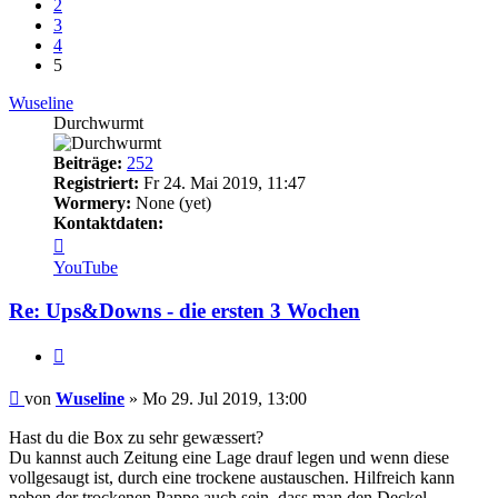
2
3
4
5
Wuseline
Durchwurmt
Beiträge:
252
Registriert:
Fr 24. Mai 2019, 11:47
Wormery:
None (yet)
Kontaktdaten:
Kontaktdaten
von
YouTube
Wuseline
Re: Ups&Downs - die ersten 3 Wochen
Zitieren
Beitrag
von
Wuseline
»
Mo 29. Jul 2019, 13:00
Hast du die Box zu sehr gewæssert?
Du kannst auch Zeitung eine Lage drauf legen und wenn diese
vollgesaugt ist, durch eine trockene austauschen. Hilfreich kann
neben der trockenen Pappe auch sein, dass man den Deckel