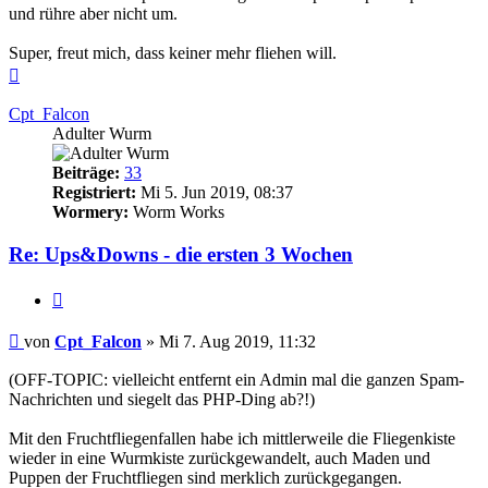
und rühre aber nicht um.
Super, freut mich, dass keiner mehr fliehen will.
Nach
oben
Cpt_Falcon
Adulter Wurm
Beiträge:
33
Registriert:
Mi 5. Jun 2019, 08:37
Wormery:
Worm Works
Re: Ups&Downs - die ersten 3 Wochen
Zitieren
Beitrag
von
Cpt_Falcon
»
Mi 7. Aug 2019, 11:32
(OFF-TOPIC: vielleicht entfernt ein Admin mal die ganzen Spam-
Nachrichten und siegelt das PHP-Ding ab?!)
Mit den Fruchtfliegenfallen habe ich mittlerweile die Fliegenkiste
wieder in eine Wurmkiste zurückgewandelt, auch Maden und
Puppen der Fruchtfliegen sind merklich zurückgegangen.