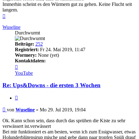
Immerhin scheint es den Würmern gut zu gehen. Keine Flucht seit
langem.
Nach
oben
Wuseline
Durchwurmt
Beiträge:
252
Registriert:
Fr 24. Mai 2019, 11:47
Wormery:
None (yet)
Kontaktdaten:
Kontaktdaten
von
YouTube
Wuseline
Re: Ups&Downs - die ersten 3 Wochen
Zitieren
Beitrag
von
Wuseline
»
Mo 29. Jul 2019, 19:04
Ok. Kann schon sein, dass durch das sprühen die Kiste zu sehr
verwässert ist.verwässert
Bei mir funktioniert es am besten, wenn ich zum Essigwasser, etwas
Holunderblütensirup mische und gebe dann paar tropfen Spüli drauf