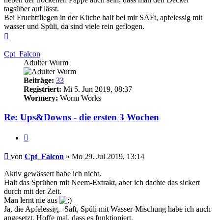
tagsüber auf lässt.
Bei Fruchtfliegen in der Küche half bei mir SAFt, apfelessig mit
wasser und Spüli, da sind viele rein geflogen.
Nach
oben
Cpt_Falcon
Adulter Wurm
Beiträge:
33
Registriert:
Mi 5. Jun 2019, 08:37
Wormery:
Worm Works
Re: Ups&Downs - die ersten 3 Wochen
Zitieren
Beitrag
von
Cpt_Falcon
»
Mo 29. Jul 2019, 13:14
Aktiv gewässert habe ich nicht.
Halt das Sprühen mit Neem-Extrakt, aber ich dachte das sickert
durch mit der Zeit.
Man lernt nie aus
Ja, die Apfelessig, -Saft, Spüli mit Wasser-Mischung habe ich auch
angesetzt. Hoffe mal, dass es funktioniert.