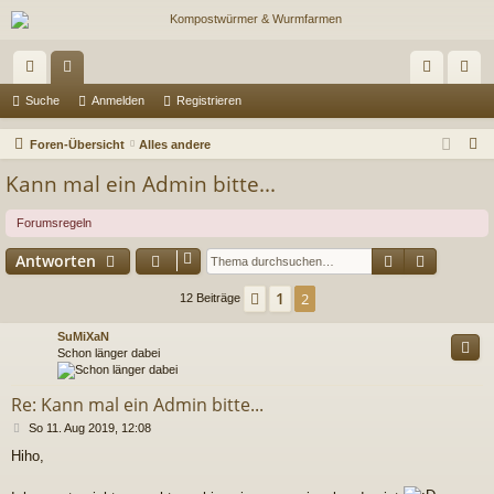
ch
or
n
eg
Suche
Anmelden
Registrieren
ne
en
m
ist
S
Foren-Übersicht
Alles andere
llz
el
rie
u
Kann mal ein Admin bitte...
c
ug
de
re
h
Forumsregeln
riff
n
n
e
Suche
Erweiter
Antworten
1
Vorherige
2
12 Beiträge
SuMiXaN
Schon länger dabei
Re: Kann mal ein Admin bitte...
B
So 11. Aug 2019, 12:08
e
Hiho,
i
t
r