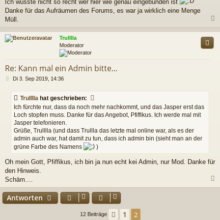
Ich wusste nicht so recht wer hier wie genau eingebunden ist
a
Danke für das Aufräumen des Forums, es war ja wirklich eine Menge
g
Müll.
c
Trulllla
Moderator
Re: Kann mal ein Admin bitte...
B
Di 3. Sep 2019, 14:36
e
i
Trulllla
hat geschrieben:
t
Ich fürchte nur, dass da noch mehr nachkommt, und das Jasper erst das
r
Loch stopfen muss. Danke für das Angebot, Pfiffikus. Ich werde mal mit
a
Jasper telefonieren.
g
Grüße, Trulllla (und dass Trullla das letzte mal online war, als es der
admin auch war, hat damit zu tun, dass ich admin bin (sieht man an der
grüne Farbe des Namens
)
Oh mein Gott, Pfiffikus, ich bin ja nun echt kei Admin, nur Mod. Danke für
den Hinweis.
Schäm....
c
Antworten
1
Vorherige
2
12 Beiträge