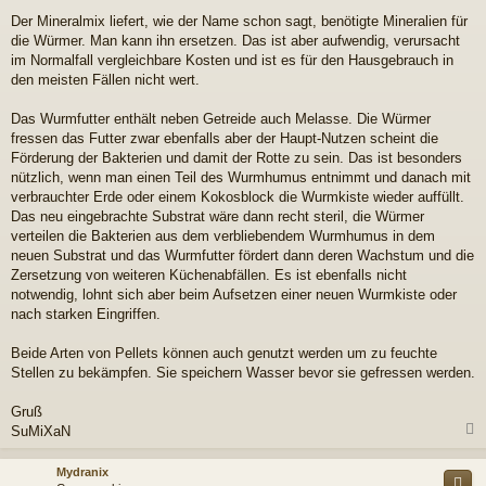
a
Der Mineralmix liefert, wie der Name schon sagt, benötigte Mineralien für
g
die Würmer. Man kann ihn ersetzen. Das ist aber aufwendig, verursacht
im Normalfall vergleichbare Kosten und ist es für den Hausgebrauch in
den meisten Fällen nicht wert.
Das Wurmfutter enthält neben Getreide auch Melasse. Die Würmer
fressen das Futter zwar ebenfalls aber der Haupt-Nutzen scheint die
Förderung der Bakterien und damit der Rotte zu sein. Das ist besonders
nützlich, wenn man einen Teil des Wurmhumus entnimmt und danach mit
verbrauchter Erde oder einem Kokosblock die Wurmkiste wieder auffüllt.
Das neu eingebrachte Substrat wäre dann recht steril, die Würmer
verteilen die Bakterien aus dem verbliebendem Wurmhumus in dem
neuen Substrat und das Wurmfutter fördert dann deren Wachstum und die
Zersetzung von weiteren Küchenabfällen. Es ist ebenfalls nicht
notwendig, lohnt sich aber beim Aufsetzen einer neuen Wurmkiste oder
nach starken Eingriffen.
Beide Arten von Pellets können auch genutzt werden um zu feuchte
Stellen zu bekämpfen. Sie speichern Wasser bevor sie gefressen werden.
Gruß
SuMiXaN
c
Mydranix