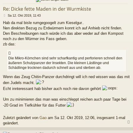
Re: Dicke fette Maden in der Wurmkiste
B
Sa 12. Okt 2019, 11:43
e
Hab da mal bisle rumgegoogelt zum Kieselgur..
i
Nen direkten Bezug zu Erdwürmern konnt ich auf Anhieb nicht finden.
t
r
Den Beschreibungen nach würde ich das aber weder auf den Kompost
a
noch zu den Würmer ins Fass geben.
g
zb das:
Die Mikro-Körnchen sind sehr scharfkantig und perforieren schnell den
äußeren Schutzpanzer der Insekten. Die kleinen Lästlinge und
Schädlinge trocknen dadurch schnell aus und sterben ab.
Wenn das Zeug Chitin-Panzer durchdringt will ich ned wissen was das mit
den Judels macht.
Echt innteressant hab bisher auch noch nie davon gehört
Um zu minimieren das man was einschleppt reichen auch paar Tage bei
-20 Grad im Tiefkühler für das Futter
Zuletzt geändert von
Gao
am Sa 12. Okt 2019, 12:06, insgesamt 1-mal
geändert.
c