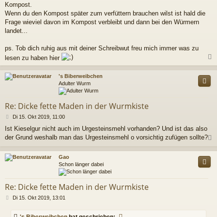
Kompost.
t
r
Wenn du den Kompost später zum verfüttern brauchen wilst ist hald die
a
Frage wieviel davon im Kompost verbleibt und dann bei den Würmern
g
landet...
ps. Tob dich ruhig aus mit deiner Schreibwut freu mich immer was zu
lesen zu haben hier
c
's Biberweibchen
Adulter Wurm
Re: Dicke fette Maden in der Wurmkiste
B
Di 15. Okt 2019, 11:00
e
Ist Kieselgur nicht auch im Urgesteinsmehl vorhanden? Und ist das also
i
der Grund weshalb man das Urgesteinsmehl o vorsichtig zufügen sollte?
t
r
a
c
Gao
g
Schon länger dabei
Re: Dicke fette Maden in der Wurmkiste
B
Di 15. Okt 2019, 13:01
e
i
's Biberweibchen
hat geschrieben: