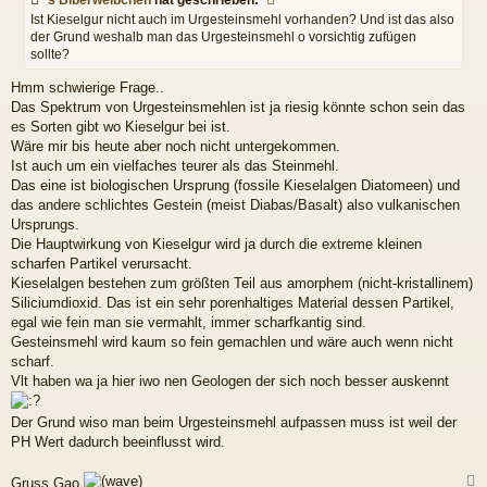
t
Ist Kieselgur nicht auch im Urgesteinsmehl vorhanden? Und ist das also
r
der Grund weshalb man das Urgesteinsmehl o vorsichtig zufügen
a
sollte?
g
Hmm schwierige Frage..
Das Spektrum von Urgesteinsmehlen ist ja riesig könnte schon sein das
es Sorten gibt wo Kieselgur bei ist.
Wäre mir bis heute aber noch nicht untergekommen.
Ist auch um ein vielfaches teurer als das Steinmehl.
Das eine ist biologischen Ursprung (fossile Kieselalgen Diatomeen) und
das andere schlichtes Gestein (meist Diabas/Basalt) also vulkanischen
Ursprungs.
Die Hauptwirkung von Kieselgur wird ja durch die extreme kleinen
scharfen Partikel verursacht.
Kieselalgen bestehen zum größten Teil aus amorphem (nicht-kristallinem)
Siliciumdioxid. Das ist ein sehr porenhaltiges Material dessen Partikel,
egal wie fein man sie vermahlt, immer scharfkantig sind.
Gesteinsmehl wird kaum so fein gemachlen und wäre auch wenn nicht
scharf.
Vlt haben wa ja hier iwo nen Geologen der sich noch besser auskennt
Der Grund wiso man beim Urgesteinsmehl aufpassen muss ist weil der
PH Wert dadurch beeinflusst wird.
Gruss Gao