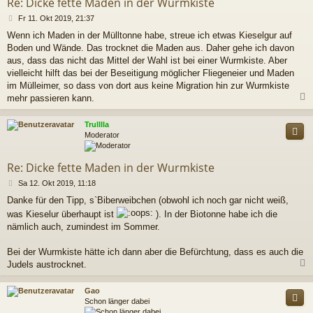
Re: Dicke fette Maden in der Wurmkiste
B
Fr 11. Okt 2019, 21:37
e
Wenn ich Maden in der Mülltonne habe, streue ich etwas Kieselgur auf
i
Boden und Wände. Das trocknet die Maden aus. Daher gehe ich davon
t
r
aus, dass das nicht das Mittel der Wahl ist bei einer Wurmkiste. Aber
a
vielleicht hilft das bei der Beseitigung möglicher Fliegeneier und Maden
g
im Mülleimer, so dass von dort aus keine Migration hin zur Wurmkiste
mehr passieren kann.
c
Trulllla
Moderator
Re: Dicke fette Maden in der Wurmkiste
B
Sa 12. Okt 2019, 11:18
e
Danke für den Tipp, s`Biberweibchen (obwohl ich noch gar nicht weiß,
i
was Kieselur überhaupt ist
). In der Biotonne habe ich die
t
r
nämlich auch, zumindest im Sommer.
a
g
Bei der Wurmkiste hätte ich dann aber die Befürchtung, dass es auch die
Judels austrocknet.
c
Gao
Schon länger dabei