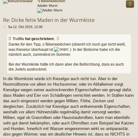
's Biberweibchen
Adulter Wurm
Re: Dicke fette Maden in der Wurmkiste
B
Sa 12. Okt 2019, 12:06
e
i
Trulllla
hat geschrieben:
t
Danke für den Tipp, s`Biberweibchen (obwohl ich noch gar nicht weiß,
r
was Kieselur überhaupt ist
). In der Biotonne habe ich die
a
g
nämlich auch, zumindest im Sommer.
Bei der Wurmkiste hätte ich dann aber die Befürchtung, dass es auch
die Judels austrocknet.
In die Wurmkiste würde ich Kieselgur auch nicht tun. Aber in der
Restmülltonne vor allem im Hochsommer, oder im Abfalleimer sorgt
Kieselgur wegen seiner austrocknenden Eigenschaften wie gesagt dafür,
dass Maden und Eier von Schädlingen vernichtet werden. In Ställen kann
das auch eingesetzt werden gegen Milben, Flöhe, Zecken und
dergleichen. Zusätzlich hat Kieselgur auch entkeimende Eigenschaften,
weshalb vor allem Hühnerställe regelmäßig damit versorgt werden.
Milben, egal ob Grasmilben oder Hausstaubmilben, kann man ebenfalls
sehr gut damit bekämpfen, oder auch Ohrmilben zum Beispiel bei Katzen
und Hunden. Innerlich mit Wasser eingenommen wirkt es antiparasitär,
also gegen Würmer, was ein deutlicher Hinweis ist, dass es NICHTS in