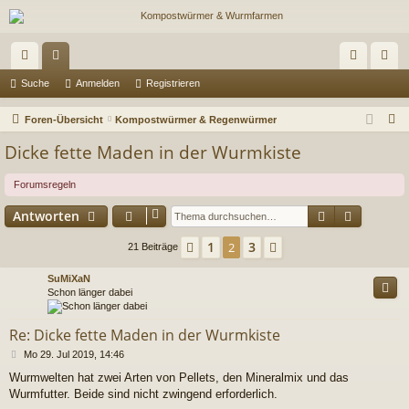
ch
or
n
eg
Suche
Anmelden
Registrieren
ne
en
m
ist
S
Foren-Übersicht
Kompostwürmer & Regenwürmer
llz
el
rie
u
Dicke fette Maden in der Wurmkiste
c
ug
de
re
h
Forumsregeln
riff
n
n
e
Suche
Erweiter
Antworten
1
3
Vorherige
2
Nächste
21 Beiträge
SuMiXaN
Schon länger dabei
Re: Dicke fette Maden in der Wurmkiste
B
Mo 29. Jul 2019, 14:46
e
Wurmwelten hat zwei Arten von Pellets, den Mineralmix und das
i
Wurmfutter. Beide sind nicht zwingend erforderlich.
t
r