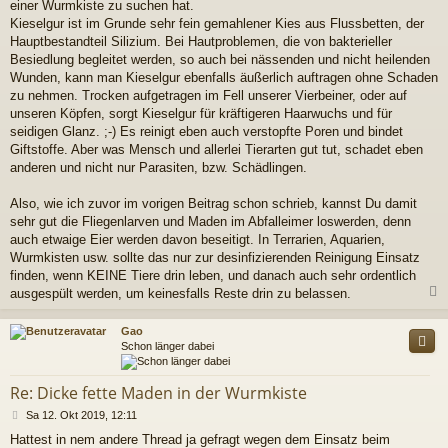
einer Wurmkiste zu suchen hat.
Kieselgur ist im Grunde sehr fein gemahlener Kies aus Flussbetten, der
Hauptbestandteil Silizium. Bei Hautproblemen, die von bakterieller
Besiedlung begleitet werden, so auch bei nässenden und nicht heilenden
Wunden, kann man Kieselgur ebenfalls äußerlich auftragen ohne Schaden
zu nehmen. Trocken aufgetragen im Fell unserer Vierbeiner, oder auf
unseren Köpfen, sorgt Kieselgur für kräftigeren Haarwuchs und für
seidigen Glanz. ;-) Es reinigt eben auch verstopfte Poren und bindet
Giftstoffe. Aber was Mensch und allerlei Tierarten gut tut, schadet eben
anderen und nicht nur Parasiten, bzw. Schädlingen.
Also, wie ich zuvor im vorigen Beitrag schon schrieb, kannst Du damit
sehr gut die Fliegenlarven und Maden im Abfalleimer loswerden, denn
auch etwaige Eier werden davon beseitigt. In Terrarien, Aquarien,
Wurmkisten usw. sollte das nur zur desinfizierenden Reinigung Einsatz
finden, wenn KEINE Tiere drin leben, und danach auch sehr ordentlich
ausgespült werden, um keinesfalls Reste drin zu belassen.
c
Gao
Schon länger dabei
Re: Dicke fette Maden in der Wurmkiste
B
Sa 12. Okt 2019, 12:11
e
Hattest in nem andere Thread ja gefragt wegen dem Einsatz beim
i