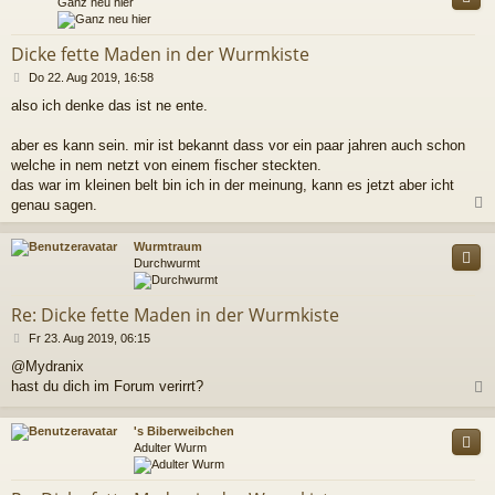
Ganz neu hier
Dicke fette Maden in der Wurmkiste
B
Do 22. Aug 2019, 16:58
e
also ich denke das ist ne ente.
i
t
r
aber es kann sein. mir ist bekannt dass vor ein paar jahren auch schon
a
welche in nem netzt von einem fischer steckten.
g
das war im kleinen belt bin ich in der meinung, kann es jetzt aber icht
genau sagen.
c
Wurmtraum
Durchwurmt
Re: Dicke fette Maden in der Wurmkiste
B
Fr 23. Aug 2019, 06:15
e
@Mydranix
i
hast du dich im Forum verirrt?
t
r
a
c
's Biberweibchen
g
Adulter Wurm