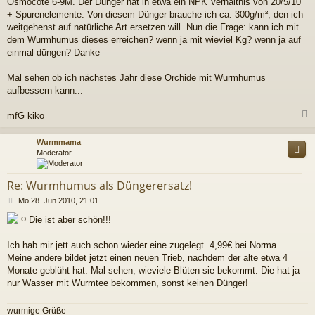
Osmocote 6-9M. Der Dünger hat in etwa ein NPK Verhältnis von 20/5/10
+ Spurenelemente. Von diesem Dünger brauche ich ca. 300g/m², den ich
weitgehenst auf natürliche Art ersetzen will. Nun die Frage: kann ich mit
dem Wurmhumus dieses erreichen? wenn ja mit wieviel Kg? wenn ja auf
einmal düngen? Danke
Mal sehen ob ich nächstes Jahr diese Orchide mit Wurmhumus
aufbessern kann...
mfG kiko
c
Wurmmama
Moderator
Re: Wurmhumus als Düngerersatz!
B
Mo 28. Jun 2010, 21:01
e
Die ist aber schön!!!
i
t
r
Ich hab mir jett auch schon wieder eine zugelegt. 4,99€ bei Norma.
a
Meine andere bildet jetzt einen neuen Trieb, nachdem der alte etwa 4
g
Monate geblüht hat. Mal sehen, wieviele Blüten sie bekommt. Die hat ja
nur Wasser mit Wurmtee bekommen, sonst keinen Dünger!
wurmige Grüße