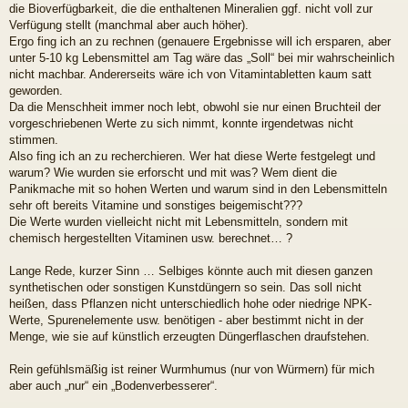
die Bioverfügbarkeit, die die enthaltenen Mineralien ggf. nicht voll zur
Verfügung stellt (manchmal aber auch höher).
Ergo fing ich an zu rechnen (genauere Ergebnisse will ich ersparen, aber
unter 5-10 kg Lebensmittel am Tag wäre das „Soll“ bei mir wahrscheinlich
nicht machbar. Andererseits wäre ich von Vitamintabletten kaum satt
geworden.
Da die Menschheit immer noch lebt, obwohl sie nur einen Bruchteil der
vorgeschriebenen Werte zu sich nimmt, konnte irgendetwas nicht
stimmen.
Also fing ich an zu recherchieren. Wer hat diese Werte festgelegt und
warum? Wie wurden sie erforscht und mit was? Wem dient die
Panikmache mit so hohen Werten und warum sind in den Lebensmitteln
sehr oft bereits Vitamine und sonstiges beigemischt???
Die Werte wurden vielleicht nicht mit Lebensmitteln, sondern mit
chemisch hergestellten Vitaminen usw. berechnet… ?
Lange Rede, kurzer Sinn … Selbiges könnte auch mit diesen ganzen
synthetischen oder sonstigen Kunstdüngern so sein. Das soll nicht
heißen, dass Pflanzen nicht unterschiedlich hohe oder niedrige NPK-
Werte, Spurenelemente usw. benötigen - aber bestimmt nicht in der
Menge, wie sie auf künstlich erzeugten Düngerflaschen draufstehen.
Rein gefühlsmäßig ist reiner Wurmhumus (nur von Würmern) für mich
aber auch „nur“ ein „Bodenverbesserer“.