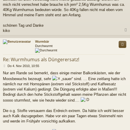
mich nicht verrechnet habe brauche ich jem² 2,5Kg Wurmhumus was ca.
40Kg Wurmhumus bedeuten würde. So 40Kg fallen nicht mal eben vom
Himmel und meine Farm steht erst am Anfang.
schönen Tag und Danke
kiko
c
Wurmbär
Durchwurmt
Re: Wurmhumus als Düngerersatz!
B
Do 4. Nov 2010, 10:55
e
Nur am Rande sei bemerkt, dass einige meiner Balkonkästen, wie der
i
Moosbewuchs bezeugt, sehr
„sauer“ sind. … Eine zeitlang hatte ich
t
r
nämlich nur mit Hornspänen (extrem viel Stickstoff) und Kaffeesatz
a
(extrem viel Kalium) gedüngt. Die Düngung erfolgte aber in Maßen!!!
g
Bedingt durch den hohe Stickstoffgehalt waren meine Pflanzen aber nicht
soooo sturmfest, wie sie heute wieder sind….
Die o.g. Stoffe versauern das Erdreich extrem. Da hätte ich wohl besser
auch Kalk dazugegeben. Habe vor ein paar Tagen etwas Steinmehl rein
und werde im Frühjahr vorsichtig aufkalken.