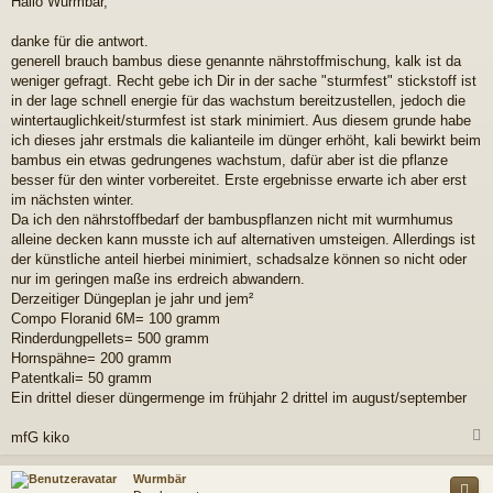
Hallo Wurmbär,
i
t
r
danke für die antwort.
a
generell brauch bambus diese genannte nährstoffmischung, kalk ist da
g
weniger gefragt. Recht gebe ich Dir in der sache "sturmfest" stickstoff ist
in der lage schnell energie für das wachstum bereitzustellen, jedoch die
wintertauglichkeit/sturmfest ist stark minimiert. Aus diesem grunde habe
ich dieses jahr erstmals die kalianteile im dünger erhöht, kali bewirkt beim
bambus ein etwas gedrungenes wachstum, dafür aber ist die pflanze
besser für den winter vorbereitet. Erste ergebnisse erwarte ich aber erst
im nächsten winter.
Da ich den nährstoffbedarf der bambuspflanzen nicht mit wurmhumus
alleine decken kann musste ich auf alternativen umsteigen. Allerdings ist
der künstliche anteil hierbei minimiert, schadsalze können so nicht oder
nur im geringen maße ins erdreich abwandern.
Derzeitiger Düngeplan je jahr und jem²
Compo Floranid 6M= 100 gramm
Rinderdungpellets= 500 gramm
Hornspähne= 200 gramm
Patentkali= 50 gramm
Ein drittel dieser düngermenge im frühjahr 2 drittel im august/september
mfG kiko
c
Wurmbär