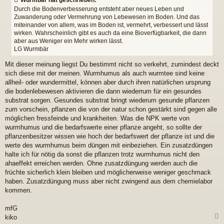
Wurmbär hat geschrieben:
r
a
Durch die Bodenverbesserung entsteht aber neues Leben und
g
Zuwanderung oder Vermehrung von Lebewesen im Boden. Und das
miteinander von allem, was im Boden ist, vermehrt, verbessert und lässt
wirken. Wahrscheinlich gibt es auch da eine Bioverfügbarkeit, die dann
aber aus Weniger ein Mehr wirken lässt.
LG Wurmbär
Mit dieser meinung liegst Du bestimmt nicht so verkehrt, zumindest deckt
sich diese mit der meinen. Wurmhumus als auch wurmtee sind keine
allheil- oder wundermittel, können aber durch ihren natürlichen ursprung
die bodenlebewesen aktivieren die dann wiederrum für ein gesundes
substrat sorgen. Gesundes substrat bringt wiederum gesunde pflanzen
zum vorschein, pflanzen die von der natur schon gestärkt sind gegen alle
möglichen fressfeinde und krankheiten. Was die NPK werte von
wurmhumus und die bedarfswerte einer pflanze angeht, so sollte der
pflanzenbesitzer wissen wie hoch der bedarfswert der pflanze ist und die
werte des wurmhumus beim düngen mit einbeziehen. Ein zusatzdüngen
halte ich für nötig da sonst die pflanzen trotz wurmhumus nicht den
ahaeffekt erreichen werden. Ohne zusatzdüngung werden auch die
früchte sicherlich klein bleiben und möglicherweise weniger geschmack
haben. Zusatzdüngung muss aber nicht zwingend aus dem chemielabor
kommen.
mfG
kiko