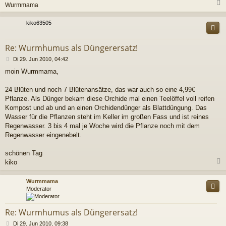
Wurmmama
c
kiko63505
Re: Wurmhumus als Düngerersatz!
B
Di 29. Jun 2010, 04:42
e
moin Wurmmama,
i
t
r
24 Blüten und noch 7 Blütenansätze, das war auch so eine 4,99€
a
Pflanze. Als Dünger bekam diese Orchide mal einen Teelöffel voll reifen
g
Kompost und ab und an einen Orchidendünger als Blattdüngung. Das
Wasser für die Pflanzen steht im Keller im großen Fass und ist reines
Regenwasser. 3 bis 4 mal je Woche wird die Pflanze noch mit dem
Regenwasser eingenebelt.
schönen Tag
kiko
c
Wurmmama
Moderator
Re: Wurmhumus als Düngerersatz!
B
Di 29. Jun 2010, 09:38