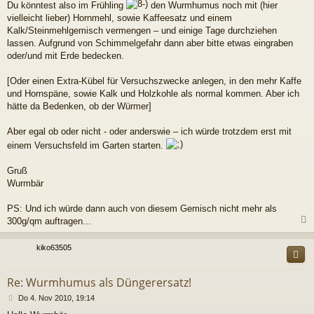
Du könntest also im Frühling
den Wurmhumus noch mit (hier
vielleicht lieber) Hornmehl, sowie Kaffeesatz und einem
Kalk/Steinmehlgemisch vermengen – und einige Tage durchziehen
lassen. Aufgrund von Schimmelgefahr dann aber bitte etwas eingraben
oder/und mit Erde bedecken.
[Oder einen Extra-Kübel für Versuchszwecke anlegen, in den mehr Kaffe
und Hornspäne, sowie Kalk und Holzkohle als normal kommen. Aber ich
hätte da Bedenken, ob der Würmer]
Aber egal ob oder nicht - oder anderswie – ich würde trotzdem erst mit
einem Versuchsfeld im Garten starten.
Gruß
Wurmbär
PS: Und ich würde dann auch von diesem Gemisch nicht mehr als
300g/qm auftragen...
c
kiko63505
Re: Wurmhumus als Düngerersatz!
B
Do 4. Nov 2010, 19:14
e