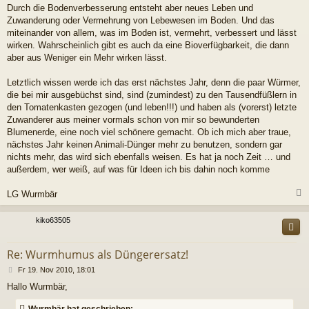
Durch die Bodenverbesserung entsteht aber neues Leben und
Zuwanderung oder Vermehrung von Lebewesen im Boden. Und das
miteinander von allem, was im Boden ist, vermehrt, verbessert und lässt
wirken. Wahrscheinlich gibt es auch da eine Bioverfügbarkeit, die dann
aber aus Weniger ein Mehr wirken lässt.
Letztlich wissen werde ich das erst nächstes Jahr, denn die paar Würmer,
die bei mir ausgebüchst sind, sind (zumindest) zu den Tausendfüßlern in
den Tomatenkasten gezogen (und leben!!!) und haben als (vorerst) letzte
Zuwanderer aus meiner vormals schon von mir so bewunderten
Blumenerde, eine noch viel schönere gemacht. Ob ich mich aber traue,
nächstes Jahr keinen Animali-Dünger mehr zu benutzen, sondern gar
nichts mehr, das wird sich ebenfalls weisen. Es hat ja noch Zeit … und
außerdem, wer weiß, auf was für Ideen ich bis dahin noch komme
LG Wurmbär
c
kiko63505
Re: Wurmhumus als Düngerersatz!
B
Fr 19. Nov 2010, 18:01
e
Hallo Wurmbär,
i
t