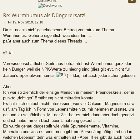
Durchwurmt
Re: Wurmhumus als Düngerersatz!
B
Fr 19. Nov 2010, 12:18
e
Da ist noch'n nich' geschriebener Beitrag von mir zum Thema
i
Wurmhumus. Gehörte eigentlich woanders hin ...
t
r
paßt aber auch zum Thema dieses Threads ...
a
g
@ all
Von wissenschaftlicher Seite aus betrachtet, ist Wurmhumus ganz klar
kein Dünger, weil die NPK-Werte zu niedrig sind (dies gilt evt. nicht für
Jasper's Spezialwurmhumus
) – klar, hat auch jeder schon gelesen.
Aber:
Ich war so ziemlich der einzige Mensch in meinem Freundeskreis, der in
punkto „richtiger“ Ernährung nicht mitreden konnte.
Es hat mich einfach nicht interessiert, wie viel Calcium, Magnesium usw.
usf. am Tag ich in Form von Lebensmitteln zu mir nehmen muss(te), um
gesund zu sein/bleiben. Mit der Zeit hat es mich dann aber doch genervt
und ich habe mir ein Buch über Ernährung gekauft. …
Es wurde genau dargestellt wie viele Spurenelemente, Vitamine,
Mineralien und was es sonst noch gibt pro Person/Tag nötig sind und in
welchen Lebensmitteln was enthalten ist - Aber !!! es gibt da auch noch