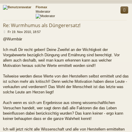
c
Flomax
Moderator
Re: Wurmhumus als Düngerersatz!
B
Fr 19. Nov 2010, 18:57
e
@Wurmbär
i
t
r
Ich muß Dir recht geben! Deine Zweifel an der Wichtigkeit der
a
Vorgabewerte bezüglich Düngung und Ernährung sind berechtigt. Vor
g
allem auch deshalb, weil man kaum erkennen kann aus welcher
Motivation heraus solche Werte ermittelt worden sind!!
Teilweise werden diese Werte von den Herstellern selbst ermittelt und das
ist schon mehr als kritisch!! Denn welche Motivation haben diese Leute -
verkaufen und verdienen!! Das Wohl der Menschheit ist das letzte was
solche Leute am Herzen liegt!
Auch wenn es sich um Ergebnisse aus streng wissenschaftlichen
Versuchen handelt, wer sagt denn daß alle Faktoren die das Leben
beeinflussen dabei berücksichtig wurden? Das kann keiner - ergo kann
keiner behaupten dass er die ganze Wahrheit kennt!
Ich will jetzt nicht alle Wissenschaft und alle von Herstellern ermittelten