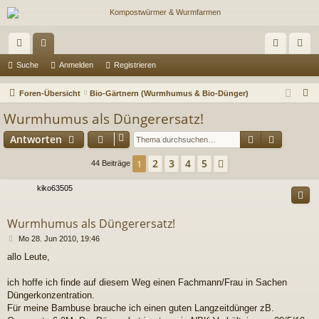
ch
or
n
eg
Suche
Anmelden
Registrieren
ne
en
m
ist
S
Foren-Übersicht
Bio-Gärtnern (Wurmhumus & Bio-Dünger)
llz
el
rie
u
Wurmhumus als Düngerersatz!
c
ug
de
re
Suche
Erweiter
Antworten
h
riff
n
n
e
2
3
4
5
1
Nächste
44 Beiträge
kiko63505
Wurmhumus als Düngerersatz!
B
Mo 28. Jun 2010, 19:46
e
allo Leute,
i
t
r
ich hoffe ich finde auf diesem Weg einen Fachmann/Frau in Sachen
a
Düngerkonzentration.
g
Für meine Bambuse brauche ich einen guten Langzeitdünger zB.