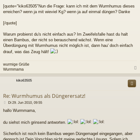
e
[quote="kiko63505"Nun die Frage: kann ich mit dem Wurmhumus dieses
i
erreichen? wenn ja mit wieviel Kg? wenn ja auf einmal düngen? Danke
t
r
a
[/quote]
g
Warum probierst du's nicht einfach aus? Im Zweifelsfalle hast du halt
einen Bambus, der nicht so berauschend wächst. Wenn eine
Überdüngung mit Wurmhumus nicht möglich ist, dann hau' doch einfach
drauf, was das Zeug hält!
wurmige Grüße
Wurmmama
c
kiko63505
Re: Wurmhumus als Düngerersatz!
B
Di 29. Jun 2010, 09:55
e
hallo Wurmmama,
i
t
r
du siehst mich grinsend antworten.
a
g
Sicherlich ist noch kein Bambus wegen Düngemagel eingegangen, aber
dennoch ist Dein Vorschlag nicht meine gedachte Lösung. Sofern ich