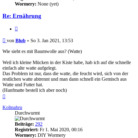
Wormery:
None (yet)
Re: Ernährung
Zitieren
Beitrag
von
Blub
»
So 3. Jan 2021, 13:53
Wie sieht es mit Baumwolle aus? (Watte)
Weil ich kleine Mücken in der Kiste habe, hab ich auf die schnelle
einfach alte watte aufgelegt.
Das Problem ist nur, dass die watte, die feucht wird, sich von der
restlichen watte abtrennt und man dann schnell ein Gemisch aus
Watte und Futter hat.
(Hanfmatte bestell ich aber noch)
Nach
oben
Kolinahru
Durchwurmt
Beiträge:
292
Registriert:
Fr 1. Mai 2020, 00:16
Wormery:
DIY Wormery