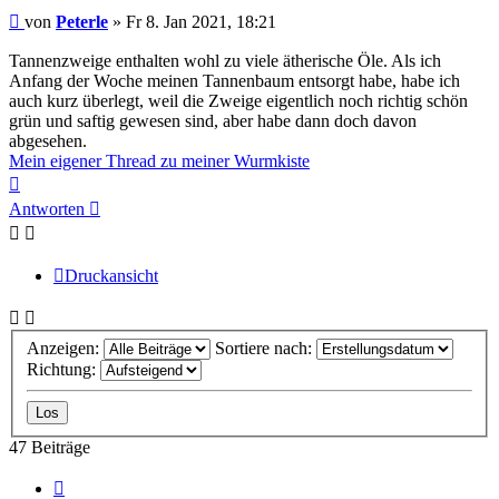
Beitrag
von
Peterle
»
Fr 8. Jan 2021, 18:21
Tannenzweige enthalten wohl zu viele ätherische Öle. Als ich
Anfang der Woche meinen Tannenbaum entsorgt habe, habe ich
auch kurz überlegt, weil die Zweige eigentlich noch richtig schön
grün und saftig gewesen sind, aber habe dann doch davon
abgesehen.
Mein eigener Thread zu meiner Wurmkiste
Nach
oben
Antworten
Druckansicht
Anzeigen:
Sortiere nach:
Richtung:
47 Beiträge
Vorherige