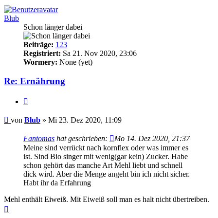
Blub
Schon länger dabei
Beiträge:
123
Registriert:
Sa 21. Nov 2020, 23:06
Wormery:
None (yet)
Re: Ernährung
Zitieren
Beitrag
von
Blub
»
Mi 23. Dez 2020, 11:09
Fantomas
hat geschrieben:
Mo 14. Dez 2020, 21:37
Meine sind verrückt nach kornflex oder was immer es
ist. Sind Bio singer mit wenig(gar kein) Zucker. Habe
schon gehört das manche Art Mehl liebt und schnell
dick wird. Aber die Menge angeht bin ich nicht sicher.
Habt ihr da Erfahrung
Mehl enthält Eiweiß. Mit Eiweiß soll man es halt nicht übertreiben.
Nach
oben