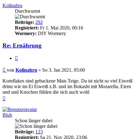
Kolinahru
Durchwurmt
Beiträge:
292
Registriert:
Fr 1. Mai 2020, 00:16
Wormery:
DIY Wormery
Re: Ernährung
Zitieren
Beitrag
von
Kolinahru
»
So 3. Jan 2021, 05:00
Kornflakes sind gebackene Mais Teige. Da ist nicht so viel Eiweiß
drinn wie im Ei Eiweiß z.B. und im Bokashi mit Mozarella, Eiern
und und Knochen fühlen die sich auch wohl
Nach
oben
Blub
Schon länger dabei
Beiträge:
123
Registriert:
Sa 21. Nov 2020, 23:06