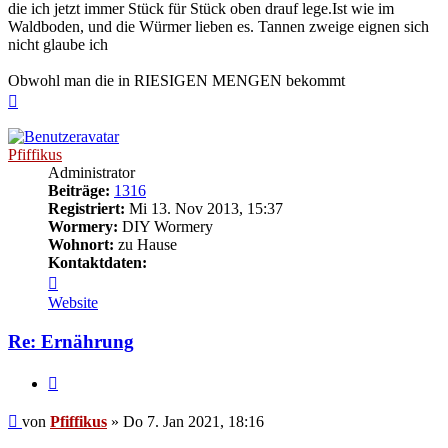
die ich jetzt immer Stück für Stück oben drauf lege.Ist wie im
Waldboden, und die Würmer lieben es. Tannen zweige eignen sich
nicht glaube ich
Obwohl man die in RIESIGEN MENGEN bekommt
Nach
oben
Pfiffikus
Administrator
Beiträge:
1316
Registriert:
Mi 13. Nov 2013, 15:37
Wormery:
DIY Wormery
Wohnort:
zu Hause
Kontaktdaten:
Kontaktdaten
von
Website
Pfiffikus
Re: Ernährung
Zitieren
Beitrag
von
Pfiffikus
»
Do 7. Jan 2021, 18:16