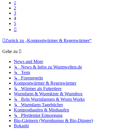
1
2
3
4
5
Nächste
Zurück zu „Kompostwürmer & Regenwürmer“
Gehe zu
News and More
↳ News & Infos zu Wurmwelten.de
↳ Tests
↳ Forenregeln
Kompostwürmer & Regenwürmer
↳ Würmer als Futtertiere
Wurmfarm & Wurmkiste & Wurmbox
↳ Reln Wurmfarmen & Worm Works
↳ Wurmfarm Tagebücher
Komposthaufen & Misthaufen
↳ Pferdemist Entsorgung
Bio-Gärtnern (Wurmhumus & Bio-Dünger)
Bokashi