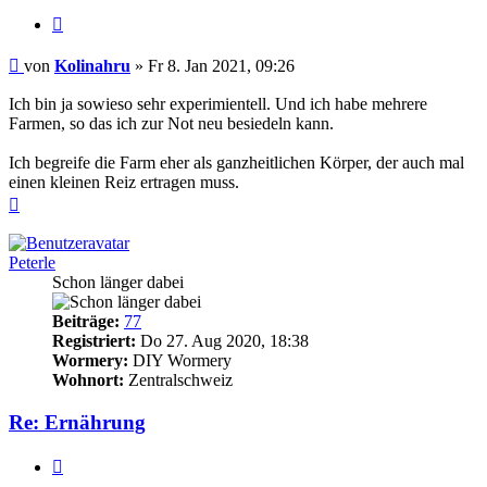
Zitieren
Beitrag
von
Kolinahru
»
Fr 8. Jan 2021, 09:26
Ich bin ja sowieso sehr experimientell. Und ich habe mehrere
Farmen, so das ich zur Not neu besiedeln kann.
Ich begreife die Farm eher als ganzheitlichen Körper, der auch mal
einen kleinen Reiz ertragen muss.
Nach
oben
Peterle
Schon länger dabei
Beiträge:
77
Registriert:
Do 27. Aug 2020, 18:38
Wormery:
DIY Wormery
Wohnort:
Zentralschweiz
Re: Ernährung
Zitieren