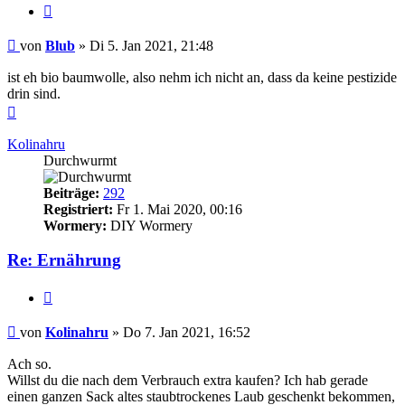
Zitieren
Beitrag
von
Blub
»
Di 5. Jan 2021, 21:48
ist eh bio baumwolle, also nehm ich nicht an, dass da keine pestizide
drin sind.
Nach
oben
Kolinahru
Durchwurmt
Beiträge:
292
Registriert:
Fr 1. Mai 2020, 00:16
Wormery:
DIY Wormery
Re: Ernährung
Zitieren
Beitrag
von
Kolinahru
»
Do 7. Jan 2021, 16:52
Ach so.
Willst du die nach dem Verbrauch extra kaufen? Ich hab gerade
einen ganzen Sack altes staubtrockenes Laub geschenkt bekommen,