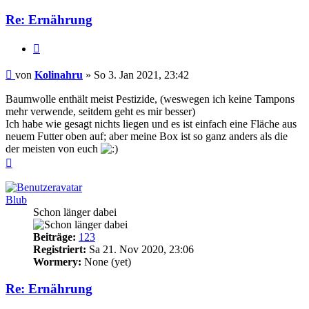
Re: Ernährung
Zitieren
Beitrag
von
Kolinahru
»
So 3. Jan 2021, 23:42
Baumwolle enthält meist Pestizide, (weswegen ich keine Tampons
mehr verwende, seitdem geht es mir besser)
Ich habe wie gesagt nichts liegen und es ist einfach eine Fläche aus
neuem Futter oben auf; aber meine Box ist so ganz anders als die
der meisten von euch
Nach
oben
Blub
Schon länger dabei
Beiträge:
123
Registriert:
Sa 21. Nov 2020, 23:06
Wormery:
None (yet)
Re: Ernährung