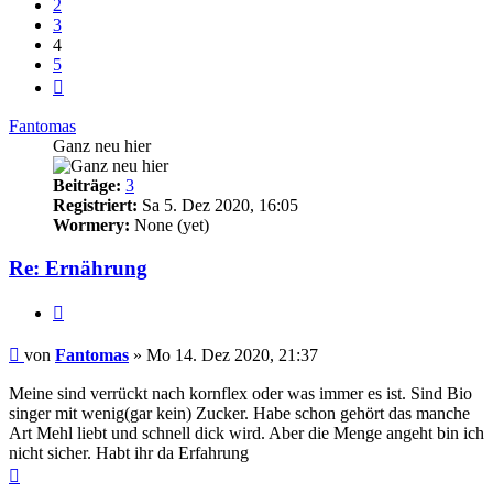
2
3
4
5
Nächste
Fantomas
Ganz neu hier
Beiträge:
3
Registriert:
Sa 5. Dez 2020, 16:05
Wormery:
None (yet)
Re: Ernährung
Zitieren
Beitrag
von
Fantomas
»
Mo 14. Dez 2020, 21:37
Meine sind verrückt nach kornflex oder was immer es ist. Sind Bio
singer mit wenig(gar kein) Zucker. Habe schon gehört das manche
Art Mehl liebt und schnell dick wird. Aber die Menge angeht bin ich
nicht sicher. Habt ihr da Erfahrung
Nach
oben