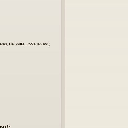
e
n
eren, Heißrotte, vorkauen etc.)
trennt?