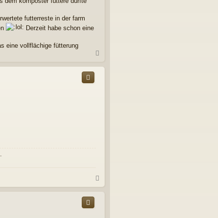
s dem komposter füttere dürfte
wertete futterreste in der farm
zen
Derzeit habe schon eine
 eine vollflächige fütterung
N
a
c
h
o
b
e
n
.
N
a
c
h
o
b