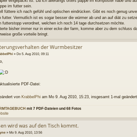
pier eingepackt ist. Da ich allerdings öfters pappe im komposter habe und au
pe im futter sein.
ll füttere ich nach gefühl und optischen eindrücken. Gibt es noch genug unver
n futter. Vermutlich ist es sogar besser die würmer ab und an auf diät zu set
en futterstopp verordnet, welchen ich noch 14 tage durchsetzen möchte.
tterte bisher immer nur in einer ecke der farm, komme aber zu dem schluss das
weise große vorteile bringt.
tterungsverhalten der Wurmbesitzer
abbelPhi
»
Do 5. Aug 2010, 09:11
o,
aktualisierte PDF-Datei:
geändert von
KrabbelPhi
am Mo 9. Aug 2010, 15:23, insgesamt 1-mal geändert
RMTAGEBUCH
mit 7 PDF-Dateien und 68 Fotos
bsite
en wird was auf den Tisch kommt.
yne
»
Mo 9. Aug 2010, 13:56