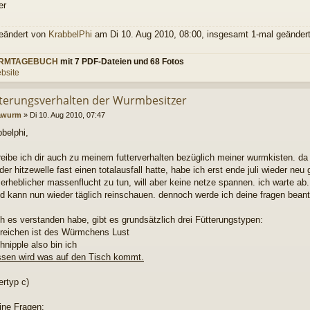
er
geändert von
KrabbelPhi
am Di 10. Aug 2010, 08:00, insgesamt 1-mal geändert
RMTAGEBUCH
mit 7 PDF-Dateien und 68 Fotos
bsite
tterungsverhalten der Wurmbesitzer
awurm
»
Di 10. Aug 2010, 07:47
bbelphi,
reibe ich dir auch zu meinem futterverhalten bezüglich meiner wurmkisten. da
er hitzewelle fast einen totalausfall hatte, habe ich erst ende juli wieder ne
erheblicher massenflucht zu tun, will aber keine netze spannen. ich warte ab
nd kann nun wieder täglich reinschauen. dennoch werde ich deine fragen bean
h es verstanden habe, gibt es grundsätzlich drei Fütterungstypen:
reichen ist des Würmchens Lust
hnipple also bin ich
sen wird was auf den Tisch kommt.
ertyp c)
ne Fragen: