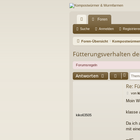
Foren
ch
Suche
Anmelden
Registriere
ne
Foren-Übersicht
Kompostwürmer
llz
Fütterungsverhalten d
ug
Forumsregeln
riff
Antworten
Re: F
B
von
k
e
Moin W
i
t
r
klasse 
kiko63505
a
g
Da ich 
mit ein