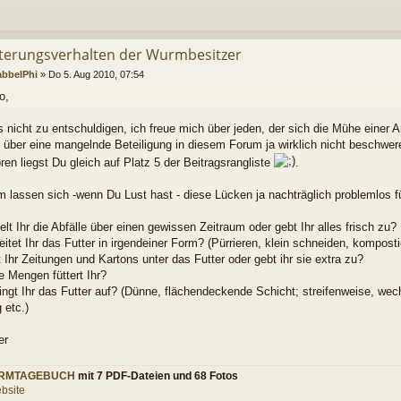
tterungsverhalten der Wurmbesitzer
abbelPhi
»
Do 5. Aug 2010, 07:54
o,
s nicht zu entschuldigen, ich freue mich über jeden, der sich die Mühe einer
 über eine mangelnde Beteiligung in diesem Forum ja wirklich nicht beschwer
en liegst Du gleich auf Platz 5 der Beitragsrangliste
.
 lassen sich -wenn Du Lust hast - diese Lücken ja nachträglich problemlos fü
t Ihr die Abfälle über einen gewissen Zeitraum oder gebt Ihr alles frisch zu?
eitet Ihr das Futter in irgendeiner Form? (Pürrieren, klein schneiden, komposti
 Ihr Zeitungen und Kartons unter das Futter oder gebt ihr sie extra zu?
e Mengen füttert Ihr?
ringt Ihr das Futter auf? (Dünne, flächendeckende Schicht; streifenweise, w
 etc.)
er
RMTAGEBUCH
mit 7 PDF-Dateien und 68 Fotos
bsite