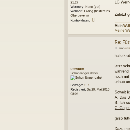
LG Wern
21:27
Wormery:
None (yet)
Wohnort:
Erding (finsterstes
Zuletzt 
Oberbayern)
K
Kontaktdaten:
o
Mein
WU
n
Meine We
t
a
Re: Fü
k
t
B
von
ut
d
e
a
hallo kra
i
t
t
e
r
jetzt sch
n
utawurm
a
während d
v
Schon länger dabei
g
noch mit 
o
n
urlaub u
K
Beiträge:
157
r
Registriert:
Sa 29. Mai 2010,
Soweit ic
a
08:04
A. Das B
b
B. Ich sc
b
e
C. Geges
l
P
(also futt
h
i
Dazu mei