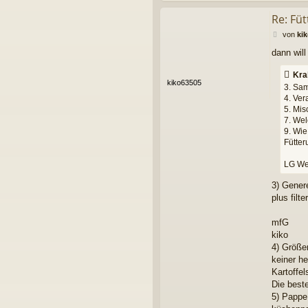
n
K
Re: Fü
r
a
B
von
ki
b
e
dann wil
b
i
e
t
l
Kra
r
kiko63505
P
a
3. Sam
h
g
4. Ver
i
5. Mis
7. Wel
9. Wie
Fütter
LG We
3) Gener
plus filte
mfG
kiko
4) Größer
keiner he
Kartoffel
Die best
5) Pappe