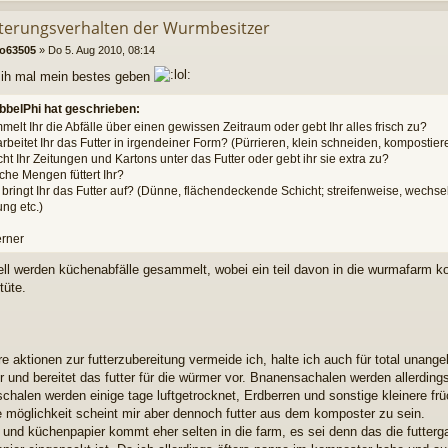
tterungsverhalten der Wurmbesitzer
ko63505
»
Do 5. Aug 2010, 08:14
l ih mal mein bestes geben
bbelPhi hat geschrieben:
melt Ihr die Abfälle über einen gewissen Zeitraum oder gebt Ihr alles frisch zu?
arbeitet Ihr das Futter in irgendeiner Form? (Pürrieren, klein schneiden, kompostier
cht Ihr Zeitungen und Kartons unter das Futter oder gebt ihr sie extra zu?
che Mengen füttert Ihr?
 bringt Ihr das Futter auf? (Dünne, flächendeckende Schicht; streifenweise, wech
ung etc.)
rner
ell werden küchenabfälle gesammelt, wobei ein teil davon in die wurmafarm k
rtüte.
e aktionen zur futterzubereitung vermeide ich, halte ich auch für total unange
r und bereitet das futter für die würmer vor. Bnanensachalen werden allerdings
schalen werden einige tage luftgetrocknet, Erdberren und sonstige kleinere f
e möglichkeit scheint mir aber dennoch futter aus dem komposter zu sein.
 und küchenpapier kommt eher selten in die farm, es sei denn das die futterg