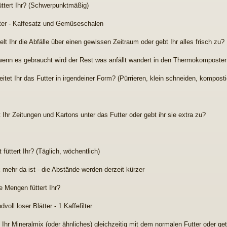
üttert Ihr? (Schwerpunktmäßig)
tter - Kaffesatz und Gemüseschalen
t Ihr die Abfälle über einen gewissen Zeitraum oder gebt Ihr alles frisch zu?
 wenn es gebraucht wird der Rest was anfällt wandert in den Thermokomposter
eitet Ihr das Futter in irgendeiner Form? (Pürrieren, klein schneiden, komposti
 Ihr Zeitungen und Kartons unter das Futter oder gebt ihr sie extra zu?
t füttert Ihr? (Täglich, wöchentlich)
 mehr da ist - die Abstände werden derzeit kürzer
e Mengen füttert Ihr?
voll loser Blätter - 1 Kaffefilter
t Ihr Mineralmix (oder ähnliches) gleichzeitig mit dem normalen Futter oder ge