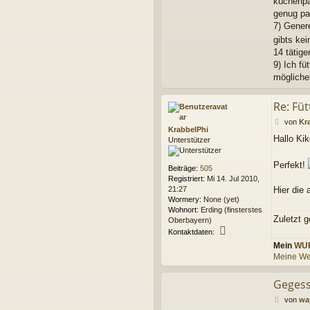
küchenpa
genug pap
7) Genere
gibts kei
14 tätig
9) Ich fü
möglicher
Re: Fü
B
von
Kr
KrabbelPhi
e
Hallo Kik
Unterstützer
i
t
r
Perfekt!
Beiträge:
505
a
Registriert:
Mi 14. Jul 2010,
g
21:27
Hier die 
Wormery:
None (yet)
Wohnort:
Erding (finsterstes
Zuletzt 
Oberbayern)
K
Kontaktdaten:
o
Mein
WU
n
Meine We
t
a
Gegess
k
t
B
von
wa
d
e