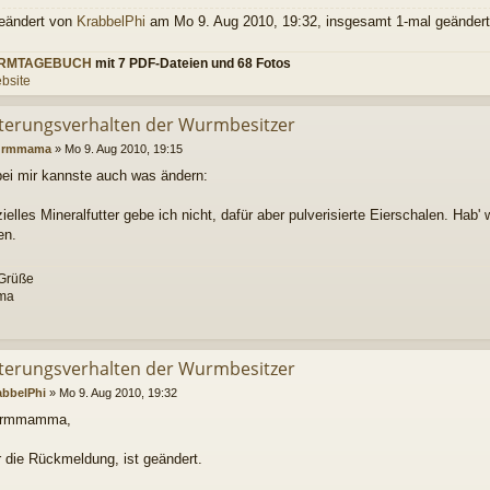
geändert von
KrabbelPhi
am Mo 9. Aug 2010, 19:32, insgesamt 1-mal geändert
RMTAGEBUCH
mit 7 PDF-Dateien und 68 Fotos
bsite
tterungsverhalten der Wurmbesitzer
rmmama
»
Mo 9. Aug 2010, 19:15
bei mir kannste auch was ändern:
lles Mineralfutter gebe ich nicht, dafür aber pulverisierte Eierschalen. Hab' w
en.
Grüße
ma
tterungsverhalten der Wurmbesitzer
abbelPhi
»
Mo 9. Aug 2010, 19:32
urmmamma,
r die Rückmeldung, ist geändert.