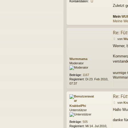
K
Kontaktdaten:
o
Zuletzt 
n
t
Mein
WU
a
Meine We
k
t
d
Re: Fü
a
B
t
von
Wu
e
e
Werner, 
i
n
t
v
r
Kommerzie
o
Wurmmama
a
n
verstand
Moderator
g
K
r
wurmige 
a
Beiträge:
1167
Wurmma
b
Registriert:
Di 23. Feb 2010,
b
07:37
e
l
P
Re: Fü
h
B
von
Kr
i
KrabbelPhi
e
Hallo W
Unterstützer
i
t
r
danke fü
Beiträge:
505
a
Registriert:
Mi 14. Jul 2010,
g