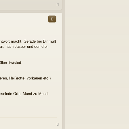
N
a
c
h
o
b
e
n
 Antwort macht. Gerade bei Dir muß
en, nach Jasper und den drei
llen :twisted:
eren, Heißrotte, vorkauen etc.)
echselnde Orte, Mund-zu-Mund-
N
a