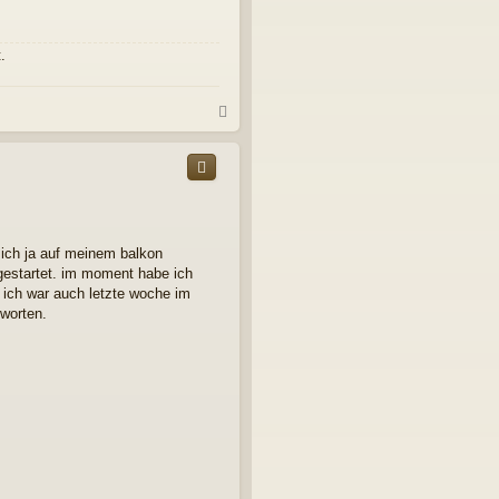
.
N
a
c
h
o
b
e
n
 ich ja auf meinem balkon
u gestartet. im moment habe ich
. ich war auch letzte woche im
tworten.