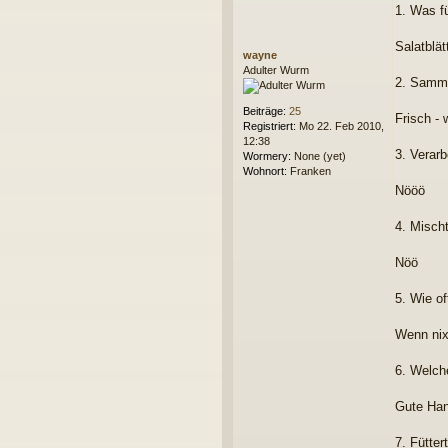
a
1. Was f
i
t
t
e
r
Salatblä
n
wayne
a
v
Adulter Wurm
g
o
2. Sammel
n
K
Beiträge:
25
Frisch -
r
Registriert:
Mo 22. Feb 2010,
a
12:38
3. Verarb
b
Wormery:
None (yet)
b
Wohnort:
Franken
e
Nööö
l
P
4. Mischt
h
i
Nöö
5. Wie of
Wenn nix
6. Welch
Gute Hand
7. Fütter