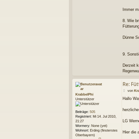
Immer ma
8. Wie b
Fütterung
Dünne Sc
9. Sonst
Derzeit 
Regenwur
Re: Fü
B
von
Kr
KrabbelPhi
e
Hallo Wa
Unterstützer
i
t
r
herzliche
Beiträge:
505
a
Registriert:
Mi 14. Jul 2010,
g
LG Wern
21:27
Wormery:
None (yet)
Wohnort:
Erding (finsterstes
Hier die 
Oberbayern)