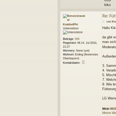
mfG
kiko
Re: Fü
B
von
Kr
KrabbelPhi
e
Hallo Kik
Unterstützer
i
t
r
da gibt e
Beiträge:
505
a
man sich
Registriert:
Mi 14. Jul 2010,
g
21:27
Moderator
Wormery:
None (yet)
Wohnort:
Erding (finsterstes
Außerdem
Oberbayern)
K
Kontaktdaten:
3. Sammel
o
n
4. Verarb
t
5. Mischt
a
7. Welch
k
9. Wie b
t
Fütterung
d
a
t
LG Wern
e
n
Mein
WU
v
o
Meine We