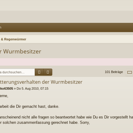
n
 & Regenwürmer
er Wurmbesitzer
Suche
Erweiterte Suche
101 Beiträge
ütterungsverhalten der Wurmbesitzer
iko63505
»
Do 5. Aug 2010, 07:15
erne,
arbeit die Dir gemacht hast, danke.
anscheinend nicht alle fragen so beantwortet habe wie Du es Dir vorgestellt ha
er solchen zusammenfassung gerechnet habe. Sorry,