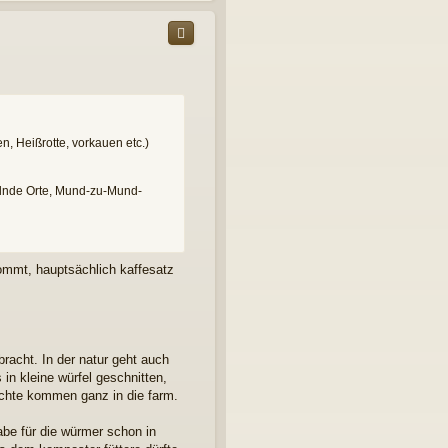
c
h
o
b
e
n
en, Heißrotte, vorkauen etc.)
selnde Orte, Mund-zu-Mund-
ommt, hauptsächlich kaffesatz
bracht. In der natur geht auch
 in kleine würfel geschnitten,
rüchte kommen ganz in die farm.
abe für die würmer schon in