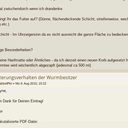
l zwischendurch wenn ich drandenke
ringt Ihr das Futter auf? (Dünne, flächendeckende Schicht; streifenweise, w
 etc.)
hicht - Im Uhrzeigersinn da es nicht ausreicht die ganze Fläche zu bedecken
ige Besonderheiten?
keine Hanfmatte oder Ähnliches - da ich derzeit einen neuen Korb aufgesetzt 
mtee wird wöchentlich abgezapft (jedesmal ca 500 ml)
tterungsverhalten der Wurmbesitzer
abbelPhi
»
Mo 9. Aug 2010, 15:22
yne,
n Dank für Deinen Eintrag!
er
akutalisierte PDF-Datei: