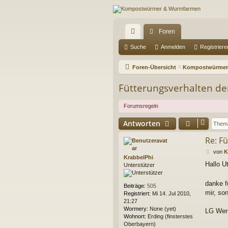
Foren
ch
Suche
Anmelden
Registriere
ne
Foren-Übersicht
Kompostwürmer
llz
Fütterungsverhalten d
ug
Forumsregeln
riff
Antworten
Re: F
B
von
K
KrabbelPhi
e
Hallo U
Unterstützer
i
t
r
danke f
Beiträge:
505
a
mir, so
Registriert:
Mi 14. Jul 2010,
g
21:27
Wormery:
None (yet)
LG Wer
Wohnort:
Erding (finsterstes
Oberbayern)