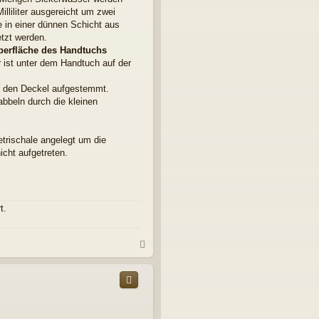
lliliter ausgereicht um zwei
e in einer dünnen Schicht aus
tzt werden.
berfläche des Handtuchs
 ist unter dem Handtuch auf der
r den Deckel aufgestemmt.
rabbeln durch die kleinen
trischale angelegt um die
icht aufgetreten.
t.
N
a
c
h
o
b
e