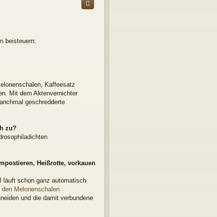
h
o
b
e
n
n beisteuern:
Melonenschalen, Kaffeesatz
len. Mit dem Aktenvernichter
manchmal geschredderte
ch zu?
drosophiladichten
ompostieren, Heißrotte, vorkauen
l läuft schon ganz automatisch
t den Melonenschalen
chneiden und die damit verbundene