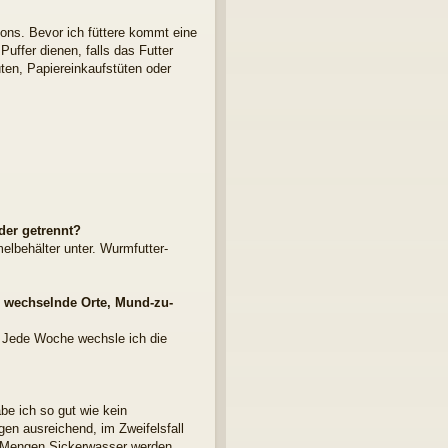
ons. Bevor ich füttere kommt eine
uffer dienen, falls das Futter
tüten, Papiereinkaufstüten oder
oder getrennt?
elbehälter unter. Wurmfutter-
e, wechselnde Orte, Mund-zu-
. Jede Woche wechsle ich die
abe ich so gut wie kein
gen ausreichend, im Zweifelsfall
n Mengen Sickerwasser werden