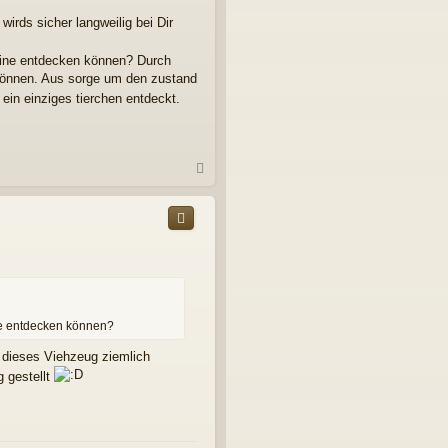
n
irds sicher langweilig bei Dir
keine entdecken können? Durch
 können. Aus sorge um den zustand
 ein einziges tierchen entdeckt.
N
a
c
h
o
b
e
n
ine entdecken können?
h dieses Viehzeug ziemlich
g gestellt