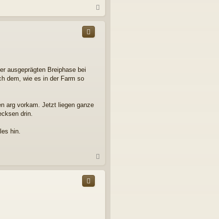
N
a
c
h
o
b
e
n
ner ausgeprägten Breiphase bei
ch dem, wie es in der Farm so
n arg vorkam. Jetzt liegen ganze
cksen drin.
les hin.
N
a
c
h
o
b
e
n