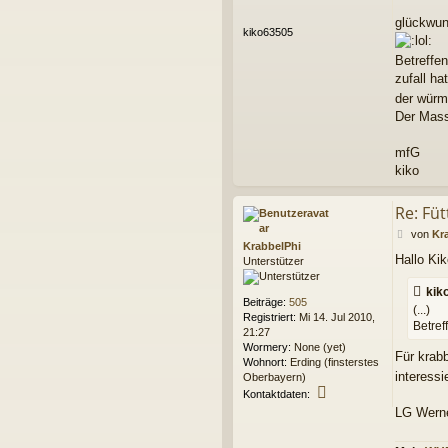
t
r
glückwuns
kiko63505
a
g
Betreffe
zufall h
der wür
Der Masse
mfG
kiko
Re: Fü
B
von
Kr
KrabbelPhi
e
Hallo Kik
Unterstützer
i
t
kik
r
Beiträge:
505
a
(...)
Registriert:
Mi 14. Jul 2010,
g
Betref
21:27
Wormery:
None (yet)
Für krab
Wohnort:
Erding (finsterstes
interessi
Oberbayern)
K
Kontaktdaten:
o
LG Wern
n
t