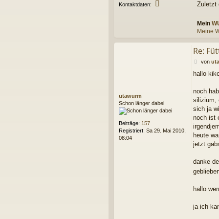
K
Zuletzt
Kontaktdaten:
o
n
Mein
W
t
Meine W
a
k
t
Re: Fü
d
B
von
ut
a
e
t
hallo kik
i
e
t
n
r
noch habe
v
utawurm
a
o
silizium,
Schon länger dabei
g
n
sich ja w
K
noch ist 
r
Beiträge:
157
irgendje
a
Registriert:
Sa 29. Mai 2010,
heute wa
b
08:04
b
jetzt ga
e
l
danke de
P
gebliebe
h
i
hallo wer
ja ich k