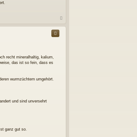
rt.
N
a
c
h
o
b
e
n
ch recht mineralhaltig, kalium,
weise, das ist so fein, dass es
nderen wurmzüchtern umgehört.
andert und sind unversehrt
st ganz gut so.