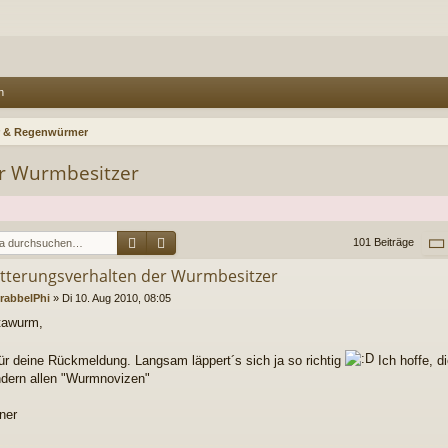
n
 & Regenwürmer
er Wurmbesitzer
Suche
Erweiterte Suche
101 Beiträge
ütterungsverhalten der Wurmbesitzer
rabbelPhi
»
Di 10. Aug 2010, 08:05
tawurm,
ür deine Rückmeldung. Langsam läppert´s sich ja so richtig
Ich hoffe, d
ndern allen "Wurmnovizen"
ner