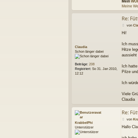
a
Mein
WU
k
Meine We
t
d
Re: Fü
a
t
B
von
Cl
e
e
Hi!
n
i
v
t
o
r
Ich muss
Claudia
n
a
Hitze le
Schon länger dabei
K
g
aussieht
r
a
Beiträge:
208
b
Ich hatt
Registriert:
So 31. Jan 2010,
b
Pilze un
12:12
e
l
Ich würde
P
h
i
Viele Gr
Claudia
Re: Fü
B
von
Kr
KrabbelPhi
e
Hallo Cla
Unterstützer
i
t
r
ich habe