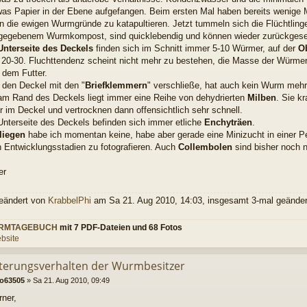
was Papier in der Ebene aufgefangen. Beim ersten Mal haben bereits wenige Mi
n die ewigen Wurmgründe zu katapultieren. Jetzt tummeln sich die Flüchtling
bgegebenem Wurmkompost, sind quicklebendig und können wieder zurückgese
Unterseite des Deckels
finden sich im Schnitt immer 5-10 Würmer, auf der
O
ht 20-30. Fluchttendenz scheint nicht mehr zu bestehen, die Masse der Würmer
 dem Futter.
h den Deckel mit den "
Briefklemmern
" verschließe, hat auch kein Wurm meh
am Rand des Deckels liegt immer eine Reihe von dehydrierten
Milben
. Sie k
r im Deckel und vertrocknen dann offensichtlich sehr schnell.
 Unterseite des Deckels befinden sich immer etliche
Enchyträen
.
fliegen
habe ich momentan keine, habe aber gerade eine Minizucht in einer Pe
n Entwicklungsstadien zu fotografieren. Auch
Collembolen
sind bisher noch n
er
geändert von
KrabbelPhi
am Sa 21. Aug 2010, 14:03, insgesamt 3-mal geänder
RMTAGEBUCH
mit 7 PDF-Dateien und 68 Fotos
bsite
tterungsverhalten der Wurmbesitzer
ko63505
»
Sa 21. Aug 2010, 09:49
rner,