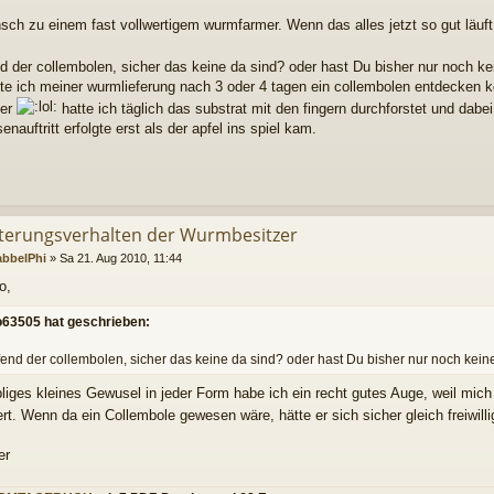
ch zu einem fast vollwertigem wurmfarmer. Wenn das alles jetzt so gut läuft w
nd der collembolen, sicher das keine da sind? oder hast Du bisher nur noch 
atte ich meiner wurmlieferung nach 3 oder 4 tagen ein collembolen entdecken
mer
hatte ich täglich das substrat mit den fingern durchforstet und dabei
nauftritt erfolgte erst als der apfel ins spiel kam.
tterungsverhalten der Wurmbesitzer
abbelPhi
»
Sa 21. Aug 2010, 11:44
o,
o63505 hat geschrieben:
fend der collembolen, sicher das keine da sind? oder hast Du bisher nur noch ke
bliges kleines Gewusel in jeder Form habe ich ein recht gutes Auge, weil mic
ert. Wenn da ein Collembole gewesen wäre, hätte er sich sicher gleich freiwilli
er