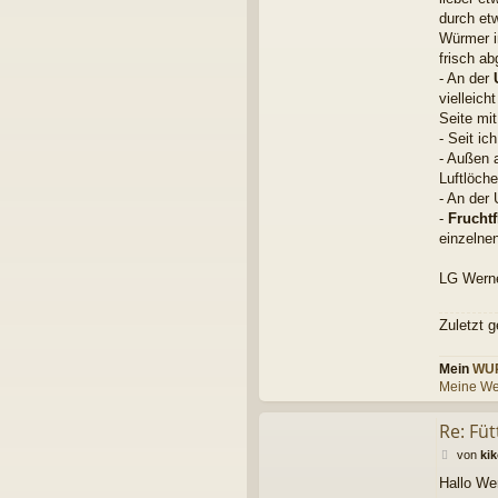
durch et
Würmer i
frisch a
- An der
vielleic
Seite mit
- Seit ic
- Außen 
Luftlöche
- An der
-
Frucht
einzelne
LG Wern
Zuletzt 
Mein
WU
Meine We
Re: Fü
B
von
ki
e
Hallo We
i