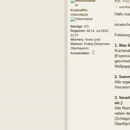
Re: Fü
B
von
Kr
KrabbelPhi
e
Hallo z
Unterstützer
i
t
r
inzwisch
Beiträge:
505
a
Registriert:
Mi 14. Jul 2010,
g
Fütterung
21:27
Wormery:
None (yet)
Wohnort:
Erding (finsterstes
1. Was fü
Oberbayern)
Küchenab
K
Kontaktdaten:
(Espress
o
geschred
n
t
Wellpap
a
k
2. Samme
t
Alle orga
d
Vorsamme
a
t
e
3. Verar
n
etc.)
v
Alle Res
o
neben de
n
K
(
Schlagz
r
Oberfläc
a