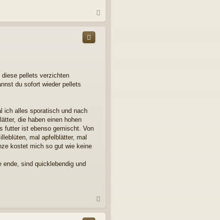
N
a
c
h
o
b
e
n
diese pellets verzichten
nnst du sofort wieder pellets
l ich alles sporatisch und nach
lätter, die haben einen hohen
s futter ist ebenso gemischt. Von
leblüten, mal apfelblätter, mal
nze kostet mich so gut wie keine
e ende, sind quicklebendig und
N
a
c