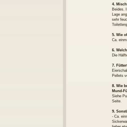
b
4. Misch
b
Beides. 
e
l
Lage ange
P
sehr feuc
h
Toilette
i
5. Wie of
Ca. einm
6. Welch
Die Hälf
7. Fütte
Eierscha
Pellets v
8. Wie b
Mund-Füt
Siehe Pu
Seite.
9. Sons
- Ca. ein
Sickerwas
lieber e