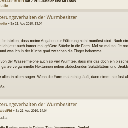
RMTAGEBUCH
mit 7 PDF-Dateien und 68 Fotos
bsite
tterungsverhalten der Wurmbesitzer
audia
»
Sa 21. Aug 2010, 13:04
 feststellen, dass meine Angaben zur Fütterung nicht manifest sind. Nach ei
ge ich jetzt auch immer mal größere Stücke in die Farm. Mal so mal so. Je na
 und was ich in der Küche grad zwischen die Finger bekomme.
e von der Wassermelone auch so viel Wurmtee, dass mir das doch ein bissche
d ganze vergammelte Nektarinen neben abdeckenden Salatblättern und Breikle
 alles in allem sagen: Wenn die Farm mal richtig läuft, dann nimmt sie fast al
üße
tterungsverhalten der Wurmbesitzer
abbelPhi
»
Sa 21. Aug 2010, 14:04
udia,
 die Ergänzungen in Deinen Text übernommen. Danke!