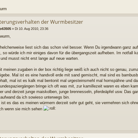
wurm
tterungsverhalten der Wurmbesitzer
ko63505
»
Di 10. Aug 2010, 23:36
awurm,
lchelchenweise liest sich das schon viel besser. Wenn Du irgendwann ganz auf 
 so würde ich mir einiges davon für die übergangszeit aufheben. Im notfall ka
 und musst nicht erst lange auf neue warten.
t meinen zugaben in der box richtig liege weiß ich auch nicht so genau, zuma
eigebe. Mal ist es eine handvoll erde mit sand gemischt, mal sind es bambusb
ehalt, mal ist es kalk mal bentonit mal urgesteinsmehl mal hornspähne und da
ndespaziergängen bringe ich oft was mit, zur kamillezeit waren es eben kamil
ter und derzeit junge maiskolben, junge brennesseln, pferdeäpfel usw. Das ga
r aufwand da ich sowieso unterwegs bin.
 ist es das es meinen würmern derzeit sehr gut geht, sie vermehren sich ohn
ich wenn sie mich sehen