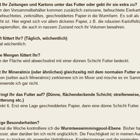
t Ihr Zeitungen und Kartons unter das Futter oder gebt ihr sie extra zu?
In den Vorsammelbehälter kommen zusätzlich zerissene, befeuchtete Eierkart
feuchtetes, zerknülltes, geschreddertes Papier in die Wurmfarm. Es soll als P
ht ist. Hier eignet sich vor allem dickeres Papier, z.B. die robusten Kartoffel
npapierrollen, die auch in nassem Zustand noch ihr Volumen bewahren.
t füttert Ihr? (Täglich, wöchentlich)
al wöchentlich.
e Mengen füttert Ihr?
te der Fläche wird abwechselnd mit einer dünnen Schicht Futter bedeckt.
rt Ihr Mineralmix (oder ähnliches) gleichzeitig mit dem normalen Futter 
len (selten auch Mineralmix) zerkleinere ich im Mixer und mische es im Samm
erwende ich gar nicht.
ringt Ihr das Futter auf? (Dünne, flächendeckende Schicht; streifenweis
terung etc.)
nkt 6. Erst eine Lage geschreddertes Papier, dann eine dünne Schicht Futter
tige Besonderheiten?
mal die Woche kontrolliere ich die
Wurmteeswimmingpool-Ebene
. Bisher h
ser, aber darüber bin ich nicht unglücklich. Die Feuchtigkeit ist in meinen Au
twas zu trocken als anaerobe Verhältnisse. Kondenzwasser und die minimale