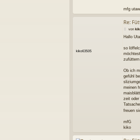
mfg uta
Re: Fü
B
von
ki
e
Hallo Ut
i
t
r
so löffe
kiko63505
a
möchtest,
g
zufüttern
Ob ich mi
gefühl b
sliziumg
meinen hu
maisblät
zeit ode
Tatsache
freuen s
mfG
kiko