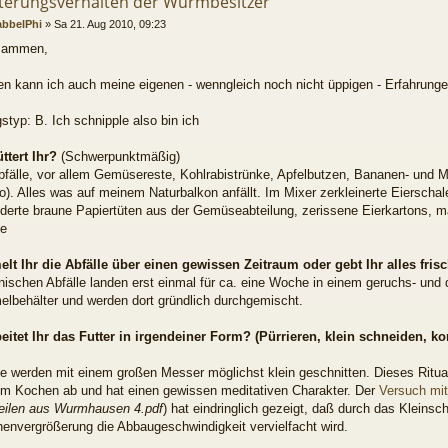
tterungsverhalten der Wurmbesitzer
abbelPhi
»
Sa 21. Aug 2010, 09:23
usammen,
en kann ich auch meine eigenen - wenngleich noch nicht üppigen - Erfahrunge
styp: B. Ich schnipple also bin ich
ttert Ihr?
(Schwerpunktmäßig)
fälle, vor allem Gemüsereste, Kohlrabistrünke, Apfelbutzen, Bananen- und 
o). Alles was auf meinem Naturbalkon anfällt. Im Mixer zerkleinerte Eierscha
derte braune Papiertüten aus der Gemüseabteilung, zerissene Eierkartons, 
pe
lt Ihr die Abfälle über einen gewissen Zeitraum oder gebt Ihr alles fris
nischen Abfälle landen erst einmal für ca. eine Woche in einem geruchs- und 
lbehälter und werden dort gründlich durchgemischt.
beitet Ihr das Futter in irgendeiner Form? (Pürrieren, klein schneiden, k
te werden mit einem großen Messer möglichst klein geschnitten. Dieses Ritua
m Kochen ab und hat einen gewissen meditativen Charakter. Der
Versuch mi
eilen aus Wurmhausen 4.pdf
) hat eindringlich gezeigt, daß durch das Kleins
henvergrößerung die Abbaugeschwindigkeit vervielfacht wird.