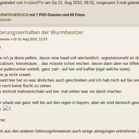
 geändert von
KrabbelPhi
am Sa 21. Aug 2010, 09:31, insgesamt 2-mal geände
URMTAGEBUCH
mit 7 PDF-Dateien und 68 Fotos
ebsite
tterungsverhalten der Wurmbesitzer
awurm
»
Di 10. Aug 2010, 12:53
o,
 ich ja diese pellets, davon eine hand voll wöchentlich. urgesteinsmehl ist do
 calzium, kieselsäure... das müsste schon reichen. davon dann aber nur löffel
ie puderzucker verteilt, ganz zart - auf tee und kaffee (egal welche sorte).
es ja nicht soweit.
mand hier hat so was ähnliches auch geschrieben und ich hab mich auf bei a
r noch keine flucht zu sehen.
bs erstmal melonenschale und tee. mal sehen was sie damit machen.
r urlaub war ganz nett bis auf den regen in bayern, aber wir sind dennoch gew
n.
ner,
ann aus den anderen fütterungshinweisen auch einige anregungen entnehmen, i