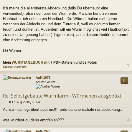
t
r
ich meine die alleroberste Abdeckung (falls Du überhaupt eine
a
verwendest), also noch über der Wurmerde. Manche benutzen eine
g
Hanfmatte, ich nehme ein Handtuch. Die Würmer halten sich gerne
zwischen der Abdeckung und dem Futter auf, weil es dadurch immer
feucht und dunkel ist. Außerdem will ein Wurm möglichst viel Hautkontakt
zu seiner Umgebung haben (Thigmotaxis), auch diesem Bedürfnis kommt
eine Abdeckung entgegen.
LG Werner
Mein
WURMTAGEBUCH
mit 7 PDF-Dateien und 68 Fotos
Meine Website
c
AnKi1979
Adulter Wurm
Re: Selbstgebaute Wurmfarm - Würmchen ausgebüxt
B
Di 17. Aug 2010, 16:54
e
Achso - da liegt überhaupt nix!!!! erde-bananenschale-nix-abdeckung....
i
t
r
was würdest du denn empfehlen???
a
g
c
AnKi1979