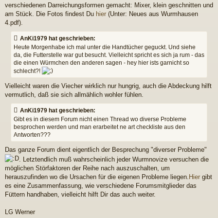
verschiedenen Darreichungsformen gemacht: Mixer, klein geschnitten und
am Stück. Die Fotos findest Du
hier
(Unter: Neues aus Wurmhausen
4.pdf).
AnKi1979 hat geschrieben:
Heute Morgenhabe ich mal unter die Handtücher geguckt. Und siehe
da, die Futterstelle war gut besucht. Vielleicht spricht es sich ja rum - das
die einen Würmchen den anderen sagen - hey hier ists garnicht so
schlecht?!
Vielleicht waren die Viecher wirklich nur hungrig, auch die Abdeckung hilft
vermutlich, daß sie sich allmählich wohler fühlen.
AnKi1979 hat geschrieben:
Gibt es in diesem Forum nicht einen Thread wo diverse Probleme
besprochen werden und man erarbeitet ne art checkliste aus den
Antworten???
Das ganze Forum dient eigentlich der Besprechung "diverser Probleme"
. Letztendlich muß wahrscheinlich jeder Wurmnovize versuchen die
möglichen Störfaktoren der Reihe nach auszuschalten, um
herauszufinden wo die Ursachen für die eigenen Probleme liegen.
Hier
gibt
es eine Zusammenfassung, wie verschiedene Forumsmitglieder das
Füttern handhaben, vielleicht hilft Dir das auch weiter.
LG Werner