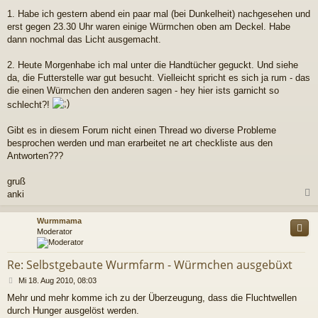
1. Habe ich gestern abend ein paar mal (bei Dunkelheit) nachgesehen und
erst gegen 23.30 Uhr waren einige Würmchen oben am Deckel. Habe
dann nochmal das Licht ausgemacht.
2. Heute Morgenhabe ich mal unter die Handtücher geguckt. Und siehe
da, die Futterstelle war gut besucht. Vielleicht spricht es sich ja rum - das
die einen Würmchen den anderen sagen - hey hier ists garnicht so
schlecht?!
Gibt es in diesem Forum nicht einen Thread wo diverse Probleme
besprochen werden und man erarbeitet ne art checkliste aus den
Antworten???
gruß
anki
c
Wurmmama
Moderator
Re: Selbstgebaute Wurmfarm - Würmchen ausgebüxt
B
Mi 18. Aug 2010, 08:03
e
Mehr und mehr komme ich zu der Überzeugung, dass die Fluchtwellen
i
durch Hunger ausgelöst werden.
t