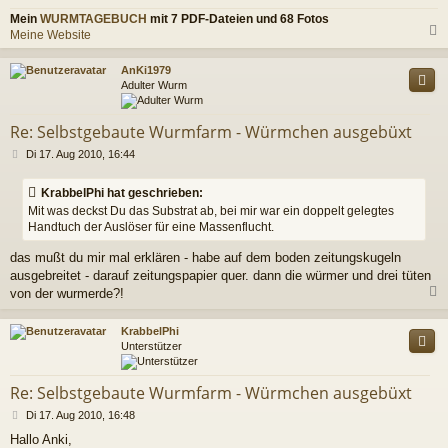
Mein
WURMTAGEBUCH
mit 7 PDF-Dateien und 68 Fotos
Meine Website
c
AnKi1979
Adulter Wurm
Re: Selbstgebaute Wurmfarm - Würmchen ausgebüxt
B
Di 17. Aug 2010, 16:44
e
i
KrabbelPhi hat geschrieben:
t
Mit was deckst Du das Substrat ab, bei mir war ein doppelt gelegtes
r
Handtuch der Auslöser für eine Massenflucht.
a
g
das mußt du mir mal erklären - habe auf dem boden zeitungskugeln
ausgebreitet - darauf zeitungspapier quer. dann die würmer und drei tüten
von der wurmerde?!
c
KrabbelPhi
Unterstützer
Re: Selbstgebaute Wurmfarm - Würmchen ausgebüxt
B
Di 17. Aug 2010, 16:48
e
Hallo Anki,
i