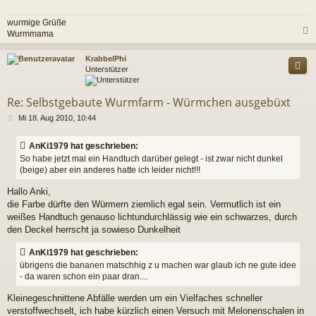
r
a
wurmige Grüße
g
Wurmmama
c
KrabbelPhi
Unterstützer
Re: Selbstgebaute Wurmfarm - Würmchen ausgebüxt
B
Mi 18. Aug 2010, 10:44
e
i
AnKi1979 hat geschrieben:
t
So habe jetzt mal ein Handtuch darüber gelegt - ist zwar nicht dunkel
r
(beige) aber ein anderes hatte ich leider nicht!!!
a
g
Hallo Anki,
die Farbe dürfte den Würmern ziemlich egal sein. Vermutlich ist ein
weißes Handtuch genauso lichtundurchlässig wie ein schwarzes, durch
den Deckel herrscht ja sowieso Dunkelheit
AnKi1979 hat geschrieben:
übrigens die bananen matschhig z u machen war glaub ich ne gute idee
- da waren schon ein paar dran....
Kleinegeschnittene Abfälle werden um ein Vielfaches schneller
verstoffwechselt, ich habe kürzlich einen Versuch mit Melonenschalen in