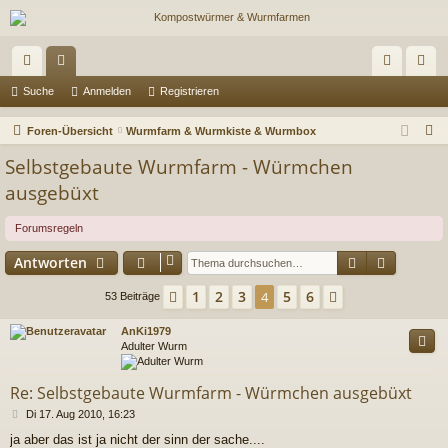
ch
or
n
eg
Suche
Anmelden
Registrieren
ne
en
m
ist
S
Foren-Übersicht
Wurmfarm & Wurmkiste & Wurmbox
llz
el
rie
u
Selbstgebaute Wurmfarm - Würmchen
c
ug
de
re
ausgebüxt
h
riff
n
n
e
Forumsregeln
Suche
Erweiter
Antworten
1
2
3
5
6
Vorherige
4
Nächste
53 Beiträge
AnKi1979
Adulter Wurm
Re: Selbstgebaute Wurmfarm - Würmchen ausgebüxt
B
Di 17. Aug 2010, 16:23
e
ja aber das ist ja nicht der sinn der sache....
i