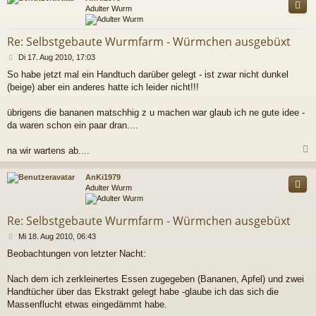
Adulter Wurm
Re: Selbstgebaute Wurmfarm - Würmchen ausgebüxt
B
Di 17. Aug 2010, 17:03
e
So habe jetzt mal ein Handtuch darüber gelegt - ist zwar nicht dunkel
i
(beige) aber ein anderes hatte ich leider nicht!!!
t
r
a
übrigens die bananen matschhig z u machen war glaub ich ne gute idee -
g
da waren schon ein paar dran....
na wir wartens ab....
c
AnKi1979
Adulter Wurm
Re: Selbstgebaute Wurmfarm - Würmchen ausgebüxt
B
Mi 18. Aug 2010, 06:43
e
Beobachtungen von letzter Nacht:
i
t
r
Nach dem ich zerkleinertes Essen zugegeben (Bananen, Apfel) und zwei
a
Handtücher über das Ekstrakt gelegt habe -glaube ich das sich die
g
Massenflucht etwas eingedämmt habe.