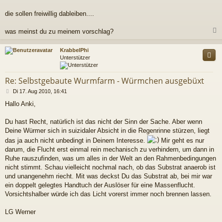
t
r
die sollen freiwillig dableiben....
a
g
was meinst du zu meinem vorschlag?
c
KrabbelPhi
Unterstützer
Re: Selbstgebaute Wurmfarm - Würmchen ausgebüxt
B
Di 17. Aug 2010, 16:41
e
Hallo Anki,
i
t
r
Du hast Recht, natürlich ist das nicht der Sinn der Sache. Aber wenn
a
Deine Würmer sich in suizidaler Absicht in die Regenrinne stürzen, liegt
g
das ja auch nicht unbedingt in Deinem Interesse.
Mir geht es nur
darum, die Flucht erst einmal rein mechanisch zu verhindern, um dann in
Ruhe rauszufinden, was um alles in der Welt an den Rahmenbedingungen
nicht stimmt. Schau vielleicht nochmal nach, ob das Substrat anaerob ist
und unangenehm riecht. Mit was deckst Du das Substrat ab, bei mir war
ein doppelt gelegtes Handtuch der Auslöser für eine Massenflucht.
Vorsichtshalber würde ich das Licht vorerst immer noch brennen lassen.
LG Werner