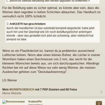
(...)reicht es zwecks belüftung den deckel tagsüber zu entfernen?!
Für die Belüftung wäre es sicher optimal, es könnte aber sein, dass die
Würmer dann tagsüber in tiefere Schichten abtauchen. Das Handtuch ist
vermutlich nicht 100% lichtdicht.
AnKi1979 hat geschrieben:
durch die handtücher ist das substrakt komplett abgedeckt. habe jetzt
auch hin und her überlegt wie ich noch belüftungslöcher anbringen
könnte - aber das gestaltet sich jetzt als schwierig. aber vielleicht hat
jemand ne idee
.
Wenn es ein Plastikdeckel ist, kannst du ja problemlos ausreichend
Luftlöcher bohren. Nimm aber einen kleinen Bohrer, die Löcher in meiner
Wurmfarm haben einen Durchmesser von 2 mm, das reicht für die
kleineren Würmchen bereits aus, um sich durchzuquetschen. Allerdings
flüchten bei mir auf diese Weise nur sehr wenig Würmer, die meisten
Ausbrecher gehören zum "Deckelaufstemmtyp".
LG Werner
Mein
WURMTAGEBUCH
mit 7 PDF-Dateien und 68 Fotos
Meine Website
c
KrabbelPhi
Unterstützer