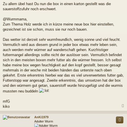
Zu allem übel hast Du nun die box in einen karton gestellt was die
sauerstoffzufuhr noch erschwert.
@Wurmmama,
Zum Thema Holz werde ich in kürze meine neue box hier einstellen,
gezeichnet ist sie schon, muss sie nur noch bauen.
Das wetter ist derzeit sehr wurmfreundlich, wenig sonne und viel feucht.
Vermutlich wird aus diesem grund in jeder box etwas mehr leben sein,
auch werden mehr würmer auf wanderschaft gehen. Kurzfristiger
futtermangel allerdings sollte nicht der auslöser sein. Vermutlich befindet
sich in den meisten boxen mehr futter als die würmer fressen. Ich selbst
habe meine box wegen feuchtigkeit auf den kopf gestellt, besser gesagt
mehrmals in der woche mit beiden händen das unterste nach oben
gekehrt. Erste erkenntnis hierbei war das es viel unverwertetes futter gab,
Futterstopp war angesagt. Zweite erkenntnis, das umsetzen hat der box
und den würmern gut getan, sauerstoff wurde hinzugefügt und die wurmis
mussten neu buddeln
mfG
kiko
c
AnKi1979
Adulter Wurm