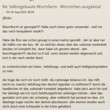
Re: Selbstgebaute Wurmfarm - Würmchen ausgebüxt
B
Do 19. Aug 2010, 06:54
e
@kiko
i
t
r
Wurmflucht ist gestoppt!!!! Habe auch keine gurte verwendet - weil mir
a
das nach tierquälerei stank!!!
g
Habe die Box wie schon gesagt in einen karton gestellt - der ist aber nur
die hälfte von der box. dh. es wird bis etwas über das substrat verdunkelt.
darüber ist komplett frei. dann habe ich gestern abend - den
beschlagenen!!!! deckel ca.4 std. vorm dunkel werden abgemacht und
erst in der nach wieder drauf.
es scheint/schien ein futter-, belüftungs- und wohl auch helligkeitsproblem
zu sein.
die frage die sich mir noch stellt: die cartonage belasse ich. das hilft.
reicht es zwecks belüftung den deckel tagsüber zu entfernen?! durch die
handtücher ist das substrakt komplett abgedeckt. habe jetzt auch hin und
her überlegt wie ich noch belüftungslöcher anbringen könnte - aber das
gestaltet sich jetzt als schwierig. aber vielleicht hat jemand ne idee. ich
überlege sogar nachts den deckel abzulassen. (die würmer wurden auch
nicht durch eine lichtquelle in der kiste gehalten)