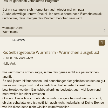
Das ist genetisch verankertes Programm.
Bei mir sammeln sich momentan auch wieder mal ein paar
Ausbruchswillige unterm Deckel. Ich streue heute noch Eierschalenkalk
und denke, dass morgen das Problem behoben sein wird.
wurmige Grüße
Wurmmama
c
kiko63505
Re: Selbstgebaute Wurmfarm - Würmchen ausgebüxt
B
Mi 18. Aug 2010, 18:49
e
Hallo Anki,
i
t
r
wie wurmmama schon sagte, nimm das ganze nicht als persönlichen
a
angriff.
g
Es soll jedem hilfsuchenden und neuanfänger hier geholfen werden so gut
wie es nur möglich ist und sicherlich ist bisher jeder hilferuf hier
beantwortet worden. Ein hobby allerdings bedeutet auch viel lesen und
mehr wollte ich nicht erreichen.
Ob denn Deine box im netz als wurmbox angeboten wird weiß ich nicht,
ob das scharlatanerie ist weiß ich auch nicht, jedenfalls ist Deine Box so
wie ich diese sehe nicht wirklich wurmfreundlich.