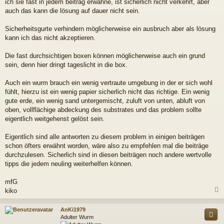
ich sie fast in jedem beitrag erwähne, ist sicherlich nicht verkehrt, aber
auch das kann die lösung auf dauer nicht sein.
Sicherheitsgurte verhindern möglicherweise ein ausbruch aber als lösung
kann ich das nicht akzeptieren.
Die fast durchsichtigen boxen können möglicherweise auch ein grund
sein, denn hier dringt tageslicht in die box.
Auch ein wurm brauch ein wenig vertraute umgebung in der er sich wohl
fühlt, hierzu ist ein wenig papier sicherlich nicht das richtige. Ein wenig
gute erde, ein wenig sand untergemischt, zuluft von unten, abluft von
oben, vollflächige abdeckung des substrates und das problem sollte
eigentlich weitgehenst gelöst sein.
Eigentlich sind alle antworten zu diesem problem in einigen beiträgen
schon öfters erwähnt worden, wäre also zu empfehlen mal die beiträge
durchzulesen. Sicherlich sind in diesen beiträgen noch andere wertvolle
tipps die jedem neuling weiterhelfen können.
mfG
kiko
c
AnKi1979
Adulter Wurm