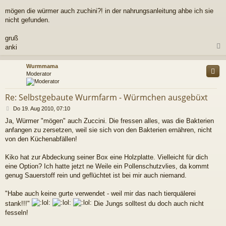
mögen die würmer auch zuchini?! in der nahrungsanleitung ahbe ich sie
nicht gefunden.
gruß
anki
c
Wurmmama
Moderator
Re: Selbstgebaute Wurmfarm - Würmchen ausgebüxt
B
Do 19. Aug 2010, 07:10
e
Ja, Würmer "mögen" auch Zuccini. Die fressen alles, was die Bakterien
i
anfangen zu zersetzen, weil sie sich von den Bakterien ernähren, nicht
t
r
von den Küchenabfällen!
a
g
Kiko hat zur Abdeckung seiner Box eine Holzplatte. Vielleicht für dich
eine Option? Ich hatte jetzt ne Weile ein Pollenschutzvlies, da kommt
genug Sauerstoff rein und geflüchtet ist bei mir auch niemand.
"Habe auch keine gurte verwendet - weil mir das nach tierquälerei
stank!!!"
Die Jungs solltest du doch auch nicht
fesseln!