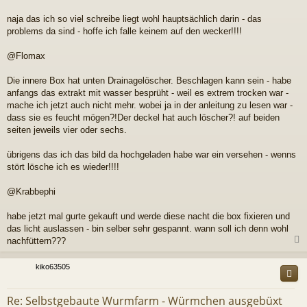
t
r
naja das ich so viel schreibe liegt wohl hauptsächlich darin - das
a
problems da sind - hoffe ich falle keinem auf den wecker!!!!
g
@Flomax
Die innere Box hat unten Drainagelöscher. Beschlagen kann sein - habe
anfangs das extrakt mit wasser besprüht - weil es extrem trocken war -
mache ich jetzt auch nicht mehr. wobei ja in der anleitung zu lesen war -
dass sie es feucht mögen?!Der deckel hat auch löscher?! auf beiden
seiten jeweils vier oder sechs.
übrigens das ich das bild da hochgeladen habe war ein versehen - wenns
stört lösche ich es wieder!!!!
@Krabbephi
habe jetzt mal gurte gekauft und werde diese nacht die box fixieren und
das licht auslassen - bin selber sehr gespannt. wann soll ich denn wohl
nachfüttern???
c
kiko63505
Re: Selbstgebaute Wurmfarm - Würmchen ausgebüxt