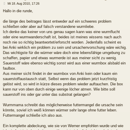
B
Mi 18. Aug 2010, 17:26
e
Hallo in die runde,
i
t
r
die länge des beitrages lässt entweder auf ein schweres problem
a
schließen oder aber auf falsch verstandene wurmliebe.
g
Ich denke das keiner von uns genau sagen kann was eine wurmflucht
oder eine wurmwanderschaft ist, beides ist meines wissens nach auch
noch nie so richtig beantwortet/erforscht worden. Jedenfalls scheint es
bei Anki wirklich ein problem zu sein und ursachenvorschung wäre wichig.
Das wichtigste für die würmer wäre doch eine lebensfähige umgebung zu
schaffen, papier und etwas wurmerde ist aus meiner sicht zu wenig.
Sauerstoff wäre ebenso wichtig sonst wird aus einer wurmbox alsbald ein
faulbox.
Aus meiner sicht findet in der wurmbox von Anki kein oder kaum ein
sauerstoffaustausch statt, Selbst wenn das problem jetzt kurzfristig
gelöst wird, so wird in kürze dieses problem wieder auftauchen. Die box
kann nur von oben durch einige wenige löcher atmen. Wie bitte soll
sauerstoff ins oder gar unter das substrat gelangen?
Wurmmama schreibt das möglicherweise futtermangel die ursache sein
könnte, soviel ich weiß können würmer sehr lange ohne futter leben.
Futtermangel schließe ich also aus.
Ein komplette abdeckung, wie sie von Werner empfohlen wurde und wie