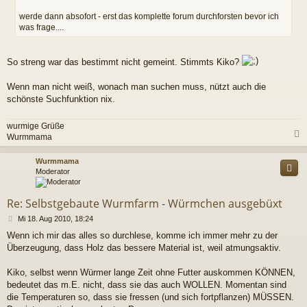
r
werde dann absofort - erst das komplette forum durchforsten bevor ich
a
was frage....
g
So streng war das bestimmt nicht gemeint. Stimmts Kiko?
Wenn man nicht weiß, wonach man suchen muss, nützt auch die
schönste Suchfunktion nix.
wurmige Grüße
Wurmmama
c
Wurmmama
Moderator
Re: Selbstgebaute Wurmfarm - Würmchen ausgebüxt
B
Mi 18. Aug 2010, 18:24
e
Wenn ich mir das alles so durchlese, komme ich immer mehr zu der
i
Überzeugung, dass Holz das bessere Material ist, weil atmungsaktiv.
t
r
a
Kiko, selbst wenn Würmer lange Zeit ohne Futter auskommen KÖNNEN,
g
bedeutet das m.E. nicht, dass sie das auch WOLLEN. Momentan sind
die Temperaturen so, dass sie fressen (und sich fortpflanzen) MÜSSEN.