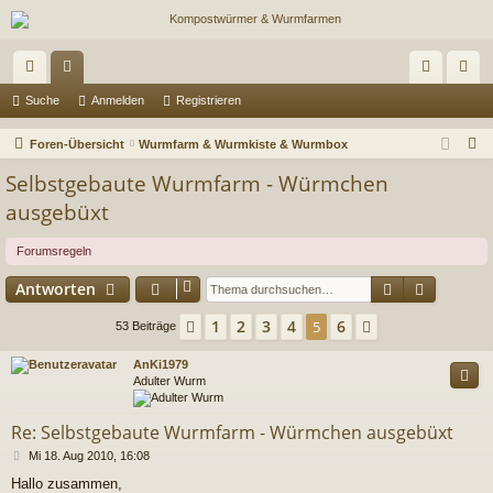
ch
or
n
eg
Suche
Anmelden
Registrieren
ne
en
m
ist
S
Foren-Übersicht
Wurmfarm & Wurmkiste & Wurmbox
llz
el
rie
u
Selbstgebaute Wurmfarm - Würmchen
c
ug
de
re
ausgebüxt
h
riff
n
n
e
Forumsregeln
Suche
Erweiter
Antworten
1
2
3
4
6
Vorherige
5
Nächste
53 Beiträge
AnKi1979
Adulter Wurm
Re: Selbstgebaute Wurmfarm - Würmchen ausgebüxt
B
Mi 18. Aug 2010, 16:08
e
Hallo zusammen,
i