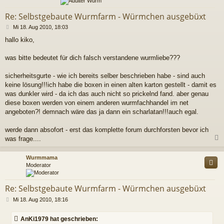
Re: Selbstgebaute Wurmfarm - Würmchen ausgebüxt
B
Mi 18. Aug 2010, 18:03
e
hallo kiko,
i
t
r
was bitte bedeutet für dich falsch verstandene wurmliebe???
a
g
sicherheitsgurte - wie ich bereits selber beschrieben habe - sind auch
keine lösung!!!ich habe die boxen in einen alten karton gestellt - damit es
was dunkler wird - da ich das auch nicht so prickelnd fand. aber genau
diese boxen werden von einem anderen wurmfachhandel im net
angeboten?! demnach wäre das ja dann ein scharlatan!!!auch egal.
werde dann absofort - erst das komplette forum durchforsten bevor ich
was frage....
c
Wurmmama
Moderator
Re: Selbstgebaute Wurmfarm - Würmchen ausgebüxt
B
Mi 18. Aug 2010, 18:16
e
i
AnKi1979 hat geschrieben:
t