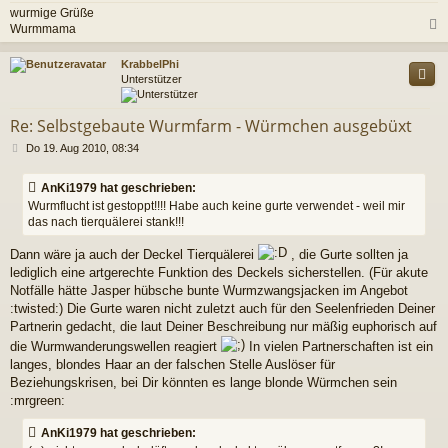
wurmige Grüße
Wurmmama
c
KrabbelPhi
Unterstützer
Re: Selbstgebaute Wurmfarm - Würmchen ausgebüxt
B
Do 19. Aug 2010, 08:34
e
i
AnKi1979 hat geschrieben:
t
Wurmflucht ist gestoppt!!!! Habe auch keine gurte verwendet - weil mir
r
das nach tierquälerei stank!!!
a
g
Dann wäre ja auch der Deckel Tierquälerei
, die Gurte sollten ja
lediglich eine artgerechte Funktion des Deckels sicherstellen. (Für akute
Notfälle hätte Jasper hübsche bunte Wurmzwangsjacken im Angebot
:twisted:) Die Gurte waren nicht zuletzt auch für den Seelenfrieden Deiner
Partnerin gedacht, die laut Deiner Beschreibung nur mäßig euphorisch auf
die Wurmwanderungswellen reagiert
In vielen Partnerschaften ist ein
langes, blondes Haar an der falschen Stelle Auslöser für
Beziehungskrisen, bei Dir könnten es lange blonde Würmchen sein
:mrgreen:
AnKi1979 hat geschrieben: