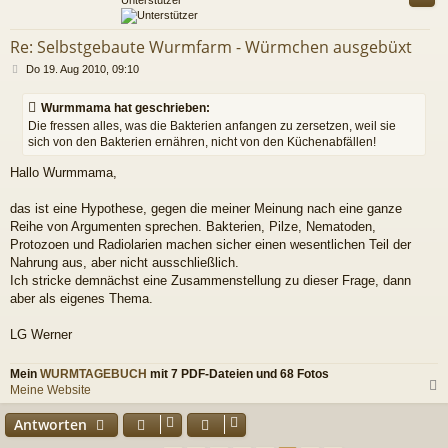
Re: Selbstgebaute Wurmfarm - Würmchen ausgebüxt
B
Do 19. Aug 2010, 09:10
e
i
Wurmmama hat geschrieben:
t
Die fressen alles, was die Bakterien anfangen zu zersetzen, weil sie
r
sich von den Bakterien ernähren, nicht von den Küchenabfällen!
a
g
Hallo Wurmmama,
das ist eine Hypothese, gegen die meiner Meinung nach eine ganze
Reihe von Argumenten sprechen. Bakterien, Pilze, Nematoden,
Protozoen und Radiolarien machen sicher einen wesentlichen Teil der
Nahrung aus, aber nicht ausschließlich.
Ich stricke demnächst eine Zusammenstellung zu dieser Frage, dann
aber als eigenes Thema.
LG Werner
Mein
WURMTAGEBUCH
mit 7 PDF-Dateien und 68 Fotos
Meine Website
c
Antworten